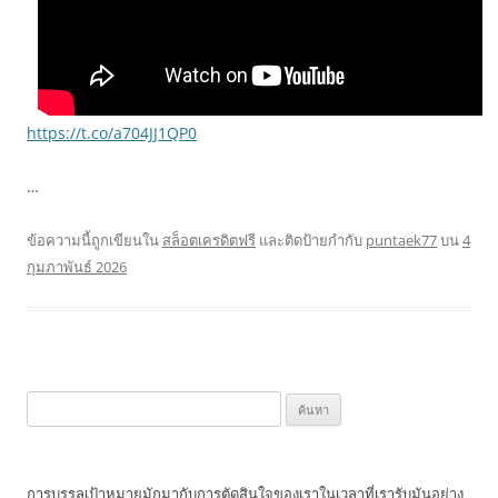
https://t.co/a704JJ1QP0
…
ข้อความนี้ถูกเขียนใน
สล็อตเครดิตฟรี
และติดป้ายกำกับ
puntaek77
บน
4
กุมภาพันธ์ 2026
ค้นหา
สำหรับ:
การบรรลุเป้าหมายมักมากับการตัดสินใจของเราในเวลาที่เรารับมันอย่าง