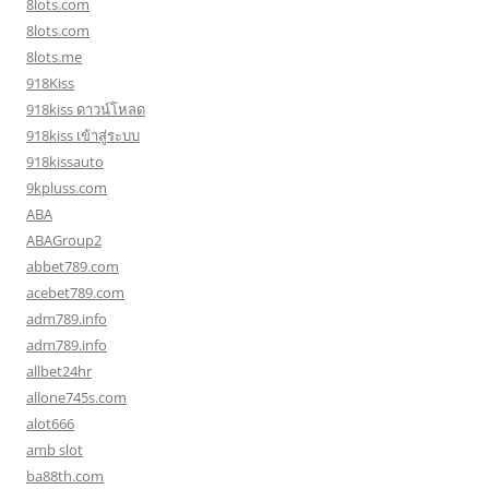
8lots.com
8lots.com
8lots.me
918Kiss
918kiss ดาวน์โหลด
918kiss เข้าสู่ระบบ
918kissauto
9kpluss.com
ABA
ABAGroup2
abbet789.com
acebet789.com
adm789.info
adm789.info
allbet24hr
allone745s.com
alot666
amb slot
ba88th.com