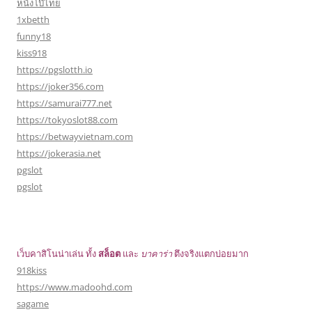
หนังโป๊ไทย
1xbetth
funny18
kiss918
https://pgslotth.io
https://joker356.com
https://samurai777.net
https://tokyoslot88.com
https://betwayvietnam.com
https://jokerasia.net
pgslot
pgslot
เว็บคาสิโนน่าเล่น ทั้ง
สล็อต
และ
บาคาร่า
ตึงจริงแตกบ่อยมาก
918kiss
https://www.madoohd.com
sagame