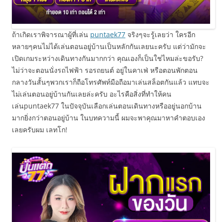
ถ้าเกิดเราพิจารณาผู้ที่เล่น
puntaek77
จริงๆจะรู้เลยว่า ใครอีก
หลายๆคนไม่ได้เล่นตอนอยู่บ้านเป็นหลักกันเลยนะครับ แต่ว่ามักจะ
เปิดเกมระหว่างเดินทางกันมากกว่า คุณเองก็เป็นใช่ไหมล่ะขอรับ?
ไม่ว่าจะตอนนั่งรถไฟฟ้า รอรถยนต์ อยู่ในคาเฟ่ หรือตอนพักตอน
กลางวันสั้นๆพวกเราก็ถือโทรศัพท์มือถือมาเล่นสล็อตกันแล้ว แทบจะ
ไม่เล่นตอนอยู่บ้านกันเลยล่ะครับ อะไรคือสิ่งที่ทำให้คน
เล่นpuntaek77 ในปัจจุบันเลือกเล่นตอนเดินทางหรืออยู่นอกบ้าน
มากยิ่งกว่าตอนอยู่บ้าน ในบทความนี้ ผมจะพาคุณมาหาคำตอบเอง
เลยครับผม เลทโก!