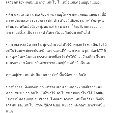
เครียดหรือหมกหมุ่นมากจนเกินไป ไม่เหมือนกับตอนอยู่บ้านเยอะ
• ตัดวงจรเล่นยาว: พอเพียงพวกเราอยู่ในสภาพแวดล้อมนอกบ้านที่มี
การแปลงตลอดระยะเวลา เช่น ประเดี๋ยวมีเสียงประกาศ สักครู่คน
เดินผ่าน หรือเมื่อถึงจุดมุ่งหมายแล้ว พวกเราก็ต้องดึงตนเองออกมา
จากเกมสล็อตเป็นระยะๆทำให้เราไม่จมกับมันมากเกินไป
• สบายอารมณ์มากกว่า: ผู้คนจำนวนไม่ใช้น้อยบอกว่า พอเพียงไม่ได้
อยู่ในโหมดขมักเขม้นเหมือนตอนเล่นที่บ้าน การเล่น puntaek77 ก็
เลยดูเพลิดเพลินและบรรเทามากยิ่งกว่า ทำให้มักจะจับสล็อตขึ้นมา
เล่นระหว่างเดินทางกันมากกว่าตอนอยู่บ้านเสียอีกนั่นเอง
ตอนอยู่บ้าน คนเล่นปั่นแตก77 มักมี พื้นที่คิดมากเกินไป
บางทีอาจจะฟังมองแปลก แต่ว่าคนเล่น ปั่นแตก77 พอมีเวลาและ
ความสบายมากเกินไป มันก็ทำให้เล่นไม่สนุกซักเท่าไหร่ได้ โดยยิ่ง
ไปกว่านั้นตอนอยู่บ้านที่เราจะโฟกัสกับคำตอบเพิ่มขึ้นเรื่อยๆ ซึ่งถ้า
เกิดมันเยอะเกินไป เราจะรู้สึกคิดเยอะแยะรวมทั้งกดดันมากเพิ่มขึ้น
แน่ๆ