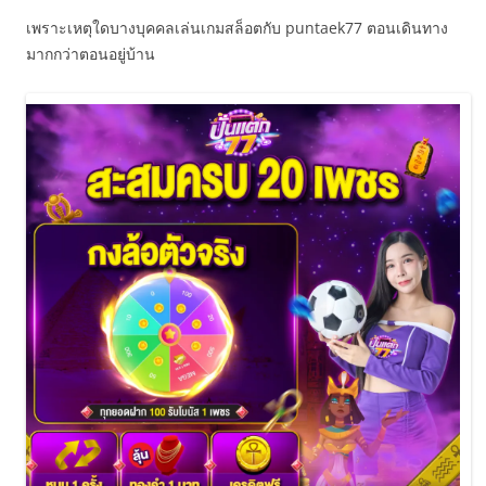
เพราะเหตุใดบางบุคคลเล่นเกมสล็อตกับ puntaek77 ตอนเดินทาง
มากกว่าตอนอยู่บ้าน