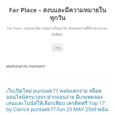
Far Place – สงบและมีความหมายใน
ทุกวัน
Far Place – สงบและมีความหมายในทุกวัน. ค้นพบสถานที่ที่สวยงามและ
สันติสุข.
ข้าม
เมนู
ไป
ยัง
เนื้อหา
คลังเก็บป้ายกำกับ:
PUNTAEK77
เว็บเปิดใหม่ puntaek77 webแตกง่าย สล็อต
ออนไลน์ครบวงจร ฝากถอนง่าย มีเกมทดลอง
เล่นและโบนัสให้เลือกเพียบ เครดิตฟรี Top 17
by Clarice puntaek77.fun 23 MAY 2569 พนัน