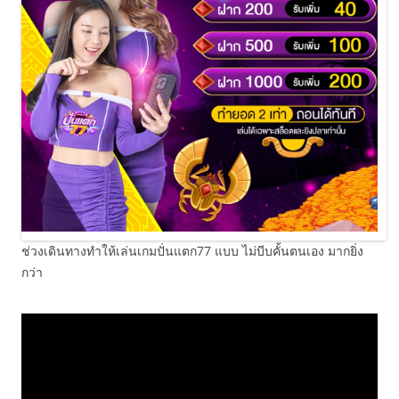
ช่วงเดินทางทำให้เล่นเกมปั่นแตก77 แบบ ไม่บีบคั้นตนเอง มากยิ่ง
กว่า