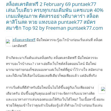
สล็อตเครดิตฟรี 2 February 69 puntaek77
เล่นเว็บเดียว ครบทุกเกมเดิมพัน แคชแบค 40%
เกมแท้คุณภาพ คัดสรรอย่างดีบาคาร่า สล็อต
คาสิโนสด หวย แทงบอล puntaek77 สมัคร
สมาชิก Top 92 by Freeman puntaek77.com
สล็อตเครดิตฟรี
มือใหม่ควรจะรู้อะไรบ้างก่อนเริ่มเล่นที่ สล็อต
เครดิตฟรี
ถ้าเกิดจะมาเริ่มต้นเล่นสล็อตกับ สล็อตเครดิตฟรี มือใหม่ควรจะ
ทราบอะไรบ้างนะ? เวลาเอ่ยถึงเว็บไซต์สล็อตออนไลน์ มือใหม่
มากมายก่ายกองก็ชอบมองหาแค่เว็บไซต์ที่ดูน่าไว้วางใจ สมัครง่าย
และก็มีเกมให้เลือกไม่น้อยเลยทีเดียวก็พอเพียงแล้ว แต่อันที่จริง
การเริ่มต้นที่ดีสำหรับมือใหม่นั้นไม่ได้ขึ้นอยู่กับเว็บเพียงอย่าง
เดียวครับ มันขึ้นอยู่กับคุณเองด้วยว่าจะจัดการกับแนวทางคิด
และแนวทางการเล่นของตนเองให้กับเว็บได้ไหม? ในเนื้อหานี้ ผมจะ
ช่วยให้คุณเข้าใจว่าคุณจำเป็นต้องรู้แล้วก็ทำอะไรบ้างก่อนเริ่มเล่น