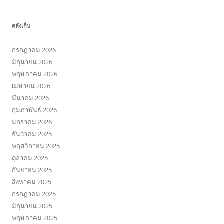
คลังเก็บ
กรกฎาคม 2026
มิถุนายน 2026
พฤษภาคม 2026
เมษายน 2026
มีนาคม 2026
กุมภาพันธ์ 2026
มกราคม 2026
ธันวาคม 2025
พฤศจิกายน 2025
ตุลาคม 2025
กันยายน 2025
สิงหาคม 2025
กรกฎาคม 2025
มิถุนายน 2025
พฤษภาคม 2025