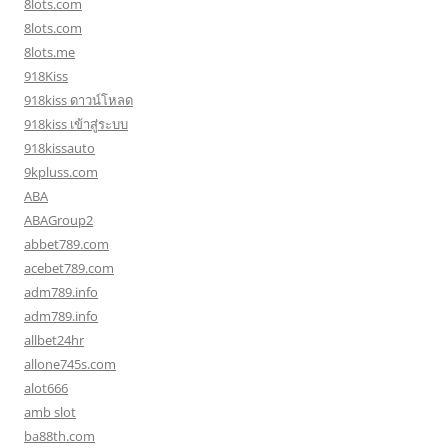
8lots.com
8lots.com
8lots.me
918Kiss
918kiss ดาวน์โหลด
918kiss เข้าสู่ระบบ
918kissauto
9kpluss.com
ABA
ABAGroup2
abbet789.com
acebet789.com
adm789.info
adm789.info
allbet24hr
allone745s.com
alot666
amb slot
ba88th.com