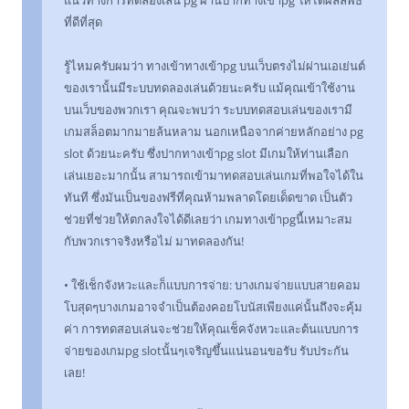
ที่ดีที่สุด
รู้ไหมครับผมว่า ทางเข้าทางเข้าpg บนเว็บตรงไม่ผ่านเอเย่นต์
ของเรานั้นมีระบบทดลองเล่นด้วยนะครับ แม้คุณเข้าใช้งาน
บนเว็บของพวกเรา คุณจะพบว่า ระบบทดสอบเล่นของเรามี
เกมสล็อตมากมายล้นหลาม นอกเหนือจากค่ายหลักอย่าง pg
slot ด้วยนะครับ ซึ่งปากทางเข้าpg slot มีเกมให้ท่านเลือก
เล่นเยอะมากนั้น สามารถเข้ามาทดสอบเล่นเกมที่พอใจได้ใน
ทันที ซึ่งมันเป็นของฟรีที่คุณห้ามพลาดโดยเด็ดขาด เป็นตัว
ช่วยที่ช่วยให้ตกลงใจได้ดีเลยว่า เกมทางเข้าpgนี้เหมาะสม
กับพวกเราจริงหรือไม่ มาทดลองกัน!
• ใช้เช็กจังหวะและก็แบบการจ่าย: บางเกมจ่ายแบบสายคอม
โบสุดๆบางเกมอาจจำเป็นต้องคอยโบนัสเพียงแค่นั้นถึงจะคุ้ม
ค่า การทดสอบเล่นจะช่วยให้คุณเช็คจังหวะและต้นแบบการ
จ่ายของเกมpg slotนั้นๆเจริญขึ้นแน่นอนขอรับ รับประกัน
เลย!