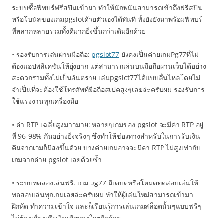
ระบบซื้อฟีพบร์ฟรีสปินเข้ามา ทำให้นักพนันสามารถเข้าถึงฟรีสปิน
หรือโบนัสของเกมpgslotด้วยตัวเองได้ทันที ทั้งยังยังมาพร้อมฟีพบร์
ที่หลากหลายรวมทั้งดีมากยิ่งขึ้นกว่าเดิมอีกด้วย
• รองรับการเล่นผ่านมือถือ:
pgslot77
ยังคงเป็นค่ายเกมPg77ที่ไม่
ต้องแอปพลิเคชันให้ยุ่งยาก แต่สามารถเล่นบนมือถือผ่านเว็บได้อย่าง
สะดวกรวมทั้งไม่เป็นอันตราย เล่นpgslot77ได้แบบลื่นไหลโดยไม่
จำเป็นที่จะต้องใช้โทรศัพท์มือถือสเปคสูงๆเลยล่ะครับผม รองรับการ
ใช้แรงงานทุกเครื่องมือ
• ค่า RTP เฉลี่ยสูงมากมาย: หลายๆเกมของ pgslot จะมีค่า RTP อยู่
ที่ 96-98% กันอย่างยิ่งจริงๆ ซึ่งทำให้ช่องทางสำหรับในการรับเงิน
คืนจากเกมก็มีสูงขึ้นด้วย บางค่ายเกมอาจจะมีค่า RTP ไม่สูงเท่ากับ
เกมจากค่าย pgslot เลยด้วยซ้ำ
• ระบบทดลองเล่นฟรี: เกม pg77 มีเดบดหรือโหมดทดสอบเล่นให้
ทดสอบเล่นทุกเกมเลยล่ะครับผม ทำให้ผู้เล่นใหม่สามารถเข้ามา
ฝึกหัด ทำความเข้าใจ และก็เรียนรู้การเล่นเกมสล็อตนั้นๆแบบฟรีๆ
ไม่ต้องเสี่ยงเสียเงินเสียทองใดๆอีกด้วย