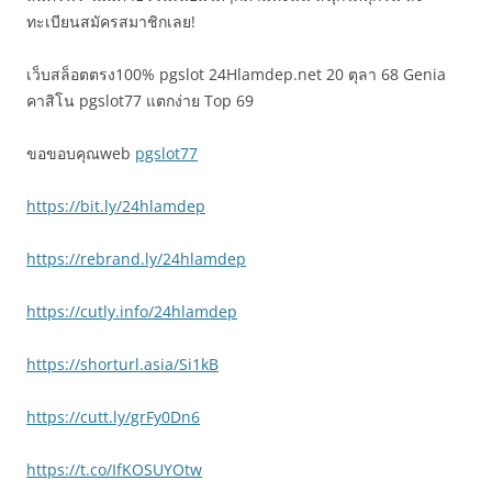
ทะเบียนสมัครสมาชิกเลย!
เว็บสล็อตตรง100% pgslot 24Hlamdep.net 20 ตุลา 68 Genia
คาสิโน pgslot77 แตกง่าย Top 69
ขอขอบคุณweb
pgslot77
https://bit.ly/24hlamdep
https://rebrand.ly/24hlamdep
https://cutly.info/24hlamdep
https://shorturl.asia/Si1kB
https://cutt.ly/grFy0Dn6
https://t.co/IfKOSUYOtw