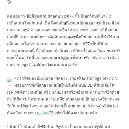
ให้!
แน่นอนว่า ข้อดีของเกมสล็อตบน pg77 นั้นมีเอกลักษณ์และไม่
เสมือนคนไหนกันแน่ เป็นสิ่งสำคัญที่แฟนสล็อตเยอะมากนิยมเลือก
เกมจาก pgslot ก่อนเกมจากค่ายอื่นๆเสมอ เพราะเหตุว่านี่คือค่าย
เกมที่ดี เหมาะสมกับการเดิมพันแบบสุดๆซึ่งลักษณะเด่นที่ทำให้เกม
สล็อตออนไลน์จำนวนมากจากค่ายเกม pgslot77 เป็นที่นิยม
มากมายขนาดนี้ ก็จำต้องมานั่งวิเคราะห์กันครั้งละจุดกันเลยนะครับ
และก็ในพาร์ทนี้ เราจะหาคุณมาดูจุดแข็งแบบชัดๆกันไปเลย เลือก
เกมจาก pg77 ไม่มีผิดหวังแน่นอนนะครับ
• กราฟิกและธีมเกมหลากหลาย: เกมสล็อตจาก pgslot77 มา
พร้อมกราฟิกที่สวย เกมสมัยใหม่ในต้นแบบ 3D สีสันแจ่มใส
เอฟเฟกต์ต่างๆเหมือนจริง แถมยังมาพร้อมธีมเกมนานัปการอีกด้วย
ทำให้มีความโดดเด่นและไม่เหมือนกับค่ายเกมอื่นๆอย่างชัดเจน คน
ใดกันแน่ที่ถูกใจความสดใหม่รวมทั้งแปลกตาล่ะก็ อย่างไรก็จำเป็น
ต้องเลือกเกมจาก
pgslot77
อย่างไม่ต้องสงสัยนะครับ
• ฟีพบร์โบนัสแล้วก็ฟรีสปิน: Pgslot เป็นค่ายเกมแรกๆที่นำเข้า