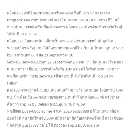
สล็อต168 คาสิโนครบทุกค่าย เข้าเล่นง่าย ฟีลดี Top 57 by Mazie
tangtem168e.com ฝากมาคุ้มค่า ไม่กินมาม่าแน่นอน จ่ายตรง กี่ล้านก็
จ่าย คุ้มค่าการเดิมพัน ที่สุดในวงการ สล็อต168 สมัครง่าย ลุ้นรางวัลใหญ่
ได้ทันที 21 ก.ย. 69
สล็อต888 เว็บแจกหนัก สล็อตเว็บตรง 2026 ประสบการณ์เล่นยุคใหม่
ระบบเสถียร พร้อมเกมให้เลือกมากมาย คาสิโน เว็บแม่ ใหม่ล่าสุด Top 12
by Patrick jin888.asia 23 September 26
Sexy168 sexy168c.com 22 September 26 บาคาร่า เปิดมุมมองใหม่ของ
เกมบาคาร่า เซียนบาคาร่าตัวจริงรับ 3 แสน ถอนได้จริงทุกเวลา บาคาร่า
สด ดีลเลอร์สาวสวย sexy168 เข้าเล่นวันนี้ รับโปรดีทันที Top 24 by
Fallon
Jinda55 มาตรฐานดี ระบบแน่น เล่นแล้วสบายใจ แคชแบค ยิงปลารับ 10%
แนะนำเพื่อนรับ 5% จุดหมายของสายเกมทั่วโลก สล็อต55 สมัครไว้ก่อน
คุ้มกว่า Top 72 by Delilah Jin55.guru 18 ก.ค. 69
พุซซี่888 pussy888play.me 4 ก.ค. 2026 pussy888 มิติใหม่แห่ง สล็อต
ออนไลน์ สมาชิกใหม่รับ 50% สมัครสมาชิกกับเครดิตฟรีทันที สวรรค์ของ
นักลงทุน pussy888 รอไม่ได้ ต้องลอง Top 2 by Anderson