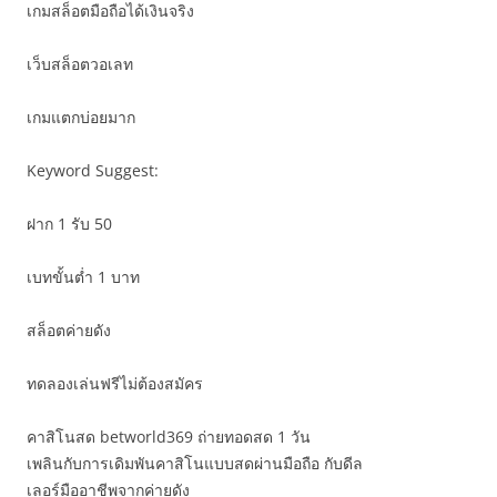
เกมสล็อตมือถือได้เงินจริง
เว็บสล็อตวอเลท
เกมแตกบ่อยมาก
Keyword Suggest:
ฝาก 1 รับ 50
เบทขั้นต่ำ 1 บาท
สล็อตค่ายดัง
ทดลองเล่นฟรีไม่ต้องสมัคร
คาสิโนสด betworld369 ถ่ายทอดสด 1 วัน
เพลินกับการเดิมพันคาสิโนแบบสดผ่านมือถือ กับดีล
เลอร์มืออาชีพจากค่ายดัง