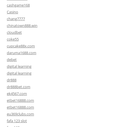
cashgame168
Casino
chang7777
chinatown888.win
cloudbet
coke55
cupcake88x.com
daruma1688.com
debet
digital learning
digital learning
dr888
dr888bet.com
ek4567.com
etbet16888.com
etbet16888.com
eu369clubs.com
fafa 123 slot