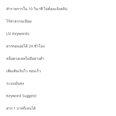
ทำรายการใน 10 วินาที ไม่ต้องแจ้งสลิป
ไร้ค่าธรรมเนียม
LSI Keywords:
ฝากถอนออโต้ 24 ชั่วโมง
สล็อตวอเลทไม่มีอย่างต่ำ
เพิ่มเติมเงินไว ถอนเร็ว
ระบบมั่นคง
Keyword Suggest:
ฝาก 1 บาทก็เล่นได้