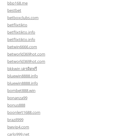
bbp168.me
bestbet
betboxclubs.com
betflixtikto
betflixtikto.info
betflixtikto.info
betwin6666.com
betworld369hot.com
betworld369hot.com
bkkwin เครดิตฟรี
bluewin8888.info
bluewin8888.info
bombet888.win
bonanza99
bonus888
boonlert1688.com
brazil999
bwvip4.com
carlo999.net