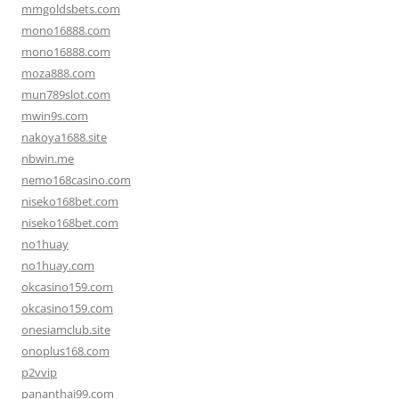
mmgoldsbets.com
mono16888.com
mono16888.com
moza888.com
mun789slot.com
mwin9s.com
nakoya1688.site
nbwin.me
nemo168casino.com
niseko168bet.com
niseko168bet.com
no1huay
no1huay.com
okcasino159.com
okcasino159.com
onesiamclub.site
onoplus168.com
p2vvip
pananthai99.com