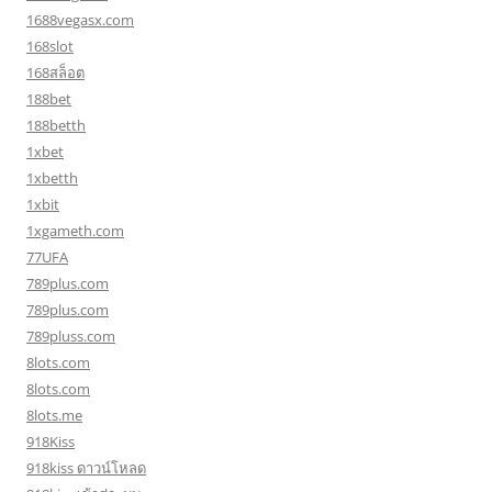
1688vegasx.com
168slot
168สล็อต
188bet
188betth
1xbet
1xbetth
1xbit
1xgameth.com
77UFA
789plus.com
789plus.com
789pluss.com
8lots.com
8lots.com
8lots.me
918Kiss
918kiss ดาวน์โหลด