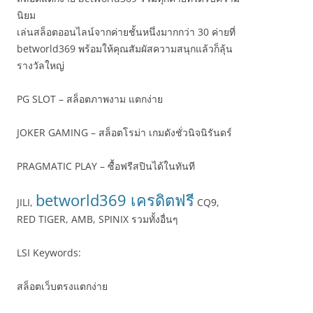
นิยม
เล่นสล็อตออนไลน์จากค่ายชั้นหนึ่งมากกว่า 30 ค่ายที่
betworld369 พร้อมให้คุณสัมผัสความสนุกแล้วก็ลุ้น
รางวัลใหญ่
PG SLOT – สล็อตภาพงาม แตกง่าย
JOKER GAMING – สล็อตโรม่า เกมดังชั่วนิจนิรันดร์
PRAGMATIC PLAY – ซื้อฟรีสปินได้ในทันที
betworld369 เครดิตฟรี
JILI,
CQ9,
RED TIGER, AMB, SPINIX รวมทั้งอื่นๆ
LSI Keywords:
สล็อตเว็บตรงแตกง่าย