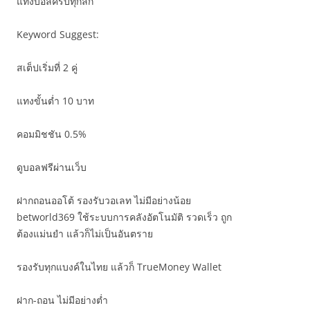
แทงบอลครบทุกลีก
Keyword Suggest:
สเต็ปเริ่มที่ 2 คู่
แทงขั้นต่ำ 10 บาท
คอมมิชชัน 0.5%
ดูบอลฟรีผ่านเว็บ
ฝากถอนออโต้ รองรับวอเลท ไม่มีอย่างน้อย
betworld369 ใช้ระบบการคลังอัตโนมัติ รวดเร็ว ถูก
ต้องแม่นยำ แล้วก็ไม่เป็นอันตราย
รองรับทุกแบงค์ในไทย แล้วก็ TrueMoney Wallet
ฝาก-ถอน ไม่มีอย่างต่ำ