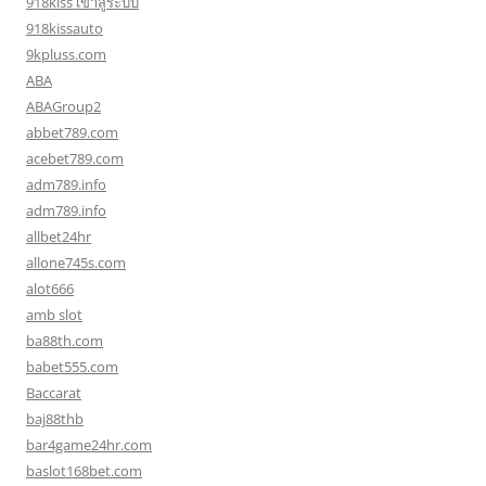
918kiss เข้าสู่ระบบ
918kissauto
9kpluss.com
ABA
ABAGroup2
abbet789.com
acebet789.com
adm789.info
adm789.info
allbet24hr
allone745s.com
alot666
amb slot
ba88th.com
babet555.com
Baccarat
baj88thb
bar4game24hr.com
baslot168bet.com