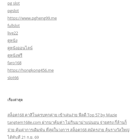
pg slot
pgslot
https://www.pgheng99.me
fullslot
live22
ดูหนัง
ดูหนังออนไลน์
ดูหนังฟรี
faro168
https://hongkong456.me
slot66
เรื่องล่าสุด
สล็อต168 คาสิโนครบทุกค่าย เข้าเล่นง่าย ฟีลดี Top 57 by Mazie
tangtem168e.com ฝากมาคุ้มค่า ไม่กินมาม่าแน่นอน จ่ายตรง กี่ล้านก็
จ่าย คุ้มค่าการเดิมพัน ที่สุดในวงการ สล็อต168 สมัครง่าย ลุ้นรางวัลใหญ่
ได้ทันที 21 ก.ย. 69