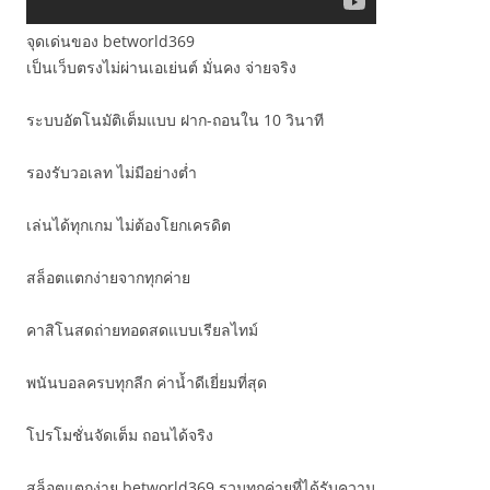
จุดเด่นของ betworld369
เป็นเว็บตรงไม่ผ่านเอเย่นต์ มั่นคง จ่ายจริง
ระบบอัตโนมัติเต็มแบบ ฝาก-ถอนใน 10 วินาที
รองรับวอเลท ไม่มีอย่างต่ำ
เล่นได้ทุกเกม ไม่ต้องโยกเครดิต
สล็อตแตกง่ายจากทุกค่าย
คาสิโนสดถ่ายทอดสดแบบเรียลไทม์
พนันบอลครบทุกลีก ค่าน้ำดีเยี่ยมที่สุด
โปรโมชั่นจัดเต็ม ถอนได้จริง
สล็อตแตกง่าย betworld369 รวมทุกค่ายที่ได้รับความ