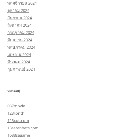
พฤศจิกายน 2024
ตุลาคม 2024
กันยายน 2024
สิงหาคม 2024
กรกฎาคม 2024
มิถุนายน 2024
พฤษภาคม 2024
เมษายน 2024
มีนาคม 2024
กุมภาพันธ์ 2024
หมวดหมู่
037movie
123lionth
123xos.com
13satanbets.com
1688sagame