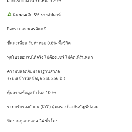
ฝากแรกของวัน รับเพิ่มอีก 20%
คืนยอดเสีย 5% รายสัปดาห์
กิจกรรมแจกเครดิตฟรี
ชี้แนะเพื่อน รับค่าคอม 0.8% ทั้งชีวิต
ทุกโปรยอมรับได้จริง ไม่ต้องแชร์ ไม่ติดเทิร์นหนัก
ความปลอดภัยมาตรฐานสากล
ระบบเข้ารหัสข้อมูล SSL 256-bit
คุ้มครองข้อมูลรั่วไหล 100%
ระบบรับรองตัวตน (KYC) คุ้มครองป้องกันบัญชีปลอม
ทีมงานดูแลตลอด 24 ชั่วโมง