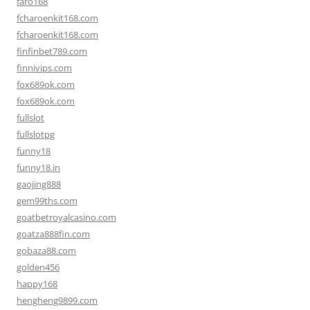
faro168
fcharoenkit168.com
fcharoenkit168.com
finfinbet789.com
finnivips.com
fox689ok.com
fox689ok.com
fullslot
fullslotpg
funny18
funny18.in
gaojing888
gem99ths.com
goatbetroyalcasino.com
goatza888fin.com
gobaza88.com
golden456
happy168
hengheng9899.com