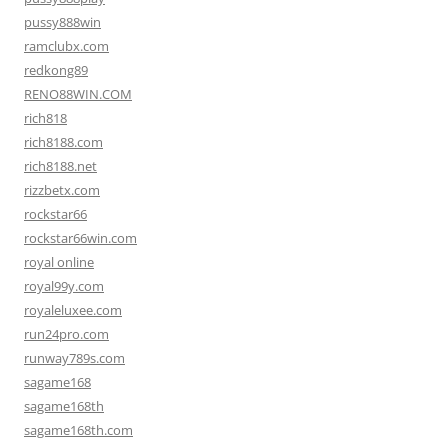
pussy888win
ramclubx.com
redkong89
RENO88WIN.COM
rich818
rich8188.com
rich8188.net
rizzbetx.com
rockstar66
rockstar66win.com
royal online
royal99y.com
royaleluxee.com
run24pro.com
runway789s.com
sagame168
sagame168th
sagame168th.com