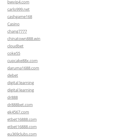
bwvip4.com
carlo999.net
cashgame168
Casino
chang7777
chinatown888.win
cloudbet
coke55
cupcake88x.com
daruma1688.com
debet
digital learning
digital learning
dr888
dr888bet.com
ek4567.com
etbet16888.com
etbet16888.com
eu369clubs.com