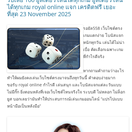
ได้ทุกเกม royal online แจก เครดิตฟรี เยอะ
ที่สุด 23 November 2025
รอยัล558 เว็บไซต์ตรง
เกมแตกง่าย โบนัสแจก
หนักทุกวัน เล่นได้ไม่น่า
เบื่อ คัดเลือกเฉพาะเกม
ที่กำไรดีจริง
หากถามคำถามว่าอะไร
ทำให้ผมยังคงเล่นเว็บไซต์ตรงมาจนถึงทุกวันนี้ คำตอบง่ายมาก
ขอรับ royal online กำไรดี เล่นสนุก และโบนัสแจกแต่ละวันแบบ
ไม่มีกั๊ก ยิ่งตอนหลังที่เจอเว็บไซต์ไหนจริงใจ ระบบดี ไม่หลอก ไม่ล็อก
ยูส บอกเลยว่ามันทำให้ประสบการณ์เล่นเกมออนไลน์ “แปรไปแบบ
หน้ามือเป็นหลังมือ”