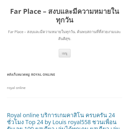
Far Place – สงบและมีความหมายใน
ทุกวัน
Far Place – สงบและมีความหมายในทุกวัน. ค้นพบสถานที่ที่สวยงามและ
สันติสุข.
ข้าม
เมนู
ไป
ยัง
เนื้อหา
คลังเก็บหมวดหมู่:
ROYAL ONLINE
royal online
Royal online บริการเกมคาสิโน ครบครัน 24
ชั่วโมง Top 24 by Louis royal558 ชวนเพื่อน
รับเลย 100 ยูสเดียว เล่นได้ทุกเกม ยูสเดียว เล่น