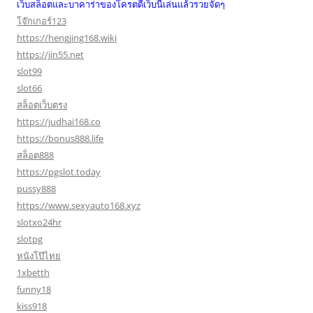
เว็บสล็อตและบาคาร่าของโครตดีเว็บนี้เล่นแล้วรวยจัดๆ
โจ๊กเกอร์123
https://hengjing168.wiki
https://jin55.net
slot99
slot66
สล็อตเว็บตรง
https://judhai168.co
https://bonus888.life
สล็อต888
https://pgslot.today
pussy888
https://www.sexyauto168.xyz
slotxo24hr
slotpg
หนังโป๊ไทย
1xbetth
funny18
kiss918