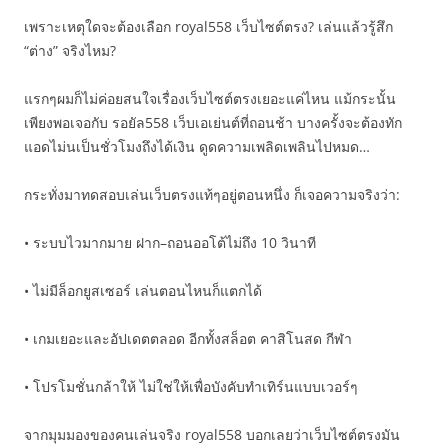
เพราะเหตุใดจะต้องเลือก royal558 เว็บไซต์ตรง? เล่นแล้วรู้สึก
“ต่าง” จริงไหม?
แรกๆผมก็ไม่ค่อยสนใจเรื่องเว็บไซต์ตรงเยอะแค่ไหน แม้กระนั้น
เพียงพอเจอกับ รอยัล558 เว็บเอเย่นต์ที่ถอนช้า บางครั้งจะต้องทัก
แอดไม่นเป็นชั่วโมงถึงได้เงิน ดูดความเพลิดเพลินไปหมด…
กระทั่งมาทดสอบเล่นเว็บตรงแท้ๆอยู่ตอนหนึ่ง ก็เจอความจริงว่า:
• ระบบไวมากมาย ฝาก–ถอนออโต้ไม่ถึง 10 วินาที
• ไม่มีล็อกยูสเซอร์ เล่นตอนไหนก็แตกได้
• เกมเยอะและอัปเดตตลอด อีกทั้งสล็อต คาสิโนสด กีฬา
• โปรโมชั่นกล้าให้ ไม่ใช่ให้เพื่อบังคับทำเทิร์นแบบเวอร์ๆ
จากมุมมองของคนเล่นจริง royal558 บอกเลยว่าเว็บไซต์ตรงมัน