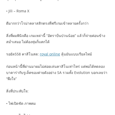
• Jili – Roma X
ดีมากกว่าโรม่าคลาสสิกตรงที่ฟรีเกมเข้าหลายครั้งกว่า
สิ่งที่ผมพินิจคือ เกมเหล่านี้ “อัตราปั่นป่วนน้อย” แล้วก็จ่ายค่อนข้าง
สม่ำเสมอ ไม่ต้องทุ่มก็แตกได้
รอยัล558 คาสิโนสด:
royal online
ลุ้นมันแบบเรียลไทม์
ก่อนหน้านี้ที่ผ่านมาผมไม่ค่อยเล่นคาสิโนเท่าไหร่ แต่พอได้ทดลอง
บาคาร่ากับรูเล็ตของค่ายดังอย่าง SA รวมทั้ง Evolution บอกเลยว่า
“พึงใจ”
สิ่งที่ประทับใจ:
• ไพ่เปิดชัด ภาพคม