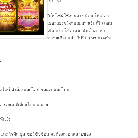
เล่นใหม่
“เว็บไซต์ใช้งานง่าย มีเกมให้เลือก
เยอะแยะจริงๆแถมฝากเงินก็ไว ถอน
เงินก็เร็ว ใช้งานมานับเป็นเวลา
หลายเดือนแล้ว ไม่มีปัญหาเลยครับ
ป
อดไลน์ จำต้องแอดไลน์ รอคอยแอดไม่น
ฝากก่อน มีเงื่อนไขมากมาย
ทันใจ
อร์และก็รหัส ยูสเซอร์ซับซ้อน จะต้องกรอกหลายช่อง