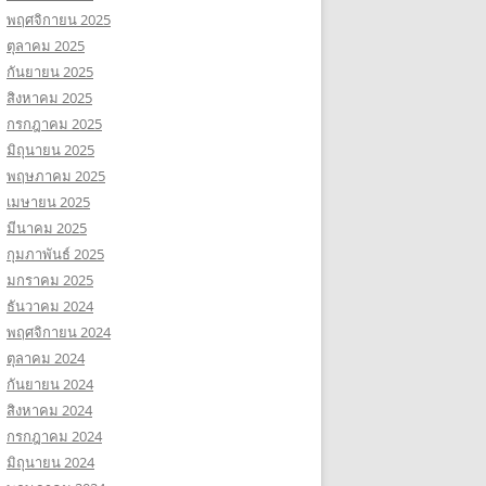
พฤศจิกายน 2025
ตุลาคม 2025
กันยายน 2025
สิงหาคม 2025
กรกฎาคม 2025
มิถุนายน 2025
พฤษภาคม 2025
เมษายน 2025
มีนาคม 2025
กุมภาพันธ์ 2025
มกราคม 2025
ธันวาคม 2024
พฤศจิกายน 2024
ตุลาคม 2024
กันยายน 2024
สิงหาคม 2024
กรกฎาคม 2024
มิถุนายน 2024