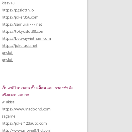
kiss918
https://pgslotth.io
https://joker356.com
https://samurai777.net
https://tokyoslot88.com
https://betwayvietnam.com
https://jokerasia.net
pgslot
pgslot
เว็บคาสิโนน่าเล่น ทั้ง
สล็อต
และ
บาคาร่า
ตึง
จริงแตกบ่อยมาก
918kiss
https://www.madoohd.com
sagame
https://joker123auto.com
http://www.movie87hd.com