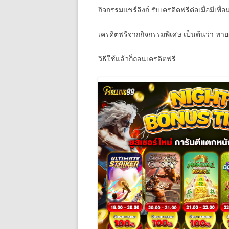
กิจกรรมแชร์ลิงก์ รับเครดิตฟรีต่อเมื่อมีเพื่
เครดิตฟรีจากกิจกรรมพิเศษ เป็นต้นว่า ทา
วิธีใช้แล้วก็ถอนเครดิตฟรี