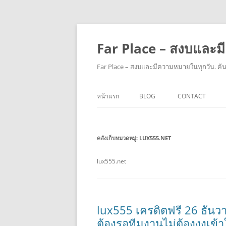
Far Place – สงบและม
Far Place – สงบและมีความหมายในทุกวัน. ค้น
หน้าแรก
BLOG
CONTACT
คลังเก็บหมวดหมู่:
LUX555.NET
lux555.net
lux555 เครดิตฟรี 26 ธันวา
ต้องรอทีมงานไม่ต้องงงเข้