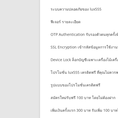
ระบบความปลอดภัยของ lux555
ฟีเจอร์ รายละเอียด
OTP Authentication รับรองตัวตนทุกครั้งที
SSL Encryption เข้ารหัสข้อมูลการใช้งานท
Device Lock ล็อกบัญชีเฉพาะเครื่องไม้เครื
โปรโมชั่น lux555 เครดิตฟรี ที่คุณไม่คว
รูปแบบของโปรโมชั่นเครดิตฟรี
สมัครใหม่รับฟรี 100 บาท โดยไม่ต้องฝาก
เพิ่มเงินครั้งแรก 300 บาท รับเพิ่ม 100 บา