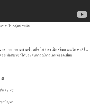
ชื่นชอบในกลุ่มนักพนัน
ิยมจากมากมายค่ายชั้นหนึ่ง ไม่ว่าจะเป็นสล็อต เกมไพ่ คาสิโน
สรรเพื่อสมาชิกได้ประสบการณ์การเล่นที่ยอดเยี่ยม
าที
ที่และ PC
อทุกปัญหา