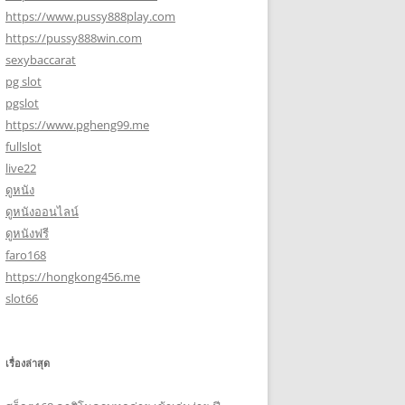
https://www.pussy888play.com
https://pussy888win.com
sexybaccarat
pg slot
pgslot
https://www.pgheng99.me
fullslot
live22
ดูหนัง
ดูหนังออนไลน์
ดูหนังฟรี
faro168
https://hongkong456.me
slot66
เรื่องล่าสุด