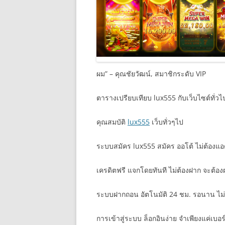
ผม” – คุณชัยวัฒน์, สมาชิกระดับ VIP
ตารางเปรียบเทียบ lux555 กับเว็บไซต์ทั่วไ
คุณสมบัติ
lux555
เว็บทั่วๆไป
ระบบสมัคร lux555 สมัคร ออโต้ ไม่ต้องแ
เครดิตฟรี แจกโดยทันที ไม่ต้องฝาก จะต้อง
ระบบฝากถอน อัตโนมัติ 24 ชม. รอนาน ไม่
การเข้าสู่ระบบ ล็อกอินง่าย จำเพียงแค่เบ