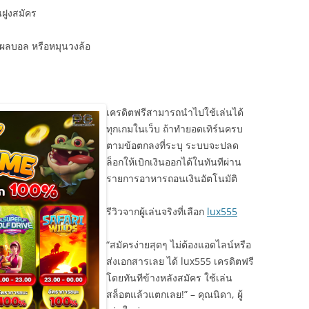
อนฝูงสมัคร
ยผลบอล หรือหมุนวงล้อ
เครดิตฟรีสามารถนำไปใช้เล่นได้
ทุกเกมในเว็บ ถ้าทำยอดเทิร์นครบ
ตามข้อตกลงที่ระบุ ระบบจะปลด
ล็อกให้เบิกเงินออกได้ในทันทีผ่าน
รายการอาหารถอนเงินอัตโนมัติ
รีวิวจากผู้เล่นจริงที่เลือก
lux555
“สมัครง่ายสุดๆ ไม่ต้องแอดไลน์หรือ
ส่งเอกสารเลย ได้ lux555 เครดิตฟรี
โดยทันทีข้างหลังสมัคร ใช้เล่น
สล็อตแล้วแตกเลย!” – คุณนิดา, ผู้