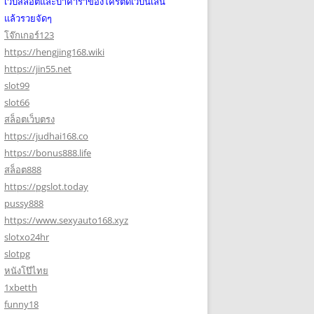
เว็บสล็อตและบาคาร่าของโครตดีเว็บนี้เล่น
แล้วรวยจัดๆ
โจ๊กเกอร์123
https://hengjing168.wiki
https://jin55.net
slot99
slot66
สล็อตเว็บตรง
https://judhai168.co
https://bonus888.life
สล็อต888
https://pgslot.today
pussy888
https://www.sexyauto168.xyz
slotxo24hr
slotpg
หนังโป๊ไทย
1xbetth
funny18