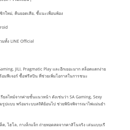
ใหม่, คืนยอดเสีย, ชี้แนะเพื่อนพ้อง
droid
ทั้ง LINE Official
Gaming, JILI, Pragmatic Play และอีกเยอะมาก สล็อตแตกง่าย
ร้อมฟีเจอร์ ซื้อฟรีสปิน ที่ช่วยเพิ่มโอกาสในการชนะ
รียลไทม์จากค่ายชั้นแนวหน้า ดังเช่นว่า SA Gaming, Sexy
มรูปแบบ พร้อมระบบสถิติย้อนไป ช่วยพินิจพิจารณาไพ่แม่นยำ
เล็ต, ไฮโล, กางล็กแจ็ก ถ่ายทอดสดจากคาสิโนจริง เล่นแบบเรี