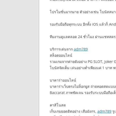
โปรโมชั่นมากมาย ตัวอย่างเช่น โบนัสสมาชิก
รองรับมือถือทุกระบบ อีกทั้ง iOS แล้วก็ An
ทีมงานดูแลตลอด 24 ชั่วโมง ผ่านแชทสดรวม
บริการเด่นจาก
adm789
สล็อตออนไลน์
รวมเกมจากค่ายดังอย่าง PG SLOT, Joker 
โบนัสจัดเต็ม เล่นอย่างต่ำเพียงแค่ 1 บาท พ
บาคาร่าออนไลน์
บาคาร่าเว็บตรงไม่ล็อกยูส ถ่ายทอดสดแบบเ
Baccarat ภาพชัดเจน รองรับระบบมือถือเต็
คาสิโนสด
เก็บเกมยอดฮิตอย่าง เสือมังกร,
adm789
รู