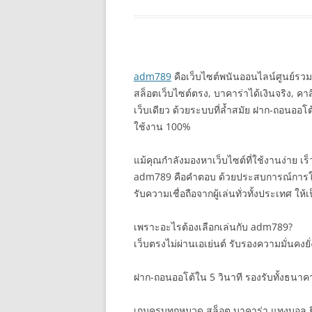
adm789
คือเว็บไซต์พนันออนไลน์ศูนย์รวมท
สล็อตเว็บไซต์ตรง, บาคาร่าได้เงินจริง, 
เว็บเดียว ด้วยระบบที่ล้ำสมัย ฝาก-ถอนออ
ใช้งาน 100%
แม้คุณกำลังมองหาเว็บไซต์ที่ใช้งานง่าย เร็ว
adm789 คือคำตอบ ด้วยประสบการณ์การให้บ
รับความเชื่อถือจากผู้เล่นทั่วทั้งประเทศ ใ
เพราะอะไรต้องเลือกเล่นกับ adm789?
เว็บตรงไม่ผ่านเอเย่นต์ รับรองความมั่นคงยั
ฝาก-ถอนออโต้ใน 5 วินาที รองรับทั้งธนา
เกมครบทุกหมวด สล็อต บาคาร่า แทงบอล ยิ