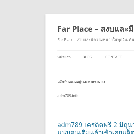
Far Place – สงบและม
Far Place – สงบและมีความหมายในทุกวัน. ค้น
หน้าแรก
BLOG
CONTACT
คลังเก็บหมวดหมู่:
ADM789.INFO
adm789.info
adm789 เครดิตฟรี 2 มิถุน
แน่นอนเติมแล้วเข้าเลยแจ็