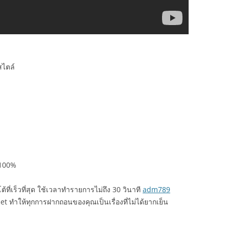
สไตล์
 100%
่เร็วที่สุด ใช้เวลาทำรายการไม่ถึง 30 วินาที
adm789
t ทำให้ทุกการฝากถอนของคุณเป็นเรื่องที่ไม่ได้ยากเย็น