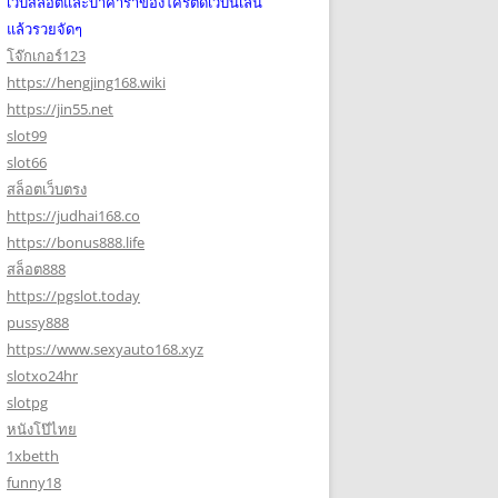
เว็บสล็อตและบาคาร่าของโครตดีเว็บนี้เล่น
แล้วรวยจัดๆ
โจ๊กเกอร์123
https://hengjing168.wiki
https://jin55.net
slot99
slot66
สล็อตเว็บตรง
https://judhai168.co
https://bonus888.life
สล็อต888
https://pgslot.today
pussy888
https://www.sexyauto168.xyz
slotxo24hr
slotpg
หนังโป๊ไทย
1xbetth
funny18