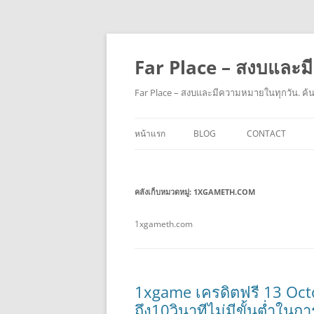
Far Place – สงบและม
Far Place – สงบและมีความหมายในทุกวัน. ค้น
หน้าแรก
BLOG
CONTACT
คลังเก็บหมวดหมู่:
1XGAMETH.COM
1xgameth.com
1xgame เครดิตฟรี 13 Octo
ถึง10วินาทีไม่มีขั้นต่ำใน