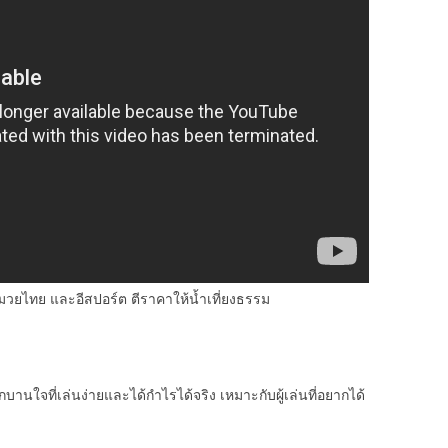
ยไทย และอีสปอร์ต ตีราคาให้น้ำเที่ยงธรรม
านใจที่เล่นง่ายและได้กำไรได้จริง เหมาะกับผู้เล่นที่อยากได้