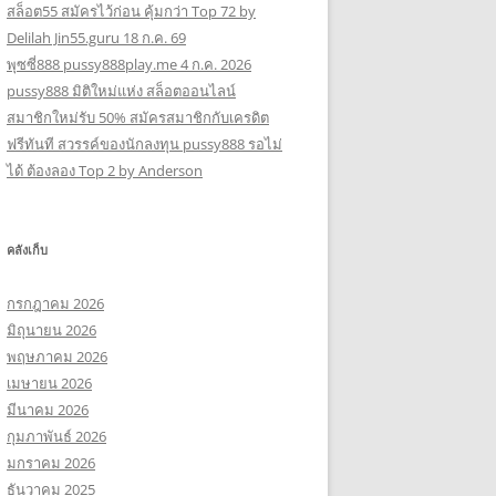
สล็อต55 สมัครไว้ก่อน คุ้มกว่า Top 72 by
Delilah Jin55.guru 18 ก.ค. 69
พุซซี่888 pussy888play.me 4 ก.ค. 2026
pussy888 มิติใหม่แห่ง สล็อตออนไลน์
สมาชิกใหม่รับ 50% สมัครสมาชิกกับเครดิต
ฟรีทันที สวรรค์ของนักลงทุน pussy888 รอไม่
ได้ ต้องลอง Top 2 by Anderson
คลังเก็บ
กรกฎาคม 2026
มิถุนายน 2026
พฤษภาคม 2026
เมษายน 2026
มีนาคม 2026
กุมภาพันธ์ 2026
มกราคม 2026
ธันวาคม 2025