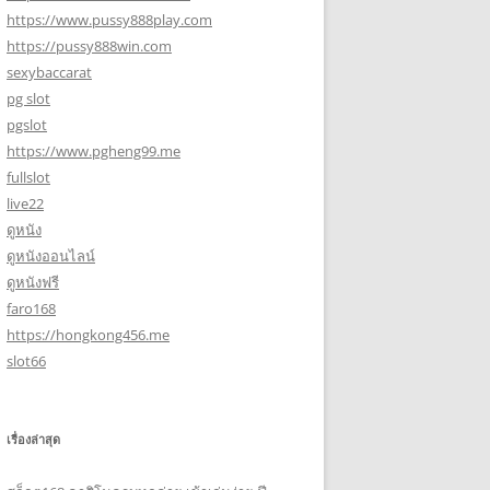
https://www.pussy888play.com
https://pussy888win.com
sexybaccarat
pg slot
pgslot
https://www.pgheng99.me
fullslot
live22
ดูหนัง
ดูหนังออนไลน์
ดูหนังฟรี
faro168
https://hongkong456.me
slot66
เรื่องล่าสุด