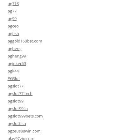
pg718
pg77
pg99
pgceo
pgfish
pggold168bet.com
pgheng
pgheng99
pgjoker69
pgk44
PGSlot
pgslot77
pgslot77.tech
pgslot99
pgslot99.in
pgslot999bets.com
pgslotfish
pgzeus88win.com
play97vip.com