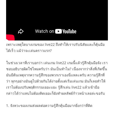
เพราะเหตุใดบางเกมของ live22 ถึงทำให้เราปรับนิสัยและก็คุ้นมือ
ได้เร็ว แม้ว่าจะเล่นคราวแรก?
ในช่วงเวลาที่เราบอกว่า เล่นเกม live22 เกมนี้แล้วรู้สึกคุ้นมือจัง เรา
ชอบอธิบายผิดใช่ไหมครับว่า มันเป็นทำไม? เนื่องจากว่าสิ่งที่เกิดขึ้น
มันมีต้นเหตุจากความรู้สึกของพวกเราเองนี่แหละครับ ความรู้สึกที่
ว่า ทุกๆอย่างมันดูไปด้วยกันได้ง่ายตั้งแต่เริ่มเล่นเกม มันก็เลยทำให้
เราไม่ต้องปรับพฤติกรรมเยอะแยะ รู้สึกเล่น live22 แล้วเข้ามือ
กล่าวได้ว่าแทบไม่ต้องคิดเยอะก็ยังทำผลลัพธ์ก้าวหน้าเลยล่ะขอรับ
1. จังหวะของเกมส่งผลต่อความรู้สึกคุ้นมือมากยิ่งกว่าที่คิด