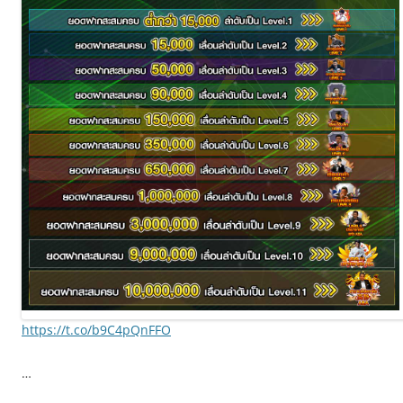
https://t.co/b9C4pQnFFO
…