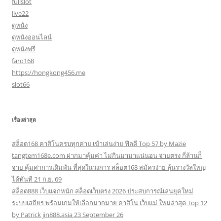
fullslot
live22
ดูหนัง
ดูหนังออนไลน์
ดูหนังฟรี
faro168
https://hongkong456.me
slot66
เรื่องล่าสุด
สล็อต168 คาสิโนครบทุกค่าย เข้าเล่นง่าย ฟีลดี Top 57 by Mazie
tangtem168e.com ฝากมาคุ้มค่า ไม่กินมาม่าแน่นอน จ่ายตรง กี่ล้านก็
จ่าย คุ้มค่าการเดิมพัน ที่สุดในวงการ สล็อต168 สมัครง่าย ลุ้นรางวัลใหญ่
ได้ทันที 21 ก.ย. 69
สล็อต888 เว็บแจกหนัก สล็อตเว็บตรง 2026 ประสบการณ์เล่นยุคใหม่
ระบบเสถียร พร้อมเกมให้เลือกมากมาย คาสิโน เว็บแม่ ใหม่ล่าสุด Top 12
by Patrick jin888.asia 23 September 26