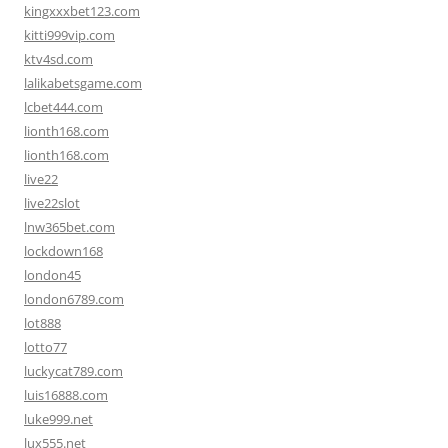
kingxxxbet123.com
kitti999vip.com
ktv4sd.com
lalikabetsgame.com
lcbet444.com
lionth168.com
lionth168.com
live22
live22slot
lnw365bet.com
lockdown168
london45
london6789.com
lot888
lotto77
luckycat789.com
luis16888.com
luke999.net
lux555.net