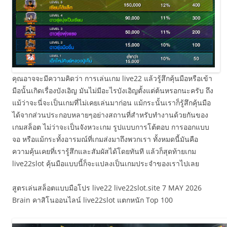
คุณอาจจะมีความคิดว่า การเล่นเกม live22 แล้วรู้สึกคุ้นมือหรือเข้า
มือนั้นเกิดเรื่องบังเอิญ มันไม่มีอะไรบังเอิญตั้งแต่ต้นหรอกนะครับ ถึง
แม้ว่าจะนี่จะเป็นเกมที่ไม่เคยเล่นมาก่อน แม้กระนั้นเราก็รู้สึกคุ้นมือ
ได้จากส่วนประกอบหลายๆอย่างสถานที่สำหรับทำงานด้วยกันของ
เกมสล็อต ไม่ว่าจะเป็นจังหวะเกม รูปแบบการโต้ตอบ การออกแบบ
จอ หรือแม้กระทั้งอารมณ์ที่เกมส่งมาถึงพวกเรา ทั้งหมดนี้มันคือ
ความคุ้นเคยที่เรารู้สึกและสัมผัสได้โดยทันที แล้วก็สุดท้ายเกม
live22slot คุ้นมือแบบนี้ก็จะแปลงเป็นเกมประจำของเราไปเลย
สูตรเล่นสล็อตแบบมือโปร live22 live22slot.site 7 MAY 2026
Brain คาสิโนออนไลน์ live22slot แตกหนัก Top 100