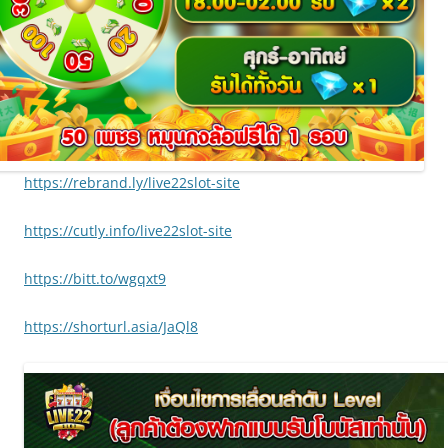
https://rebrand.ly/live22slot-site
https://cutly.info/live22slot-site
https://bitt.to/wgqxt9
https://shorturl.asia/JaQl8