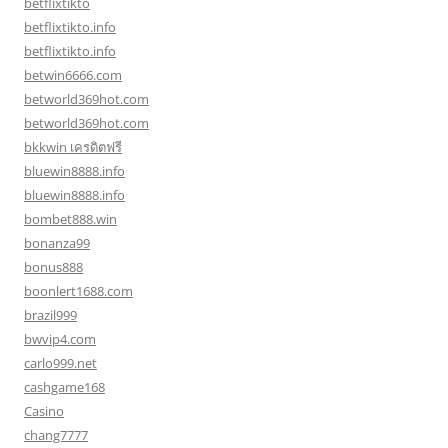
betflixtikto
betflixtikto.info
betflixtikto.info
betwin6666.com
betworld369hot.com
betworld369hot.com
bkkwin เครดิตฟรี
bluewin8888.info
bluewin8888.info
bombet888.win
bonanza99
bonus888
boonlert1688.com
brazil999
bwvip4.com
carlo999.net
cashgame168
Casino
chang7777