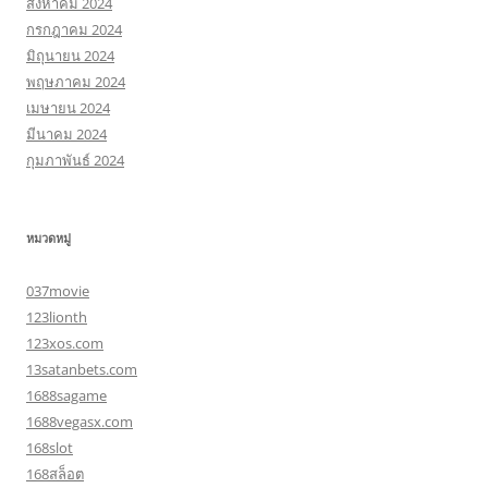
สิงหาคม 2024
กรกฎาคม 2024
มิถุนายน 2024
พฤษภาคม 2024
เมษายน 2024
มีนาคม 2024
กุมภาพันธ์ 2024
หมวดหมู่
037movie
123lionth
123xos.com
13satanbets.com
1688sagame
1688vegasx.com
168slot
168สล็อต