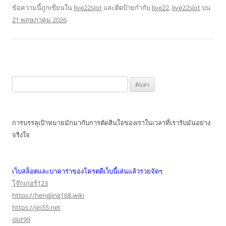
ข้อความนี้ถูกเขียนใน
live22slot
และติดป้ายกำกับ
live22
,
live22slot
บน
21 พฤษภาคม 2026
ค้นหา
สำหรับ:
การบรรลุเป้าหมายมักมากับการตัดสินใจของเราในเวลาที่เรารับมันอย่าง
จริงใจ
เว็บสล็อตและบาคาร่าของโครตดีเว็บนี้เล่นแล้วรวยจัดๆ
โจ๊กเกอร์123
https://hengjing168.wiki
https://jin55.net
slot99