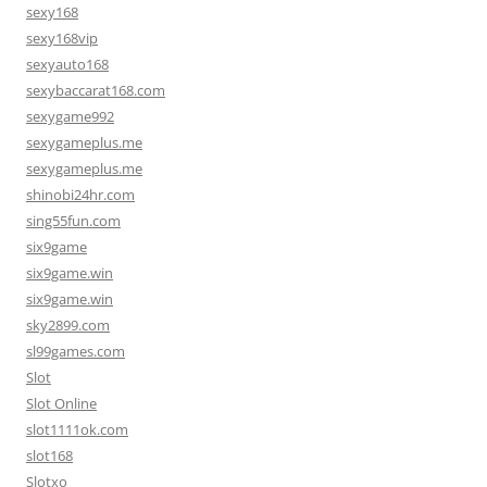
sexy168
sexy168vip
sexyauto168
sexybaccarat168.com
sexygame992
sexygameplus.me
sexygameplus.me
shinobi24hr.com
sing55fun.com
six9game
six9game.win
six9game.win
sky2899.com
sl99games.com
Slot
Slot Online
slot1111ok.com
slot168
Slotxo