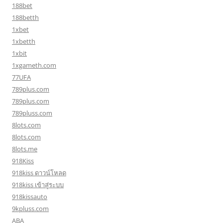
188bet
188betth
1xbet
1xbetth
1xbit
1xgameth.com
77UFA
789plus.com
789plus.com
789pluss.com
8lots.com
8lots.com
8lots.me
918Kiss
918kiss ดาวน์โหลด
918kiss เข้าสู่ระบบ
918kissauto
9kpluss.com
ABA