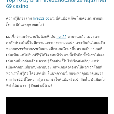
69 casino
ความรู้สึกว่า เกม
live22slot
เกมนี้คุ้นมือ แม้จะไม่เคยเล่นมาก่อน
ก็ตาม มีต้นเหตุจากอะไร?
ผมเชื่อว่าคนจำนวนไม่น้อยที่เล่น
live22
มานานแล้ว คงจะเคย
สงสัยประเด็นนี้ไม่มีความแตกต่างจากผมแน่ๆ เคยเป็นกันไหมครับ
หลายคราวที่พวกเราเปิดเกมสล็อตเกมใหม่ๆขึ้นมา จะมีบางเกมที่
เล่นเพียงแค่ไม่กี่นาทีก็รู้ได้โดยทันทีว่า เกมนี้เข้ามือ ทั้งที่เราไม่เคย
เล่นเกมนี้มาก่อนด้วย ความรู้สึกอย่างงี้ไม่ใช่เรื่องบังเอิญนะครับ
เนื่องจากมันเกี่ยวกับหลายประเภทที่เกมส่งต่อมาให้พวกเราโดยที่
พวกเราไม่รู้ตัว โดยเหตุนั้น ในบทความนี้ ผมจะพาคุณมาดูเลยว่า
เกม live22 ที่ให้ความรู้ความเข้าใจคุ้นมือหรือเข้ามือนั้น มันมีอะไร
ที่ทำให้พวกเรารู้สึกอย่างงี้บ้าง?