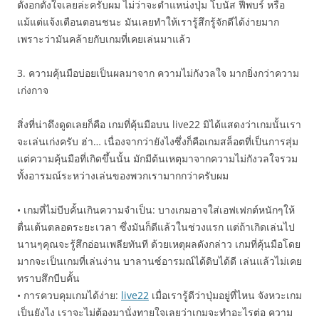
ตั้งอกตั้งใจเลยล่ะครับผม ไม่ว่าจะตำแหน่งปุ่ม โบนัส ฟีพบร์ หรือ
แม้แต่แจ้งเตือนตอนชนะ มันเลยทำให้เรารู้สึกรู้จักดีได้ง่ายมาก
เพราะว่ามันคล้ายกับเกมที่เคยเล่นมาแล้ว
3. ความคุ้นมือบ่อยเป็นผลมาจาก ความไม่กังวลใจ มากยิ่งกว่าความ
เก่งกาจ
สิ่งที่น่าดึงดูดเลยก็คือ เกมที่คุ้นมือบน live22 มิได้แสดงว่าเกมนั้นเรา
จะเล่นเก่งครับ ฮ่า… เนื่องจากว่ายังไงซึ่งก็คือเกมสล็อตที่เป็นการสุ่ม
แต่ความคุ้นมือที่เกิดขึ้นนั้น มักมีต้นเหตุมาจากความไม่กังวลใจรวม
ทั้งอารมณ์ระหว่างเล่นของพวกเรามากกว่าครับผม
• เกมที่ไม่บีบคั้นเกินความจำเป็น: บางเกมอาจใส่เอฟเฟกต์หนักๆให้
ตื่นเต้นตลอดระยะเวลา ซึ่งมันก็ดีแล้วในช่วงแรก แต่ถ้าเกิดเล่นไป
นานๆคุณจะรู้สึกอ่อนเพลียทันที ด้วยเหตุผลดังกล่าว เกมที่คุ้นมือโดย
มากจะเป็นเกมที่เล่นง่าน บาลานซ์อารมณ์ได้ดิบได้ดี เล่นแล้วไม่เคย
ทราบสึกบีบคั้น
• การควบคุมเกมได้ง่าย:
live22
เมื่อเรารู้ดีว่าปุ่มอยู่ที่ไหน จังหวะเกม
เป็นยังไง เราจะไม่ต้องมานั่งทายใจเลยว่าเกมจะทำอะไรต่อ ความ