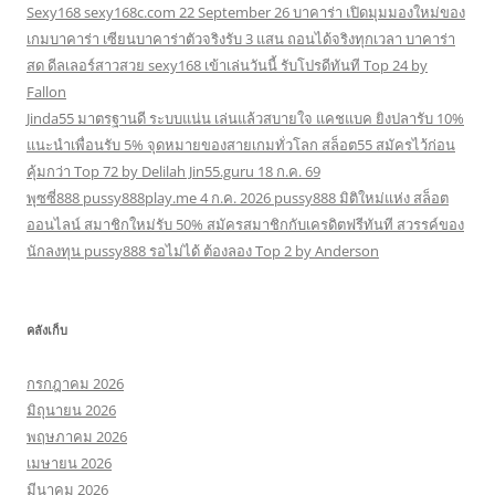
Sexy168 sexy168c.com 22 September 26 บาคาร่า เปิดมุมมองใหม่ของ
เกมบาคาร่า เซียนบาคาร่าตัวจริงรับ 3 แสน ถอนได้จริงทุกเวลา บาคาร่า
สด ดีลเลอร์สาวสวย sexy168 เข้าเล่นวันนี้ รับโปรดีทันที Top 24 by
Fallon
Jinda55 มาตรฐานดี ระบบแน่น เล่นแล้วสบายใจ แคชแบค ยิงปลารับ 10%
แนะนำเพื่อนรับ 5% จุดหมายของสายเกมทั่วโลก สล็อต55 สมัครไว้ก่อน
คุ้มกว่า Top 72 by Delilah Jin55.guru 18 ก.ค. 69
พุซซี่888 pussy888play.me 4 ก.ค. 2026 pussy888 มิติใหม่แห่ง สล็อต
ออนไลน์ สมาชิกใหม่รับ 50% สมัครสมาชิกกับเครดิตฟรีทันที สวรรค์ของ
นักลงทุน pussy888 รอไม่ได้ ต้องลอง Top 2 by Anderson
คลังเก็บ
กรกฎาคม 2026
มิถุนายน 2026
พฤษภาคม 2026
เมษายน 2026
มีนาคม 2026