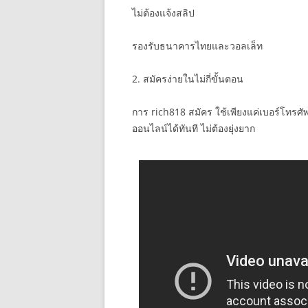
ไม่ต้องแจ้งสลิป
รองรับธนาคารไทยและวอลเล็ท
2. สมัครง่ายในไม่กี่ขั้นตอน
การ rich818 สมัคร ใช้เพียงแค่เบอร์โทรศัพ
ออนไลน์ได้ทันที ไม่ต้องยุ่งยาก