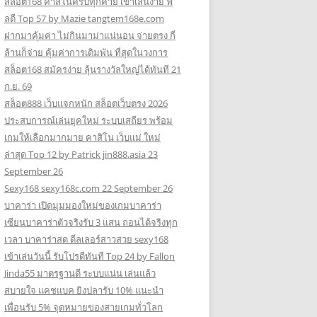
สล็อต168 คาสิโนครบทุกค่าย เข้าเล่นง่าย ฟี
ลดี Top 57 by Mazie tangtem168e.com
ฝากมาคุ้มค่า ไม่กินมาม่าแน่นอน จ่ายตรง กี่
ล้านก็จ่าย คุ้มค่าการเดิมพัน ที่สุดในวงการ
สล็อต168 สมัครง่าย ลุ้นรางวัลใหญ่ได้ทันที 21
ก.ย. 69
สล็อต888 เว็บแจกหนัก สล็อตเว็บตรง 2026
ประสบการณ์เล่นยุคใหม่ ระบบเสถียร พร้อม
เกมให้เลือกมากมาย คาสิโน เว็บแม่ ใหม่
ล่าสุด Top 12 by Patrick jin888.asia 23
September 26
Sexy168 sexy168c.com 22 September 26
บาคาร่า เปิดมุมมองใหม่ของเกมบาคาร่า
เซียนบาคาร่าตัวจริงรับ 3 แสน ถอนได้จริงทุก
เวลา บาคาร่าสด ดีลเลอร์สาวสวย sexy168
เข้าเล่นวันนี้ รับโปรดีทันที Top 24 by Fallon
Jinda55 มาตรฐานดี ระบบแน่น เล่นแล้ว
สบายใจ แคชแบค ยิงปลารับ 10% แนะนำ
เพื่อนรับ 5% จุดหมายของสายเกมทั่วโลก