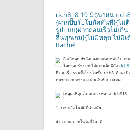
rich818 19 มิถุนายน rich8
{ฝากปั๊บรับโบนัสทันที}{ไม่ต
รูปแบบ}ฝากถอนเร็วไม่เกิน 5 
ลื่นทุกเกม}{ไม่มีหลุด ไม่ม
Rachel
ถ้าเกิดคุณกำลังมองหาแพลตฟอร์มเกมอ
โอกาสสร้างรายได้แบบเต็มพิกัด
rich8
ที่รวดเร็ว รวมทั้งโปรโมชั่น rich818 เครดิ
หมายปลายทางของนักเล่นทั่วประเทศ
เหตุผลที่คุณไม่สมควรพลาด rich818
1. ระบบอัตโนมัติที่นำสมัย
ฝาก-ถอน ภายในไม่กี่วินาที