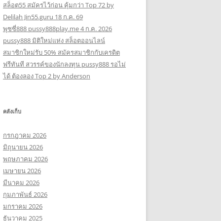
สล็อต55 สมัครไว้ก่อน คุ้มกว่า Top 72 by
Delilah Jin55.guru 18 ก.ค. 69
พุซซี่888 pussy888play.me 4 ก.ค. 2026
pussy888 มิติใหม่แห่ง สล็อตออนไลน์
สมาชิกใหม่รับ 50% สมัครสมาชิกกับเครดิต
ฟรีทันที สวรรค์ของนักลงทุน pussy888 รอไม่
ได้ ต้องลอง Top 2 by Anderson
คลังเก็บ
กรกฎาคม 2026
มิถุนายน 2026
พฤษภาคม 2026
เมษายน 2026
มีนาคม 2026
กุมภาพันธ์ 2026
มกราคม 2026
ธันวาคม 2025