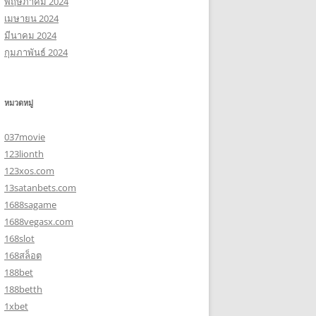
พฤษภาคม 2024
เมษายน 2024
มีนาคม 2024
กุมภาพันธ์ 2024
หมวดหมู่
037movie
123lionth
123xos.com
13satanbets.com
1688sagame
1688vegasx.com
168slot
168สล็อต
188bet
188betth
1xbet