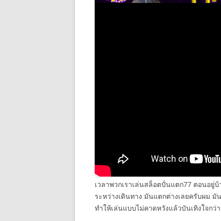
เวลาพวกเราเล่นสล็อตปั่นแตก77 ตอนอยู่บ้าน 
ระหว่างเดินทาง มันแตกต่างเลยครับผม มัน
ทำให้เล่นแบบไม่คาดหวังแล้วบันเทิงใจกว่า