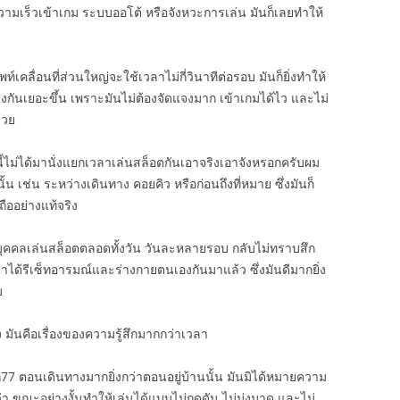
วามเร็วเข้าเกม ระบบออโต้ หรือจังหวะการเล่น มันก็เลยทำให้
ท์เคลื่อนที่ส่วนใหญ่จะใช้เวลาไม่กี่วินาทีต่อรอบ มันก็ยิ่งทำให้
ันเยอะขึ้น เพราะมันไม่ต้องจัดแจงมาก เข้าเกมได้ไว และไม่
้วย
ี้ไม่ได้มานั่งแยกเวลาเล่นสล็อตกันเอาจริงเอาจังหรอกครับผม
ั้น เช่น ระหว่างเดินทาง คอยคิว หรือก่อนถึงที่หมาย ซึ่งมันก็
ืออย่างแท้จริง
ุคคลเล่นสล็อตตลอดทั้งวัน วันละหลายรอบ กลับไม่ทราบสึก
าได้รีเซ็ทอารมณ์และร่างกายตนเองกันมาแล้ว ซึ่งมันดีมากยิ่ง
บ
มันคือเรื่องของความรู้สึกมากกว่าเวลา
ก77 ตอนเดินทางมากยิ่งกว่าตอนอยู่บ้านนั้น มันมิได้หมายความ
ว่า ขณะอย่างงั้นทำให้เล่นได้แบบไม่กดดัน ไม่มุ่งมาด และไม่