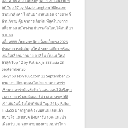
สล็อต168 คาสิโนครบทุกค่าย เข้าเล่นง่าย ฟี
ลดี Top 57 by Mazie tangtem168e.com
ฝากมาคุ้มค่า ไม่กินมาม่าแน่นอน จ่ายตรง กี่
ล้านก็จ่าย คุ้มค่าการเดิมพัน ที่สุดในวงการ
สล็อต168 สมัครง่าย ลุ้นรางวัลใหญ่ได้ทันที 21
ก.ย. 69
สล็อต888 เว็บแจกหนัก สล็อตเว็บตรง 2026
ประสบการณ์เล่นยุคใหม่ ระบบเสถียร พร้อม
เกมให้เลือกมากมาย คาสิโน เว็บแม่ ใหม่
ล่าสุด Top 12 by Patrick jin888.asia 23
September 26
Sexy168 sexy168c.com 22 September 26
บาคาร่า เปิดมุมมองใหม่ของเกมบาคาร่า
เซียนบาคาร่าตัวจริงรับ 3 แสน ถอนได้จริงทุก
เวลา บาคาร่าสด ดีลเลอร์สาวสวย sexy168
เข้าเล่นวันนี้ รับโปรดีทันที Top 24 by Fallon
Jinda55 มาตรฐานดี ระบบแน่น เล่นแล้ว
สบายใจ แคชแบค ยิงปลารับ 10% แนะนำ
เพื่อนรับ 5% จุดหมายของสายเกมทั่วโลก