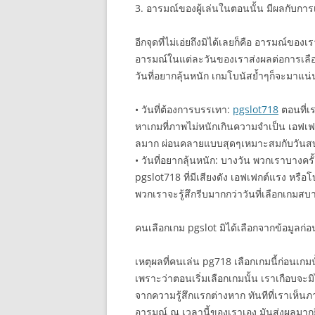
3. อารมณ์ของผู้เล่นในตอนนั้น มีผลกับการเ
อีกจุดที่ไม่เอ่ยถึงมิได้เลยก็คือ อารมณ์ขอ
อารมณ์ในแต่ละวันของเราส่งผลต่อการเลือก
วันที่อยากลุ้นหนัก เกมโบนัสย้ำๆก็จะมาแน
• วันที่ต้องการบรรเทา:
pgslot718
ตอนที่เ
หาเกมที่ภาพไม่หนักเกินความจำเป็น เอฟเฟกต์
ลมาก ผ่อนคลายแบบสุดๆเหมาะสมกับวันส
• วันที่อยากลุ้นหนัก: บางวัน พวกเราบางค
pgslot718 ที่มีเสียงดัง เอฟเฟกต์แรง หรือโบ
พวกเราจะรู้สึกรีบมากกว่าวันที่เลือกเกม
คนเลือกเกม pgslot มิได้เลือกจากข้อมูลก่อ
เหตุผลที่คนเล่น pg718 เลือกเกมนี้ก่อนเกม
เพราะว่าตอนเริ่มเลือกเกมนั้น เราเกือบจะม
จากความรู้สึกแรกต่างหาก ทันทีที่เราเห็น
อารมณ์ ณ เวลานี้ของเราเอง มันส่งผลมากย