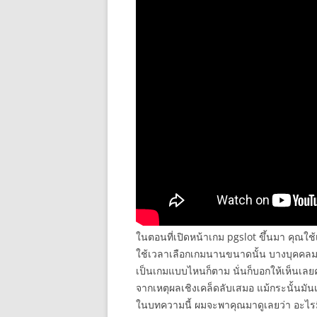
ในตอนที่เปิดหน้าเกม pgslot ขึ้นมา คุณ
ใช้เวลาเลือกเกมนานขนาดนั้น บางบุคคลมองเห็
เป็นเกมแบบไหนก็ตาม นั่นก็บอกให้เห็นเลย
จากเหตุผลเชิงเคล็ดลับเสมอ แม้กระนั้นมันเ
ในบทความนี้ ผมจะพาคุณมาดูเลยว่า อะไรมี