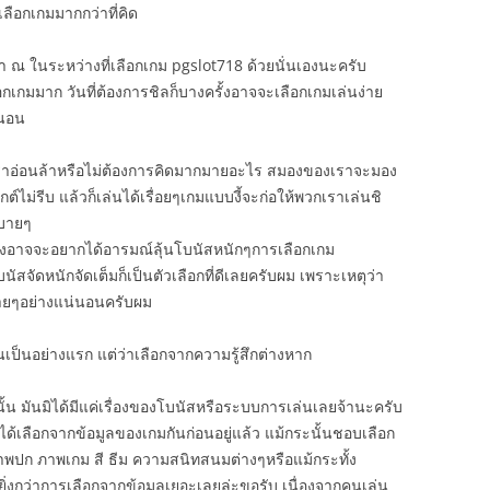
ลือกเกมมากกว่าที่คิด
งเรา ณ ในระหว่างที่เลือกเกม pgslot718 ด้วยนั่นเองนะครับ
เกมมาก วันที่ต้องการชิลก็บางครั้งอาจจะเลือกเกมเล่นง่าย
่นอน
ราอ่อนล้าหรือไม่ต้องการคิดมากมายอะไร สมองของเราจะมอง
ไม่รีบ แล้วก็เล่นได้เรื่อยๆเกมแบบงี้จะก่อให้พวกเราเล่นชิ
บายๆ
รั้งอาจจะอยากได้อารมณ์ลุ้นโบนัสหนักๆการเลือกเกม
นัสจัดหนักจัดเต็มก็เป็นตัวเลือกที่ดีเลยครับผม เพราะเหตุว่า
สบายๆอย่างแน่นอนครับผม
นเป็นอย่างแรก แต่ว่าเลือกจากความรู้สึกต่างหาก
นั้น มันมิได้มีแค่เรื่องของโบนัสหรือระบบการเล่นเลยจ้านะครับ
ิได้เลือกจากข้อมูลของเกมกันก่อนอยู่แล้ว แม้กระนั้นชอบเลือก
ภาพปก ภาพเกม สี ธีม ความสนิทสนมต่างๆหรือแม้กระทั้ง
ิ่งกว่าการเลือกจากข้อมูลเยอะเลยล่ะขอรับ เนื่องจากคนเล่น