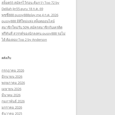
สล็อต55 สมัครไว้ก่อน คุ้มกว่า Top 72 by
Delilah Jin55.guru 18 ก.ค. 69
พุซซี่888 pussy888play.me 4 ก.ค. 2026
pussy888 มิติใหม่แห่ง สล็อตออนไลน์
สมาชิกใหม่รับ 50% สมัครสมาชิกกับเครดิต
ฟรีทันที สวรรค์ของนักลงทุน pussy888 รอไม่
ได้ ต้องลอง Top 2 by Anderson
คลังเก็บ
กรกฎาคม 2026
มิถุนายน 2026
พฤษภาคม 2026
เมษายน 2026
มีนาคม 2026
กุมภาพันธ์ 2026
มกราคม 2026
ธันวาคม 2025