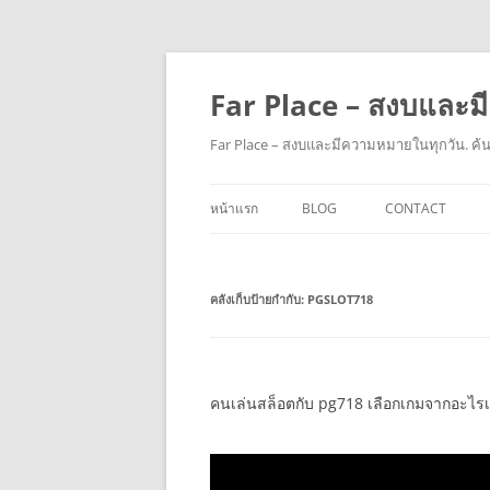
Far Place – สงบและม
Far Place – สงบและมีความหมายในทุกวัน. ค้น
หน้าแรก
BLOG
CONTACT
คลังเก็บป้ายกำกับ:
PGSLOT718
คนเล่นสล็อตกับ pg718 เลือกเกมจากอะไรเ