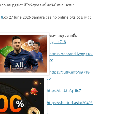
อยากเกม pgslot ที่ใช่ที่สุดตอนนั้นจริงไหมล่ะครับ?
18
.co 27 June 2026 Samara casino online pgslot มาแรง
ขอขอบคุณมากที่มา
pgslot718
https://rebrand.ly/pg718-
co
https://cutly.info/pg718-
co
https://bitt.to/q1iic7
https://shorturl.asia/2C49S