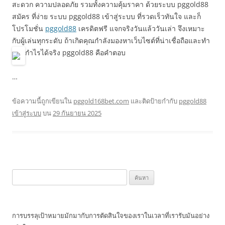
สะดวก ความปลอดภัย รวมทั้งความคุ้มราคา ด้วยระบบ pggold88
สมัคร ที่ง่าย ระบบ pggold88 เข้าสู่ระบบ ที่รวดเร็วทันใจ และก็
โปรโมชั่น
pggold88
เครดิตฟรี แจกจริงวันแล้ววันเล่า จึงเหมาะ
กับผู้เล่นทุกระดับ ถ้าเกิดคุณกำลังมองหาเว็บไซต์ที่น่าเชื่อถือและทำ
กำไรได้จริง pggold88 คือคำตอบ
…
ข้อความนี้ถูกเขียนใน
pggold168bet.com
และติดป้ายกำกับ
pggold88
เข้าสู่ระบบ
บน
29 กันยายน 2025
ค้นหา
สำหรับ:
การบรรลุเป้าหมายมักมากับการตัดสินใจของเราในเวลาที่เรารับมันอย่าง