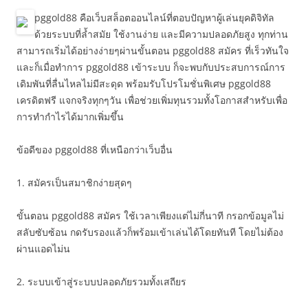
pggold88 คือเว็บสล็อตออนไลน์ที่ตอบปัญหาผู้เล่นยุคดิจิทัล
ด้วยระบบที่ล้ำสมัย ใช้งานง่าย และมีความปลอดภัยสูง ทุกท่าน
สามารถเริ่มได้อย่างง่ายๆผ่านขั้นตอน pggold88 สมัคร ที่เร็วทันใจ
และก็เมื่อทำการ pggold88 เข้าระบบ ก็จะพบกับประสบการณ์การ
เดิมพันที่ลื่นไหลไม่มีสะดุด พร้อมรับโปรโมชั่นพิเศษ pggold88
เครดิตฟรี แจกจริงทุกๆวัน เพื่อช่วยเพิ่มทุนรวมทั้งโอกาสสำหรับเพื่อ
การทำกำไรได้มากเพิ่มขึ้น
ข้อดีของ pggold88 ที่เหนือกว่าเว็บอื่น
1. สมัครเป็นสมาชิกง่ายสุดๆ
ขั้นตอน pggold88 สมัคร ใช้เวลาเพียงแต่ไม่กี่นาที กรอกข้อมูลไม่
สลับซับซ้อน กดรับรองแล้วก็พร้อมเข้าเล่นได้โดยทันที โดยไม่ต้อง
ผ่านแอดไม่น
2. ระบบเข้าสู่ระบบปลอดภัยรวมทั้งเสถียร