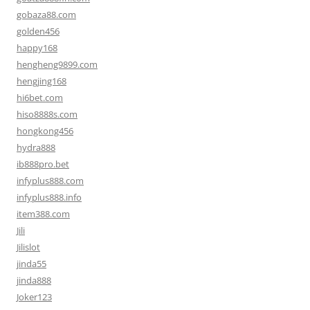
gobaza88.com
golden456
happy168
hengheng9899.com
hengjing168
hi6bet.com
hiso8888s.com
hongkong456
hydra888
ib888pro.bet
infyplus888.com
infyplus888.info
item388.com
Jili
Jilislot
jinda55
jinda888
Joker123