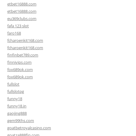
etbet16888.com
etbet16888.com
eu369clubs.com
fafa 123 slot
faro168
fcharoenkit168.com
fcharoenkit168.com
finfinbet789.com
finnivips.com
fox689ok.com
fox689ok.com
fullslot
fullslotpg
funny18
funny18.in
gaojing888
gem99ths.com
goatbetroyalcasino.com
goatza888fin.com