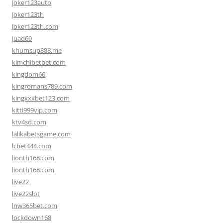
joker123auto
joker123th
Joker123th.com
juad69
khumsup888.me
kimchibetbet.com
kingdom66
kingromans789.com
kingxxxbet123.com
kitti999vip.com
ktv4sd.com
lalikabetsgame.com
lcbet444.com
lionth168.com
lionth168.com
live22
live22slot
lnw365bet.com
lockdown168