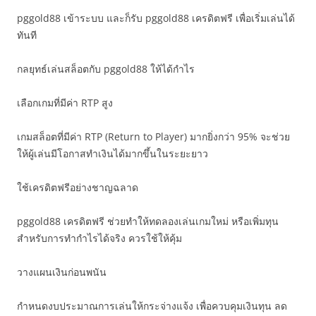
pggold88 เข้าระบบ และก็รับ pggold88 เครดิตฟรี เพื่อเริ่มเล่นได้
ทันที
กลยุทธ์เล่นสล็อตกับ pggold88 ให้ได้กำไร
เลือกเกมที่มีค่า RTP สูง
เกมสล็อตที่มีค่า RTP (Return to Player) มากยิ่งกว่า 95% จะช่วย
ให้ผู้เล่นมีโอกาสทำเงินได้มากขึ้นในระยะยาว
ใช้เครดิตฟรีอย่างชาญฉลาด
pggold88 เครดิตฟรี ช่วยทำให้ทดลองเล่นเกมใหม่ หรือเพิ่มทุน
สำหรับการทำกำไรได้จริง ควรใช้ให้คุ้ม
วางแผนเงินก่อนพนัน
กำหนดงบประมาณการเล่นให้กระจ่างแจ้ง เพื่อควบคุมเงินทุน ลด