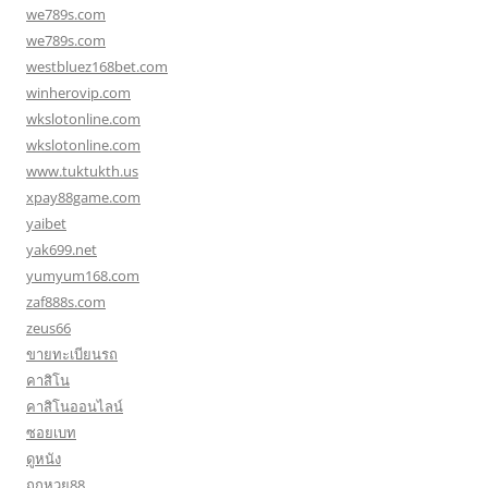
we789s.com
we789s.com
westbluez168bet.com
winherovip.com
wkslotonline.com
wkslotonline.com
www.tuktukth.us
xpay88game.com
yaibet
yak699.net
yumyum168.com
zaf888s.com
zeus66
ขายทะเบียนรถ
คาสิโน
คาสิโนออนไลน์
ซอยเบท
ดูหนัง
ถูกหวย88