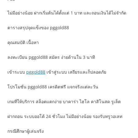
ไม่มีอย่างน้อย ฝากเริ่มต้นได้ตั้งแต่ 1 บาท และถอนเงินได้ไม่จำกัด
ตารางสรุปจุดแข็งของ pggold88
คุณสมบัติ เนื้อหา
ลงทะเบียน pggold88 สมัคร ง่ายด้านใน 3 นาที
เข้าระบบ
pggold88
เข้าสู่ระบบ เสถียรและก็ปลอดภัย
โปรโมชั่น pggold88 เครดิตฟรี แจกจริงแต่ละวัน
เกมที่ให้บริการ สล็อตแตกง่าย บาคาร่า ไฮโล คาสิโนสด รูเล็ต
ฝากถอน ระบบออโต้ 24 ชั่วโมง ไม่มีอย่างน้อย รองรับทรูวอเลท
กรณีศึกษาผู้เล่นจริง