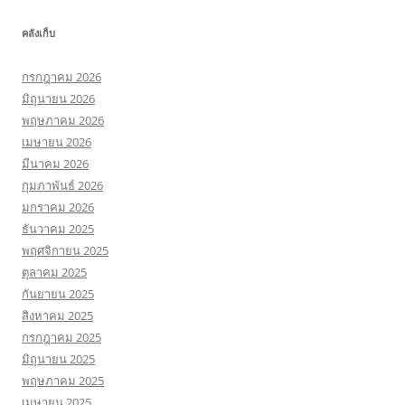
คลังเก็บ
กรกฎาคม 2026
มิถุนายน 2026
พฤษภาคม 2026
เมษายน 2026
มีนาคม 2026
กุมภาพันธ์ 2026
มกราคม 2026
ธันวาคม 2025
พฤศจิกายน 2025
ตุลาคม 2025
กันยายน 2025
สิงหาคม 2025
กรกฎาคม 2025
มิถุนายน 2025
พฤษภาคม 2025
เมษายน 2025