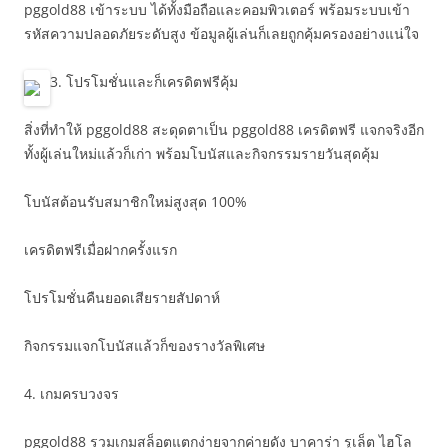
pggold88 เข้าระบบ ได้ทั้งมือถือและคอมพิวเตอร์ พร้อมระบบเข้า
รหัสความปลอดภัยระดับสูง ข้อมูลผู้เล่นก็เลยถูกคุ้มครองอย่างแน่ใจ
3. โปรโมชั่นและก็เครดิตฟรีคุ้ม
สิ่งที่ทำให้ pggold88 สะดุดตาเป็น pggold88 เครดิตฟรี แจกจริงอีก
ทั้งผู้เล่นใหม่แล้วก็เก่า พร้อมโบนัสและกิจกรรมรายวันสุดคุ้ม
โบนัสต้อนรับสมาชิกใหม่สูงสุด 100%
เครดิตฟรีเมื่อฝากครั้งแรก
โปรโมชั่นคืนยอดเสียรายสัปดาห์
กิจกรรมแจกโบนัสแล้วก็ของรางวัลพิเศษ
4. เกมครบวงจร
pggold88 รวมเกมสล็อตแตกง่ายจากค่ายดัง บาคาร่า รูเล็ต ไฮโล