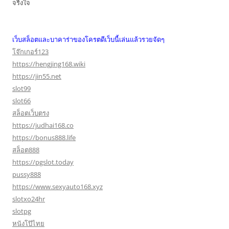
จริงใจ
เว็บสล็อตและบาคาร่าของโครตดีเว็บนี้เล่นแล้วรวยจัดๆ
โจ๊กเกอร์123
https://hengjing168.wiki
https://jin55.net
slot99
slot66
สล็อตเว็บตรง
https://judhai168.co
https://bonus888.life
สล็อต888
https://pgslot.today
pussy888
https://www.sexyauto168.xyz
slotxo24hr
slotpg
หนังโป๊ไทย