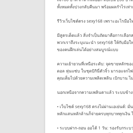
ทั้งหมดทั้งปวงกลับคืนมา พร้อมผลกำไรเท่ากั
รีวิวเว็บไซต์ตรง sexy168 เพราะอะไรมือให
มีสูตรเด็ดแล้ว สิ่งจำเป็นถัดมาคือการเลือก
พวกเราถึงระบุแนะนำ sexy168 ให้กับมือใหม่?
ของคนฝึกเล่นได้อย่างสมบูรณ์แบบ
ความเย้ายวนที่เหนือระดับ: จุดขายหลักขอ
ดอล หุ่นแซ่บ ในชุดบิกินี่ตัวจิ๋ว มารอแจก
คุณเต็มไปด้วยความเพลิดเพลิน เบิกบาน ไม่
นอกเหนือจากความเพลินตาแล้ว ระบบข้างหล
• เว็บไซต์ sexy168 ตรงไม่ผ่านเอเย่นต์: มั
หลักแสนหลักล้านก็จ่ายครบทุกบาททุกเงิน ไ
• ระบบฝาก-ถอน ออโต้ 1 วัน: รองรับกระ