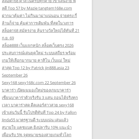
สล็อต168 คาสิโนครบทุกค่าย เข้าเล่นง่าย ฟี
ลดี Top 57 by Mazie tangtem168e.com
ฝากมาคุ้มค่า ไม่กินมาม่าแน่นอน จ่ายตรง กี่
ล้านก็จ่าย คุ้มค่าการเดิมพัน ที่สุดในวงการ
สล็อต168 สมัครง่าย ลุ้นรางวัลใหญ่ได้ทันที 21
ก.ย. 69
สล็อต888 เว็บแจกหนัก สล็อตเว็บตรง 2026
ประสบการณ์เล่นยุคใหม่ ระบบเสถียร พร้อม
เกมให้เลือกมากมาย คาสิโน เว็บแม่ ใหม่
ล่าสุด Top 12 by Patrick jin888.asia 23
September 26
Sexy168 sexy168c.com 22 September 26
บาคาร่า เปิดมุมมองใหม่ของเกมบาคาร่า
เซียนบาคาร่าตัวจริงรับ 3 แสน ถอนได้จริงทุก
เวลา บาคาร่าสด ดีลเลอร์สาวสวย sexy168
เข้าเล่นวันนี้ รับโปรดีทันที Top 24 by Fallon
Jinda55 มาตรฐานดี ระบบแน่น เล่นแล้ว
สบายใจ แคชแบค ยิงปลารับ 10% แนะนำ
เพื่อนรับ 5% จุดหมายของสายเกมทั่วโลก