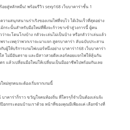
้อยสู่หลักหมื่น! พร้อมรีวิว sexy168 เว็บบาคาร่าชั้น 1
สความสนุกสนานร่าเริงของเกมไพ่ที่จบไว ได้เงินเร็วที่สุดอย่าง
กระนั้นสำหรับมือใหม่ที่พึ่งจะก้าวขาเข้าสู่วงการนี้ ผู้คน
่าจะโดนโกงบ้าง กลัวจะเล่นไม่เป็นบ้าง หรือกลัวว่าเล่นแล้ว
ะ! เพราะเหตุว่าพวกเราจะมาแจก สูตรบาคาร่า ลับฉบับประสาน
จักกับผู้ให้บริการเกมไพ่เบอร์หนึ่งอย่าง บาคาร่า168 เว็บบาคาร่า
ร่งใส ไม่มีอันตราย และมีสาวสวยดีลเลอร์คอยแจกไพ่ให้ลุ้นกัน
แล้วเปลี่ยนมือใหม่ให้เปลี่ยนเป็นมืออาชีพไปพร้อมกันเลย
หม่ทุกคนจะต้องเริ่มจากเกมนี้
บาคาร่าก็ราว ขวัญใจคนท้องถิ่น ที่ใครๆก็จำเป็นต้องเล่นจ้ะ
ป๊อกกระดอนบ้านเราด้วย หน้าที่ของคุณมีเพียงแค่ เลือกข้างที่