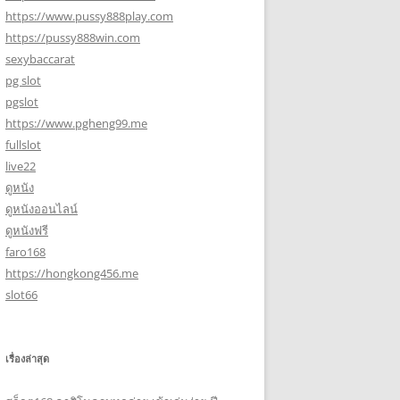
https://www.pussy888play.com
https://pussy888win.com
sexybaccarat
pg slot
pgslot
https://www.pgheng99.me
fullslot
live22
ดูหนัง
ดูหนังออนไลน์
ดูหนังฟรี
faro168
https://hongkong456.me
slot66
เรื่องล่าสุด