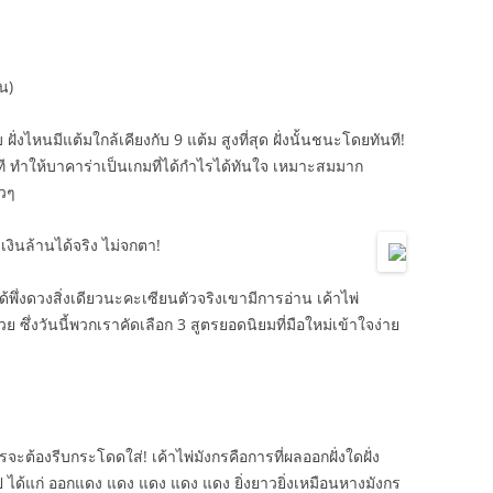
น)
ั่งไหนมีแต้มใกล้เคียงกับ 9 แต้ม สูงที่สุด ฝั่งนั้นชนะโดยทันที!
ที ทำให้บาคาร่าเป็นเกมที่ได้กำไรได้ทันใจ เหมาะสมมาก
ไวๆ
เงินล้านได้จริง ไม่จกตา!
้พึ่งดวงสิ่งเดียวนะคะเซียนตัวจริงเขามีการอ่าน เค้าไพ่
 ซึ่งวันนี้พวกเราคัดเลือก 3 สูตรยอดนิยมที่มือใหม่เข้าใจง่าย
ไรจะต้องรีบกระโดดใส่! เค้าไพ่มังกรคือการที่ผลออกฝั่งใดฝั่ง
ไป ได้แก่ ออกแดง แดง แดง แดง แดง ยิ่งยาวยิ่งเหมือนหางมังกร