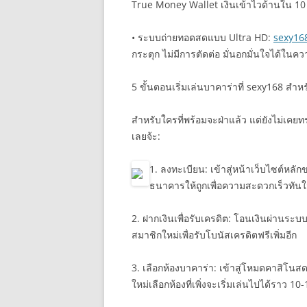
True Money Wallet เงินเข้าไวด้านใน 10 
• ระบบถ่ายทอดสดแบบ Ultra HD:
sexy16
กระตุก ไม่มีการตัดต่อ มั่นอกมั่นใจได้ใ
5 ขั้นตอนเริ่มเล่นบาคาร่าที่ sexy168 สำห
สำหรับใครที่พร้อมจะฝ่าแล้ว แต่ยังไม่เคย
เลยจ้ะ:
1. ลงทะเบียน: เข้าสู่หน้าเว็บไซต์หลัก
ธนาคารให้ถูกเพื่อความสะดวกเร็วทันใ
2. ฝากเงินเพื่อรับเครดิต: โอนเงินผ่านระ
สมาชิกใหม่เพื่อรับโบนัสเครดิตฟรีเพิ่มอีก
3. เลือกห้องบาคาร่า: เข้าสู่โหมดคาสิโนสด 
ใหม่เลือกห้องที่เพิ่งจะเริ่มเล่นไปได้ราว 