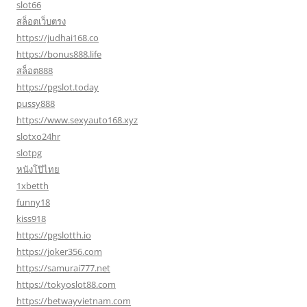
slot66
สล็อตเว็บตรง
https://judhai168.co
https://bonus888.life
สล็อต888
https://pgslot.today
pussy888
https://www.sexyauto168.xyz
slotxo24hr
slotpg
หนังโป๊ไทย
1xbetth
funny18
kiss918
https://pgslotth.io
https://joker356.com
https://samurai777.net
https://tokyoslot88.com
https://betwayvietnam.com