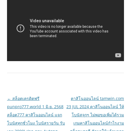
เมนู
←
สล็อตเครดิตฟรี
คาสิโนออนไลน์ tamwin.com
นำทาง
punpro777.world 1 มิ.ย. 2568
23 JUL 2024 คาสิโนออนไลน์ ให้
เรื่อง
สล็อต777 คาสิโนออนไลน์ แจก
โบนัสจุกๆ ไม่พอขอเพิ่มได้รวม
โบนัสทุกชั่วโมง โบนัสรายวัน รับ
เกมคาสิโนออนไลน์กำไรงาม