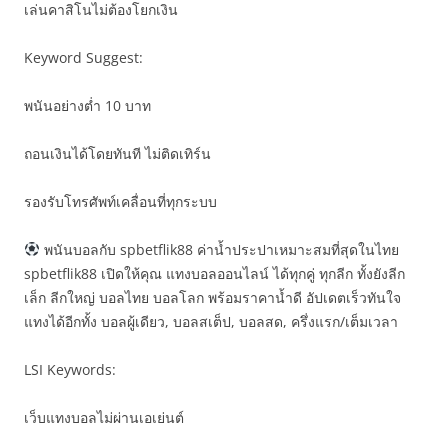
เล่นคาสิโนไม่ต้องโยกเงิน
Keyword Suggest:
พนันอย่างต่ำ 10 บาท
ถอนเงินได้โดยทันที ไม่ติดเทิร์น
รองรับโทรศัพท์เคลื่อนที่ทุกระบบ
พนันบอลกับ spbetflik88 ค่าน้ำประปาเหมาะสมที่สุดในไทย
spbetflik88 เปิดให้คุณ แทงบอลออนไลน์ ได้ทุกคู่ ทุกลีก ทั้งยังลีก
เล็ก ลีกใหญ่ บอลไทย บอลโลก พร้อมราคาน้ำดี อัปเดตเร็วทันใจ
แทงได้อีกทั้ง บอลผู้เดียว, บอลสเต็ป, บอลสด, ครึ่งแรก/เต็มเวลา
LSI Keywords:
เว็บแทงบอลไม่ผ่านเอเย่นต์