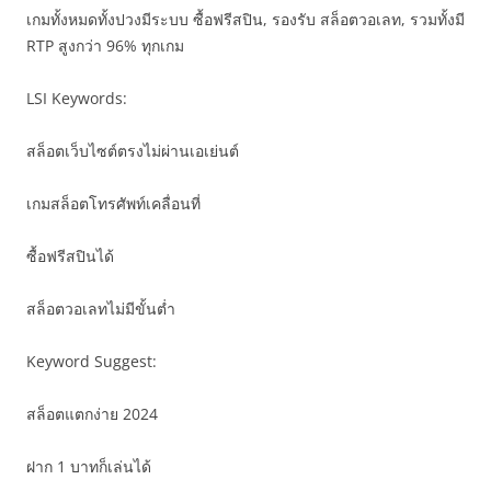
เกมทั้งหมดทั้งปวงมีระบบ ซื้อฟรีสปิน, รองรับ สล็อตวอเลท, รวมทั้งมี
RTP สูงกว่า 96% ทุกเกม
LSI Keywords:
สล็อตเว็บไซต์ตรงไม่ผ่านเอเย่นต์
เกมสล็อตโทรศัพท์เคลื่อนที่
ซื้อฟรีสปินได้
สล็อตวอเลทไม่มีขั้นต่ำ
Keyword Suggest:
สล็อตแตกง่าย 2024
ฝาก 1 บาทก็เล่นได้