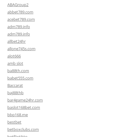
ABAGroup2
abbet789.com
acebet789.com
adm789.info
adm789.info
allbet24hr
allone745s.com
alot666
amb slot
ba88th.com
babet555.com
Baccarat
baj88thb
bar4game24hr.com
baslot168bet.com
bbp168.me
bestbet
betboxclubs.com
betflixtikto