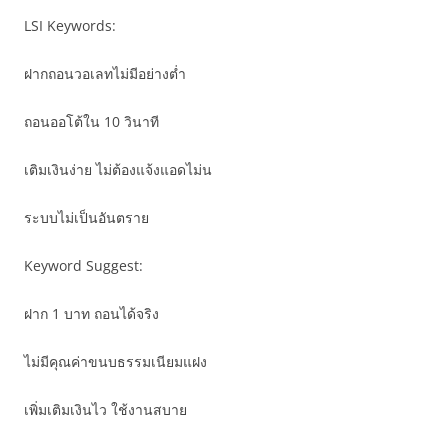
LSI Keywords:
ฝากถอนวอเลทไม่มีอย่างต่ำ
ถอนออโต้ใน 10 วินาที
เติมเงินง่าย ไม่ต้องแจ้งแอดไม่น
ระบบไม่เป็นอันตราย
Keyword Suggest:
ฝาก 1 บาท ถอนได้จริง
ไม่มีคุณค่าขนบธรรมเนียมแฝง
เพิ่มเติมเงินไว ใช้งานสบาย