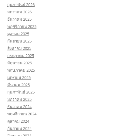
กุมภาพันธ์ 2026
มกราคม 2026
ธันวาคม 2025
พฤศจิกายน 2025
ตุลาคม 2025
กันยายน 2025
สิงหาคม 2025
กรกฎาคม 2025
มิถุนายน 2025
พฤษภาคม 2025
เมษายน 2025
มีนาคม 2025
กุมภาพันธ์ 2025
มกราคม 2025
ธันวาคม 2024
พฤศจิกายน 2024
ตุลาคม 2024
กันยายน 2024
สิงหาคม 2024