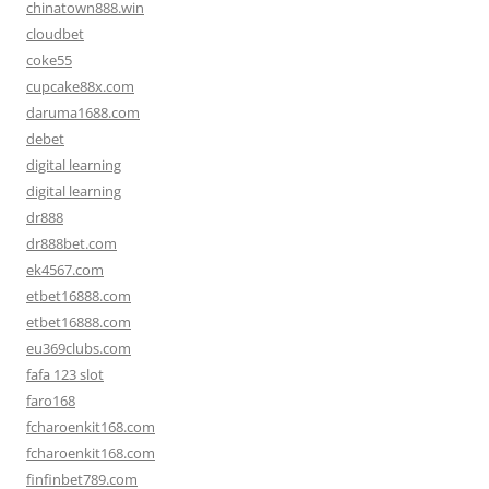
chinatown888.win
cloudbet
coke55
cupcake88x.com
daruma1688.com
debet
digital learning
digital learning
dr888
dr888bet.com
ek4567.com
etbet16888.com
etbet16888.com
eu369clubs.com
fafa 123 slot
faro168
fcharoenkit168.com
fcharoenkit168.com
finfinbet789.com