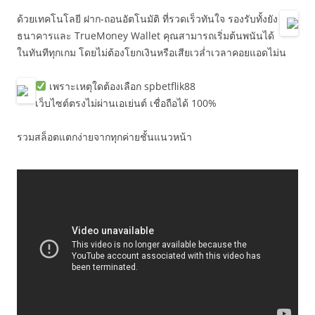
ด้วยเทคโนโลยี ฝาก-ถอนอัตโนมัติ ที่รวดเร็วทันใจ รองรับทั้งยัง
ธนาคารและ TrueMoney Wallet คุณสามารถเริ่มต้นพนันได้
ในทันทีทุกเกม โดยไม่ต้องโยกเงินหรือเสียเวล่ำเวลาคอยแอดไม่น
เพราะเหตุใดต้องเลือก spbetflik88
เว็บไซต์ตรงไม่ผ่านเอเย่นต์ เชื่อถือได้ 100%
รวมสล็อตแตกง่ายจากทุกค่ายชั้นแนวหน้า