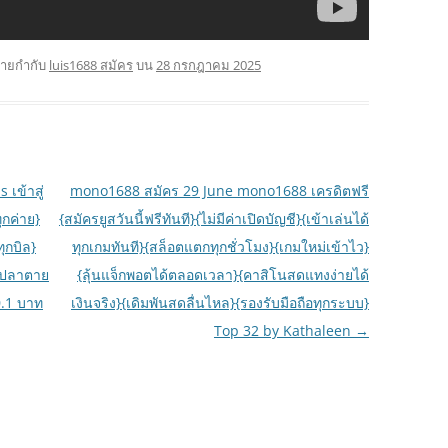
้ายกำกับ
luis1688 สมัคร
บน
28 กรกฎาคม 2025
เข้าสู่
mono1688 สมัคร 29 June mono1688 เครดิตฟรี
ุกค่าย}
{สมัครยูสวันนี้ฟรีทันที}{ไม่มีค่าเปิดบัญชี}{เข้าเล่นได้
ุกบิล}
ทุกเกมทันที}{สล็อตแตกทุกชั่วโมง}{เกมใหม่เข้าไว}
ลาปลาตาย
{ลุ้นแจ็กพอตได้ตลอดเวลา}{คาสิโนสดแทงง่ายได้
0.1 บาท
เงินจริง}{เดิมพันสดลื่นไหล}{รองรับมือถือทุกระบบ}
Top 32 by Kathaleen
→