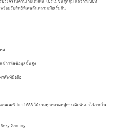
รบวงจรในด้านเกมเดิมพัน โปรโมชั่นสุดคุ้ม แล้วก็ระบบที่
 พร้อมรับสิทธิพิเศษล้นหลามเมื่อเริ่มต้น
หม่
ข้ารหัสข้อมูลขั้นสูง
รศัพท์มือถือ
อลอตเตอรี่ luis1688 ได้รวมทุกหมวดหมู่การเดิมพันมาไว้ภายใน
A, Sexy Gaming