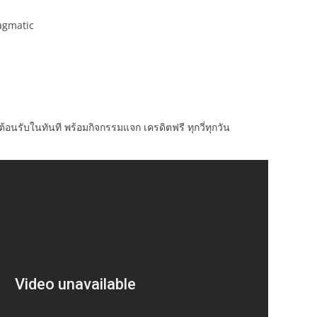
agmatic
้อนรับในทันที พร้อมกิจกรรมแจก เครดิตฟรี ทุกวี่ทุกวัน