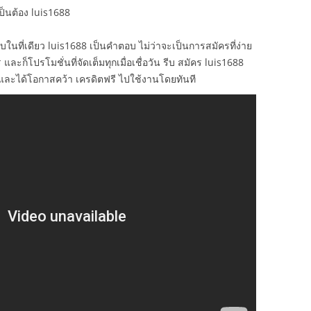
็นต้อง luis1688
ในที่เดียว luis1688 เป็นคำตอบ ไม่ว่าจะเป็นการสมัครที่ง่าย
ละก็โปรโมชั่นที่จัดเต็มทุกเมื่อเชื่อวัน รีบ สมัคร luis1688
ผก และได้โอกาสคว้า เครดิตฟรี ไปใช้งานโดยทันที