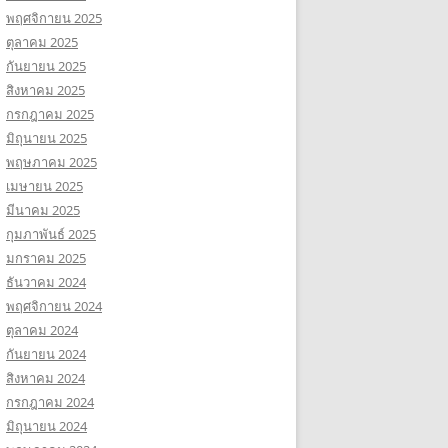
พฤศจิกายน 2025
ตุลาคม 2025
กันยายน 2025
สิงหาคม 2025
กรกฎาคม 2025
มิถุนายน 2025
พฤษภาคม 2025
เมษายน 2025
มีนาคม 2025
กุมภาพันธ์ 2025
มกราคม 2025
ธันวาคม 2024
พฤศจิกายน 2024
ตุลาคม 2024
กันยายน 2024
สิงหาคม 2024
กรกฎาคม 2024
มิถุนายน 2024