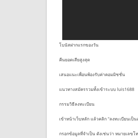
โบนัสฝากแรกของวัน
คืนยอดเสียสูงสุด
เสนอแนะเพื่อนพ้องรับค่าคอมมิชชั่น
แนวทางสมัครรวมทั้งเข้าระบบ luis1688
กรรมวิธีลงทะเบียน
เข้าหน้าเว็บหลัก แล้วคลิก “ลงทะเบียนเป็
กรอกข้อมูลที่จำเป็น ดังเช่นว่า หมายเลขโ