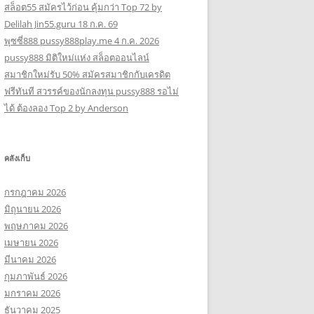
สล็อต55 สมัครไว้ก่อน คุ้มกว่า Top 72 by
Delilah Jin55.guru 18 ก.ค. 69
พุซซี่888 pussy888play.me 4 ก.ค. 2026
pussy888 มิติใหม่แห่ง สล็อตออนไลน์
สมาชิกใหม่รับ 50% สมัครสมาชิกกับเครดิต
ฟรีทันที สวรรค์ของนักลงทุน pussy888 รอไม่
ได้ ต้องลอง Top 2 by Anderson
คลังเก็บ
กรกฎาคม 2026
มิถุนายน 2026
พฤษภาคม 2026
เมษายน 2026
มีนาคม 2026
กุมภาพันธ์ 2026
มกราคม 2026
ธันวาคม 2025