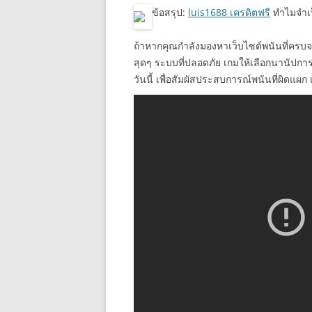
ข้อสรุป:
luis1688 เครดิตฟรี
ทำไมจำเป
ถ้าหากคุณกำลังมองหาเว็บไซต์พนันที่ครบจบ
สุดๆ ระบบที่ปลอดภัย เกมให้เลือกนานัปการ แ
วันนี้ เพื่อสัมผัสประสบการณ์พนันที่ผิดแ