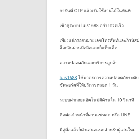
การันตี OTP แล้วเริ่มใช้งานได้ในทันที
เข้าสู่ระบบ luis1688 อย่างรวดเร็ว
เพียงแต่กรอกหมายเลขโทรศัพท์และก็รหัสผ่
ล็อกอินผ่านมือถือและก็แท็บเล็ต
ความปลอดภัยและบริการลูกค้า
luis1688
ใช้มาตรการความปลอดภัยระดับเดี
ซัพพอร์ตที่ให้บริการตลอด 1 วัน
ระบบฝากถอนอัตโนมัติด้านใน 10 วินาที
ติดต่อเจ้าหน้าที่ผ่านแชทสด หรือ LINE
มีคู่มือแล้วก็คำเสนอแนะสำหรับผู้เล่นใหม่