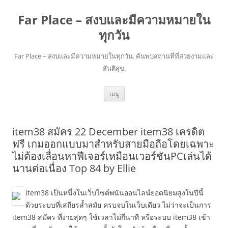
Far Place – สงบและมีความหมายใน
ทุกวัน
Far Place – สงบและมีความหมายในทุกวัน. ค้นพบสถานที่ที่สวยงามและ
สันติสุข.
ข้าม
เมนู
ไป
ยัง
เนื้อหา
item38 สมัคร 22 December item38 เครดิต
ฟรี เกมออกแบบมาสำหรับสายมือถือโดยเฉพาะ
ไม่ต้องเลื่อนหาฟีเจอร์เหมือนเวอร์ชันPCเล่นได้
นานต่อเนื่อง Top 84 by Ellie
item38 เป็นหนึ่งในเว็บไซต์พนันออนไลน์ยอดนิยมสูงในปีนี้
ด้วยระบบที่เสถียรล้ำสมัย ครบจบในเว็บเดียว ไม่ว่าจะเป็นการ
item38 สมัคร ที่ง่ายสุดๆ ใช้เวลาไม่กี่นาที หรือระบบ item38 เข้า