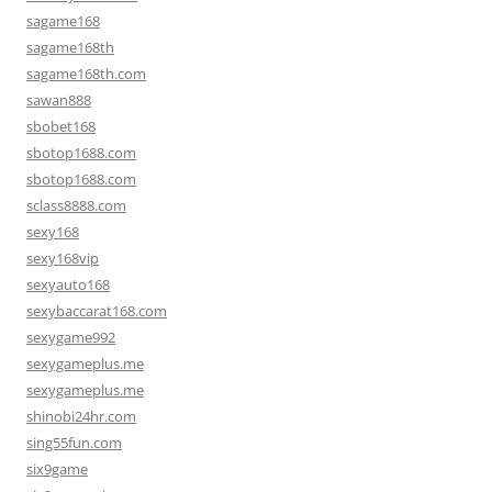
sagame168
sagame168th
sagame168th.com
sawan888
sbobet168
sbotop1688.com
sbotop1688.com
sclass8888.com
sexy168
sexy168vip
sexyauto168
sexybaccarat168.com
sexygame992
sexygameplus.me
sexygameplus.me
shinobi24hr.com
sing55fun.com
six9game