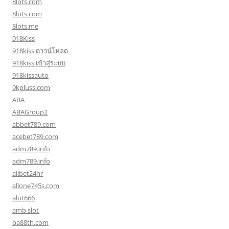
8lots.com
8lots.com
8lots.me
918Kiss
918kiss ดาวน์โหลด
918kiss เข้าสู่ระบบ
918kissauto
9kpluss.com
ABA
ABAGroup2
abbet789.com
acebet789.com
adm789.info
adm789.info
allbet24hr
allone745s.com
alot666
amb slot
ba88th.com