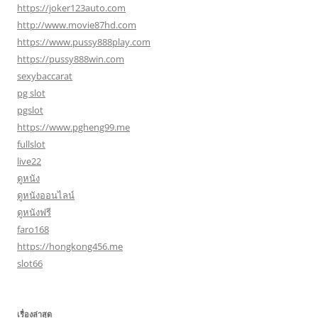
https://joker123auto.com
http://www.movie87hd.com
https://www.pussy888play.com
https://pussy888win.com
sexybaccarat
pg slot
pgslot
https://www.pgheng99.me
fullslot
live22
ดูหนัง
ดูหนังออนไลน์
ดูหนังฟรี
faro168
https://hongkong456.me
slot66
เรื่องล่าสุด