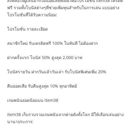
สิ่งที่ล่อใจผู้เล่นมากไม่น้อยเลยทีเดียวคือโปรโมชั่น item38 เครดิต
ฟรี รวมทั้งโบนัสต่างๆที่ช่วยเพิ่มทุนสำหรับในการเล่น แบบอย่าง
โปรโมชั่นที่ได้รับความนิยม:
โปรโมชั่น รายละเอียด
สมาชิกใหม่ รับเครดิตฟรี 100% ในทันที ไม่ต้องฝาก
ฝากครั้งแรก โบนัส 50% สูงสุด 2,000 บาท
โบนัสรายวัน ฝากวันแล้ววันเล่า รับโบนัสพิเศษเพิ่ม 20%
คืนยอดเสีย รับคืนสูงสุด 10% ทุกอาทิตย์
เกมพนันยอดนิยมบน item38
item38 เก็บรวบรวมเกมพนันจากค่ายดังทั้งโลก มีให้เลือกเล่นอย่าง
นานาประการ: