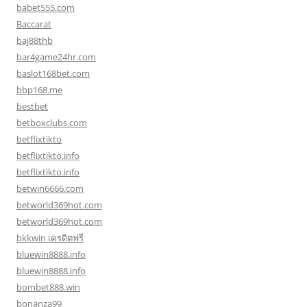
babet555.com
Baccarat
baj88thb
bar4game24hr.com
baslot168bet.com
bbp168.me
bestbet
betboxclubs.com
betflixtikto
betflixtikto.info
betflixtikto.info
betwin6666.com
betworld369hot.com
betworld369hot.com
bkkwin เครดิตฟรี
bluewin8888.info
bluewin8888.info
bombet888.win
bonanza99