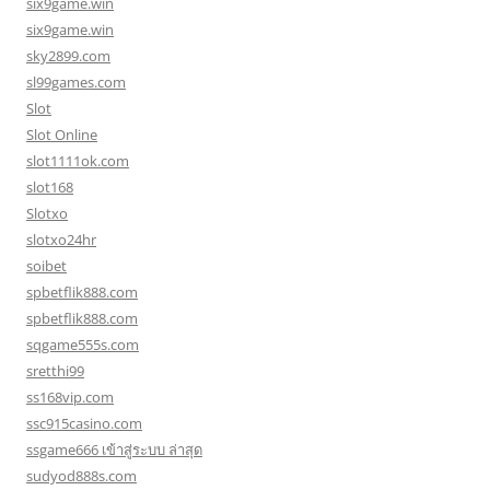
six9game.win
six9game.win
sky2899.com
sl99games.com
Slot
Slot Online
slot1111ok.com
slot168
Slotxo
slotxo24hr
soibet
spbetflik888.com
spbetflik888.com
sqgame555s.com
sretthi99
ss168vip.com
ssc915casino.com
ssgame666 เข้าสู่ระบบ ล่าสุด
sudyod888s.com