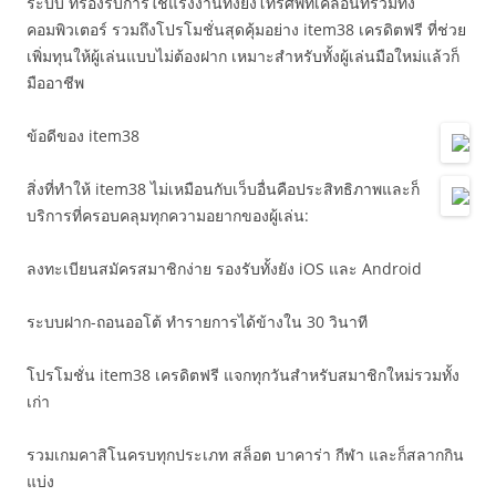
ระบบ ที่รองรับการใช้แรงงานทั้งยังโทรศัพท์เคลื่อนที่รวมทั้ง
คอมพิวเตอร์ รวมถึงโปรโมชั่นสุดคุ้มอย่าง item38 เครดิตฟรี ที่ช่วย
เพิ่มทุนให้ผู้เล่นแบบไม่ต้องฝาก เหมาะสำหรับทั้งผู้เล่นมือใหม่แล้วก็
มืออาชีพ
ข้อดีของ item38
สิ่งที่ทำให้ item38 ไม่เหมือนกับเว็บอื่นคือประสิทธิภาพและก็
บริการที่ครอบคลุมทุกความอยากของผู้เล่น:
ลงทะเบียนสมัครสมาชิกง่าย รองรับทั้งยัง iOS และ Android
ระบบฝาก-ถอนออโต้ ทำรายการได้ข้างใน 30 วินาที
โปรโมชั่น item38 เครดิตฟรี แจกทุกวันสำหรับสมาชิกใหม่รวมทั้ง
เก่า
รวมเกมคาสิโนครบทุกประเภท สล็อต บาคาร่า กีฬา และก็สลากกิน
แบ่ง