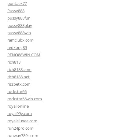
puntaek77
Pussy888
pussy888fun
pussy888play
pussy888win
ramclubx.com
redkong89
RENO88WIN.COM
rich818
rich8188.com
rich8188.net
rizzbetx.com
rockstar66
rockstar66win.com
royal online
royal99y.com
royaleluxee.com
run24pro.com
runway789s.com