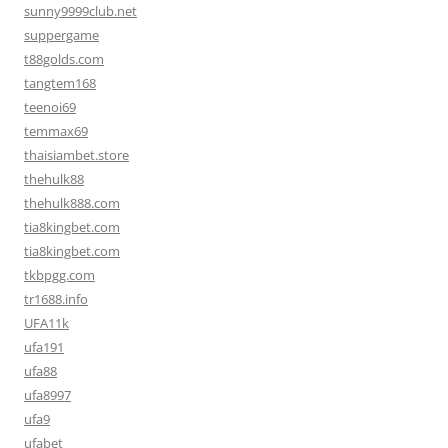
sunny9999club.net
suppergame
t88golds.com
tangtem168
teenoi69
temmax69
thaisiambet.store
thehulk88
thehulk888.com
tia8kingbet.com
tia8kingbet.com
tkbpgg.com
tr1688.info
UFA11k
ufa191
ufa88
ufa8997
ufa9
ufabet