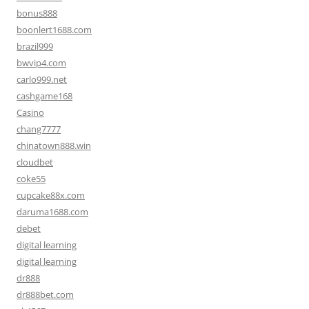
bonus888
boonlert1688.com
brazil999
bwvip4.com
carlo999.net
cashgame168
Casino
chang7777
chinatown888.win
cloudbet
coke55
cupcake88x.com
daruma1688.com
debet
digital learning
digital learning
dr888
dr888bet.com