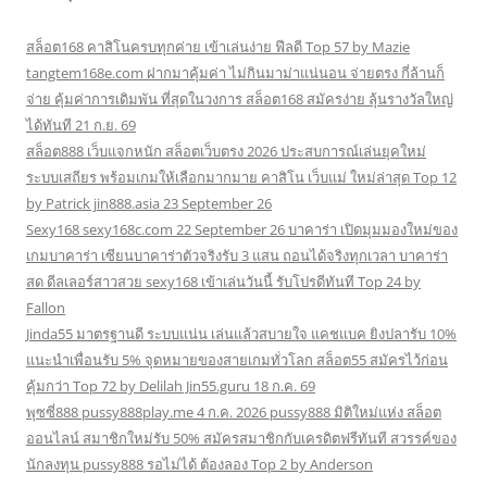
สล็อต168 คาสิโนครบทุกค่าย เข้าเล่นง่าย ฟีลดี Top 57 by Mazie
tangtem168e.com ฝากมาคุ้มค่า ไม่กินมาม่าแน่นอน จ่ายตรง กี่ล้านก็
จ่าย คุ้มค่าการเดิมพัน ที่สุดในวงการ สล็อต168 สมัครง่าย ลุ้นรางวัลใหญ่
ได้ทันที 21 ก.ย. 69
สล็อต888 เว็บแจกหนัก สล็อตเว็บตรง 2026 ประสบการณ์เล่นยุคใหม่
ระบบเสถียร พร้อมเกมให้เลือกมากมาย คาสิโน เว็บแม่ ใหม่ล่าสุด Top 12
by Patrick jin888.asia 23 September 26
Sexy168 sexy168c.com 22 September 26 บาคาร่า เปิดมุมมองใหม่ของ
เกมบาคาร่า เซียนบาคาร่าตัวจริงรับ 3 แสน ถอนได้จริงทุกเวลา บาคาร่า
สด ดีลเลอร์สาวสวย sexy168 เข้าเล่นวันนี้ รับโปรดีทันที Top 24 by
Fallon
Jinda55 มาตรฐานดี ระบบแน่น เล่นแล้วสบายใจ แคชแบค ยิงปลารับ 10%
แนะนำเพื่อนรับ 5% จุดหมายของสายเกมทั่วโลก สล็อต55 สมัครไว้ก่อน
คุ้มกว่า Top 72 by Delilah Jin55.guru 18 ก.ค. 69
พุซซี่888 pussy888play.me 4 ก.ค. 2026 pussy888 มิติใหม่แห่ง สล็อต
ออนไลน์ สมาชิกใหม่รับ 50% สมัครสมาชิกกับเครดิตฟรีทันที สวรรค์ของ
นักลงทุน pussy888 รอไม่ได้ ต้องลอง Top 2 by Anderson