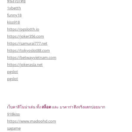
หนังโป๊ไทย
1xbetth
funny18
kiss918
https://pgslotth.io
https://joker356.com
https://samurai777.net
https://tokyoslot88.com
https://betwayvietnam.com
https://jokerasia.net
pgslot
pgslot
เว็บคาสิโนน่าเล่น ทั้ง
สล็อต
และ
บาคาร่า
ตึงจริงแตกบ่อยมาก
918kiss
https://www.madoohd.com
sagame