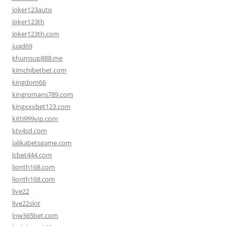
joker123auto
joker123th
Joker123th.com
juad69
khumsup888.me
kimchibetbet.com
kingdom66
kingromans789.com
kingxxxbet123.com
kitti999vip.com
ktv4sd.com
lalikabetsgame.com
lcbet444.com
lionth168.com
lionth168.com
live22
live22slot
lnw365bet.com