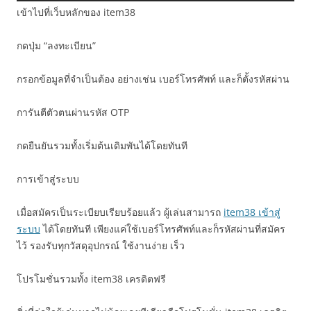
เข้าไปที่เว็บหลักของ item38
กดปุ่ม “ลงทะเบียน”
กรอกข้อมูลที่จำเป็นต้อง อย่างเช่น เบอร์โทรศัพท์ และก็ตั้งรหัสผ่าน
การันตีตัวตนผ่านรหัส OTP
กดยืนยันรวมทั้งเริ่มต้นเดิมพันได้โดยทันที
การเข้าสู่ระบบ
เมื่อสมัครเป็นระเบียบเรียบร้อยแล้ว ผู้เล่นสามารถ
item38 เข้าสู่
ระบบ
ได้โดยทันที เพียงแค่ใช้เบอร์โทรศัพท์และก็รหัสผ่านที่สมัคร
ไว้ รองรับทุกวัสดุอุปกรณ์ ใช้งานง่าย เร็ว
โปรโมชั่นรวมทั้ง item38 เครดิตฟรี