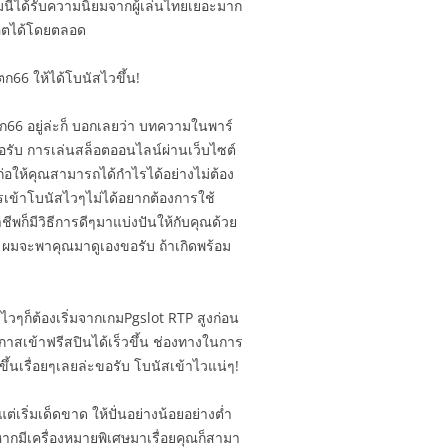
นี้ได้รับความนิยมจากผู้เล่นไทยเยอะมาก
อตได้โดยตลอด
ก66 ให้ได้โบนัสไวขึ้น!
ตก66 อยู่ล่ะก็ บอกเลยว่า บทความในพาร์
รับ การเล่นสล็อตออนไลน์ผ่านเว็บไซต์
ะก่อให้คุณสามารถได้กำไรได้อย่างไม่ต้อง
การเข้าโบนัสไวๆไม่ได้อยากต้องการใช้
พก็มีวิธีการดีๆมาแบ่งปันให้กับคุณด้วย
น ผมจะพาคุณมาดูเองขอรับ ถ้าเกิดพร้อม
สไวๆก็ต้องเริ่มจากเกมPgslot RTP สูงก่อน
กาสเข้าฟรีสปินได้เร็วขึ้น ช่องทางในการ
ขึ้นเรื่อยๆเลยล่ะขอรับ โบนัสเข้าไวแน่ๆ!
แต่เริ่มเด็ดขาด ให้ปั่นอย่างน้อยอย่างต่ำ
ากมีเครื่องหมายพิเศษมาเรื่อยคุณก็สามา