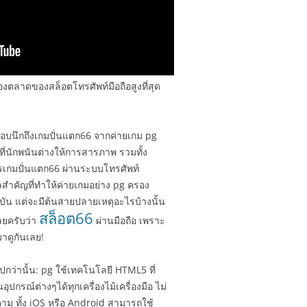
องตลาดของสล็อตโทรศัพท์มือถือสูงที่สุด
อบนึกถึงเกมปั่นแตก66 จากค่ายเกม pg
ดที่นักพนันต่างให้การสารภาพ รวมทั้ง
การเกมปั่นแตก66 ผ่านระบบโทรศัพท์
ุผลสำคัญที่ทำให้ค่ายเกมอย่าง pg ครอง
ุบัน แต่จะมีต้นสายปลายเหตุอะไรบ้างนั้น
สล็อต66
ลยครับว่า
ผ่านมือถือ เพราะ
าดูกันเลย!
ไปกว่านั้น: pg ใช้เทคโนโลยี HTML5 ที่
รณ์ต่างๆได้ทุกเครื่องไม้เครื่องมือ ไม่
ตาม ทั้ง iOS หรือ Android สามารถใช้