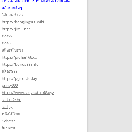
เว็บสล็อตและบาคาร่าของโครตดีเว็บนี้เล่น
แล้วรวยจัดๆ
โจ๊กเกอร์123
https://hengjing168.wiki
https://jin55.net
slot99
slot66
สล็อตเว็บตรง
https://judhai168.co
https://bonus888.life
สล็อต888
https://pgslot.today
pussy888
https://www.sexyauto168.xyz
slotxo24hr
slotpg
หนังโป๊ไทย
1xbetth
funny18