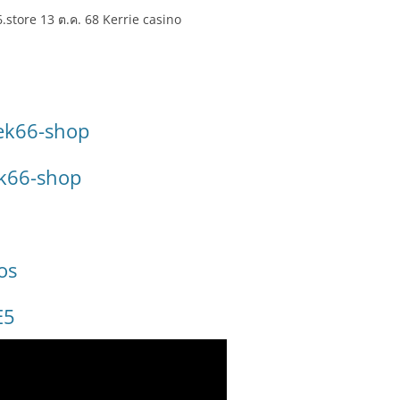
.store 13 ต.ค. 68 Kerrie casino
aek66-shop
ek66-shop
os
E5