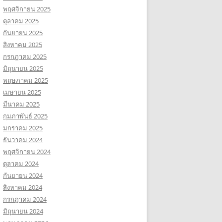
พฤศจิกายน 2025
ตุลาคม 2025
กันยายน 2025
สิงหาคม 2025
กรกฎาคม 2025
มิถุนายน 2025
พฤษภาคม 2025
เมษายน 2025
มีนาคม 2025
กุมภาพันธ์ 2025
มกราคม 2025
ธันวาคม 2024
พฤศจิกายน 2024
ตุลาคม 2024
กันยายน 2024
สิงหาคม 2024
กรกฎาคม 2024
มิถุนายน 2024