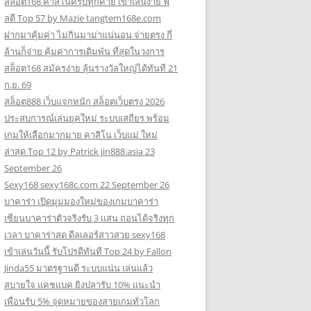
สล็อต168 คาสิโนครบทุกค่าย เข้าเล่นง่าย ฟี
ลดี Top 57 by Mazie tangtem168e.com
ฝากมาคุ้มค่า ไม่กินมาม่าแน่นอน จ่ายตรง กี่
ล้านก็จ่าย คุ้มค่าการเดิมพัน ที่สุดในวงการ
สล็อต168 สมัครง่าย ลุ้นรางวัลใหญ่ได้ทันที 21
ก.ย. 69
สล็อต888 เว็บแจกหนัก สล็อตเว็บตรง 2026
ประสบการณ์เล่นยุคใหม่ ระบบเสถียร พร้อม
เกมให้เลือกมากมาย คาสิโน เว็บแม่ ใหม่
ล่าสุด Top 12 by Patrick jin888.asia 23
September 26
Sexy168 sexy168c.com 22 September 26
บาคาร่า เปิดมุมมองใหม่ของเกมบาคาร่า
เซียนบาคาร่าตัวจริงรับ 3 แสน ถอนได้จริงทุก
เวลา บาคาร่าสด ดีลเลอร์สาวสวย sexy168
เข้าเล่นวันนี้ รับโปรดีทันที Top 24 by Fallon
Jinda55 มาตรฐานดี ระบบแน่น เล่นแล้ว
สบายใจ แคชแบค ยิงปลารับ 10% แนะนำ
เพื่อนรับ 5% จุดหมายของสายเกมทั่วโลก