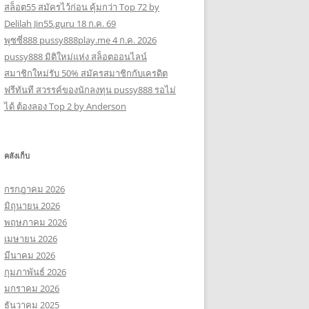
สล็อต55 สมัครไว้ก่อน คุ้มกว่า Top 72 by
Delilah Jin55.guru 18 ก.ค. 69
พุซซี่888 pussy888play.me 4 ก.ค. 2026
pussy888 มิติใหม่แห่ง สล็อตออนไลน์
สมาชิกใหม่รับ 50% สมัครสมาชิกกับเครดิต
ฟรีทันที สวรรค์ของนักลงทุน pussy888 รอไม่
ได้ ต้องลอง Top 2 by Anderson
คลังเก็บ
กรกฎาคม 2026
มิถุนายน 2026
พฤษภาคม 2026
เมษายน 2026
มีนาคม 2026
กุมภาพันธ์ 2026
มกราคม 2026
ธันวาคม 2025