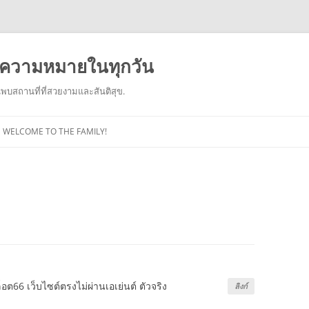
ีความหมายในทุกวัน
พบสถานที่ที่สวยงามและสันติสุข.
ข้าม
ไป
WELCOME TO THE FAMILY!
ยัง
เนื้อหา
อต66 เว็บไซต์ตรงไม่ผ่านเอเย่นต์ ตัวจริง
ลิงก์