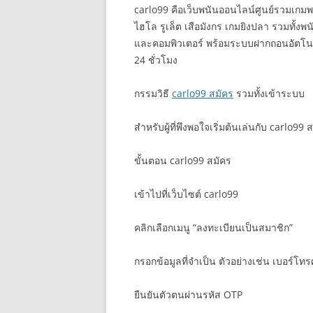
carlo99 คือเว็บพนันออนไลน์ศูนย์รวมเกม
ไฮโล รูเล็ต เสือมังกร เกมยิงปลา รวมทั้งพน
และคอมพิวเตอร์ พร้อมระบบฝากถอนอัตโนมัติ
24 ชั่วโมง
กรรมวิธี
carlo99 สมัคร
รวมทั้งเข้าระบบ
สำหรับผู้ที่พึงพอใจเริ่มต้นเล่นกับ carlo
ขั้นตอน carlo99 สมัคร
เข้าไปที่เว็บไซต์ carlo99
คลิกเลือกเมนู “ลงทะเบียนเป็นสมาชิก”
กรอกข้อมูลที่จำเป็น ตัวอย่างเช่น เบอร์โท
ยืนยันตัวตนผ่านรหัส OTP