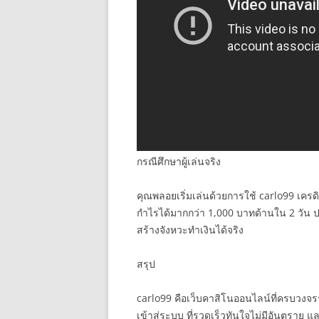
กรณีศึกษาผู้เล่นจริง
คุณพลอยเริ่มเล่นด้วยการใช้ carlo99 เค
กำไรได้มากกว่า 1,000 บาทด้านใน 2 วัน 
สร้างจังหวะทำเงินได้จริง
สรุป
carlo99 คือเว็บคาสิโนออนไลน์ที่ครบวงจรร
เข้าสู่ระบบ ที่รวดเร็วทันใจไม่มีอันตราย แ