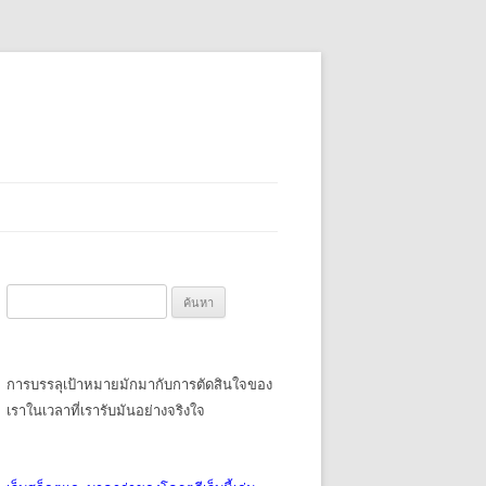
ค้นหา
สำหรับ:
การบรรลุเป้าหมายมักมากับการตัดสินใจของ
เราในเวลาที่เรารับมันอย่างจริงใจ