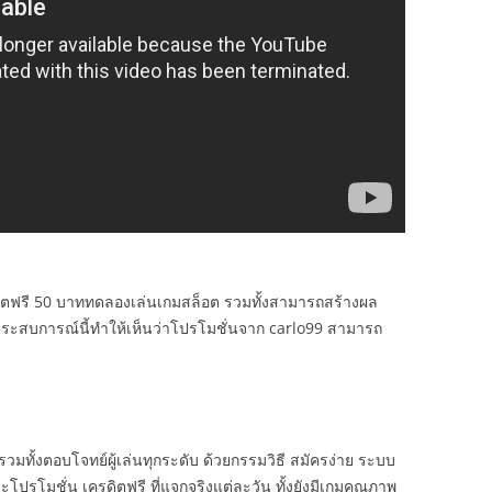
รดิตฟรี 50 บาททดลองเล่นเกมสล็อต รวมทั้งสามารถสร้างผล
ประสบการณ์นี้ทำให้เห็นว่าโปรโมชั่นจาก carlo99 สามารถ
วมทั้งตอบโจทย์ผู้เล่นทุกระดับ ด้วยกรรมวิธี สมัครง่าย ระบบ
ละโปรโมชั่น เครดิตฟรี ที่แจกจริงแต่ละวัน ทั้งยังมีเกมคุณภาพ