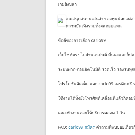
เกมยิงปลา
เกมสนุกสนานเล่นง่าย ลงทุนน้อยแต่สามา
ความบันเทิงรวมทั้งผลตอบแทน
ข้อดีของการเลือก carlo99
เว็บไซต์ตรง ไม่ผ่านเอเย่นต์ มั่นคงและก็ป
ระบบฝาก-ถอนอัตโนมัติ รวดเร็ว รองรับทุ
โปรโมชั่นจัดเต็ม แจก carlo99 เครดิตฟรี ทุก
ใช้งานได้ทั้งยังโทรศัพท์เคลื่อนที่แล้วก็คอม
คณะทำงานคอยให้บริการตลอด 1 วัน
FAQ:
carlo99 สมัคร
คำถามที่พบบ่อยเกี่ยว