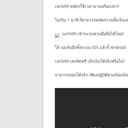
carlo99 สมัครใช้เวลานานหรือเปล่า?
ไม่เกิน 1 นาที ก็สามารถสมัครรวมทั้งเริ่มเล
carlo99 เข้าระบบผ่านมือถือได้ไหม?
ได้ รองรับอีกทั้งระบบ iOS แล้วก็ Android
carlo99 เครดิตฟรี เบิกเงินได้จริงหรือไม่?
สามารถถอนได้จริง เพียงปฏิบัติตามข้อแม้