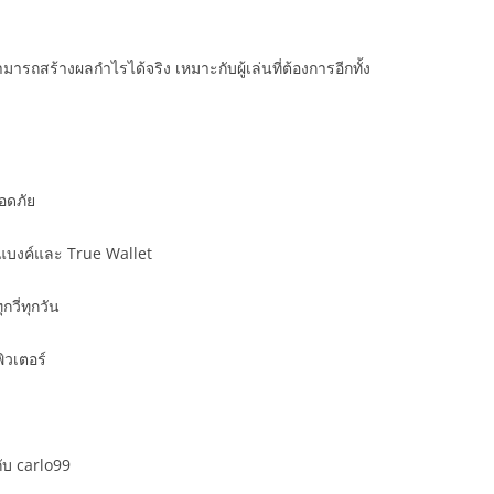
รถสร้างผลกำไรได้จริง เหมาะกับผู้เล่นที่ต้องการอีกทั้ง
ลอดภัย
กแบงค์และ True Wallet
วี่ทุกวัน
พิวเตอร์
กับ carlo99