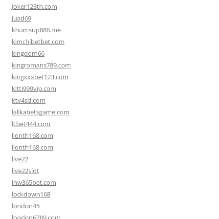
Joker123th.com
juad69
khumsup888.me
kimchibetbet.com
kingdom66
kingromans789.com
kingxxxbet123.com
kitti999vip.com
ktv4sd.com
lalikabetsgame.com
lcbet444.com
lionth168.com
lionth168.com
live22
live22slot
lnw365bet.com
lockdown168
london45
london6789.com