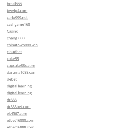
brazil999
bwvip4.com
carlo999.net
cashgame168
Casino
chang7777
chinatown888.win
cloudbet
coke55
cupcake88x.com
daruma1688.com
debet
digital learning
digital learning
dr888
dr888bet.com
ek4567.com
etbet16888.com
etbet16888.com