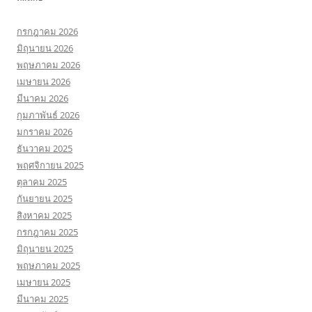
กรกฎาคม 2026
มิถุนายน 2026
พฤษภาคม 2026
เมษายน 2026
มีนาคม 2026
กุมภาพันธ์ 2026
มกราคม 2026
ธันวาคม 2025
พฤศจิกายน 2025
ตุลาคม 2025
กันยายน 2025
สิงหาคม 2025
กรกฎาคม 2025
มิถุนายน 2025
พฤษภาคม 2025
เมษายน 2025
มีนาคม 2025