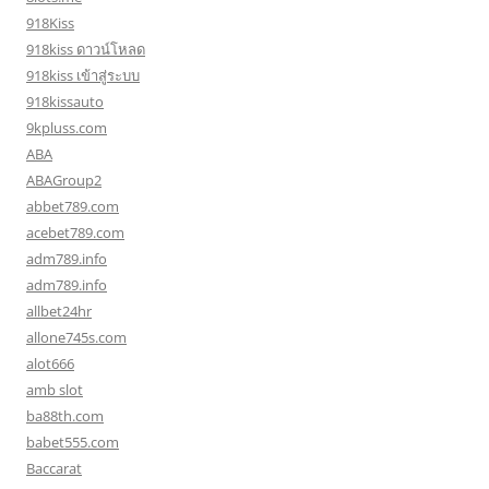
918Kiss
918kiss ดาวน์โหลด
918kiss เข้าสู่ระบบ
918kissauto
9kpluss.com
ABA
ABAGroup2
abbet789.com
acebet789.com
adm789.info
adm789.info
allbet24hr
allone745s.com
alot666
amb slot
ba88th.com
babet555.com
Baccarat