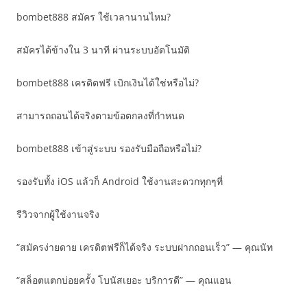
bombet888 สมัคร ใช้เวลานานไหม?
สมัครได้ข้างใน 3 นาที ผ่านระบบอัตโนมัติ
bombet888 เครดิตฟรี เบิกเงินได้ใช่หรือไม่?
สามารถถอนได้จริงตามข้อตกลงที่กำหนด
bombet888 เข้าสู่ระบบ รองรับมือถือหรือไม่?
รองรับทั้ง iOS แล้วก็ Android ใช้งานสะดวกทุกๆที่
รีวิวจากผู้ใช้งานจริง
“สมัครง่ายดาย เครดิตฟรีก็ได้จริง ระบบฝากถอนเร็ว” — คุณนัท
“สล็อตแตกบ่อยครั้ง โบนัสเยอะ บริการดี” — คุณแอน