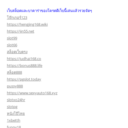
เว็บสล็อตและบาคาร่าของโครตดีเว็บนี้เล่นแล้วรวยจัดๆ
โจ๊กเกอร์123
https://hengjing168.wiki
https://jin55.net
slot99
slot66
สล็อตเว็บตรง
https://judhai168.co
https://bonus888.life
สล็อต888
https://pgslot.today
pussy888
https://www.sexyauto168.xyz
slotxo24hr
slotpg
หนังโป๊ไทย
1xbetth
funny18