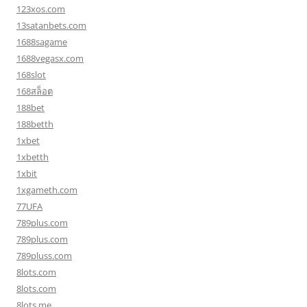
123xos.com
13satanbets.com
1688sagame
1688vegasx.com
168slot
168สล็อต
188bet
188betth
1xbet
1xbetth
1xbit
1xgameth.com
77UFA
789plus.com
789plus.com
789pluss.com
8lots.com
8lots.com
8lots.me