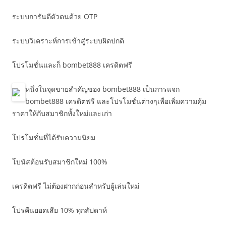
ระบบการันตีตัวตนด้วย OTP
ระบบวิเคราะห์การเข้าสู่ระบบผิดปกติ
โปรโมชั่นและก็ bombet888 เครดิตฟรี
หนึ่งในจุดขายสำคัญของ bombet888 เป็นการแจก
bombet888 เครดิตฟรี และโปรโมชั่นต่างๆเพื่อเพิ่มความคุ้ม
ราคาให้กับสมาชิกทั้งใหม่และเก่า
โปรโมชั่นที่ได้รับความนิยม
โบนัสต้อนรับสมาชิกใหม่ 100%
เครดิตฟรี ไม่ต้องฝากก่อนสำหรับผู้เล่นใหม่
โปรคืนยอดเสีย 10% ทุกสัปดาห์