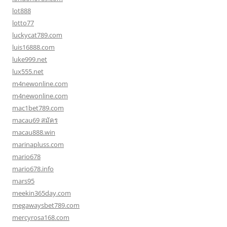
lot888
lotto77
luckycat789.com
luis16888.com
luke999.net
lux555.net
m4newonline.com
m4newonline.com
mac1bet789.com
macau69 สมัคร
macau888.win
marinapluss.com
mario678
mario678.info
mars95
meekin365day.com
megawaysbet789.com
mercyrosa168.com