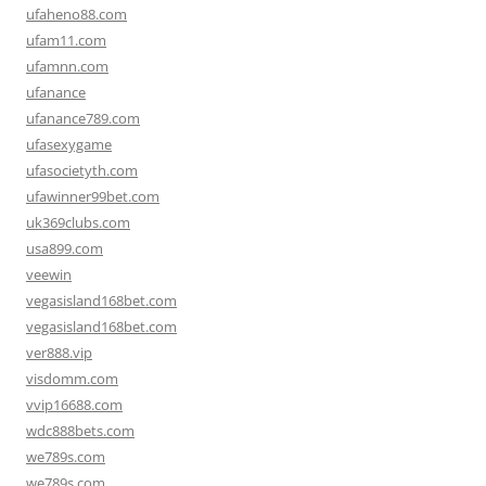
ufaheno88.com
ufam11.com
ufamnn.com
ufanance
ufanance789.com
ufasexygame
ufasocietyth.com
ufawinner99bet.com
uk369clubs.com
usa899.com
veewin
vegasisland168bet.com
vegasisland168bet.com
ver888.vip
visdomm.com
vvip16688.com
wdc888bets.com
we789s.com
we789s.com