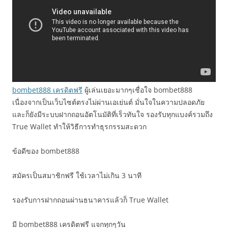
bombet888 เครดิตฟรี
ผู้เล่นเยอะมากๆเชื่อใจ bombet888
เนื่องจากเป็นเว็บไซต์ตรงไม่ผ่านเอเย่นต์ มั่นใจในความปลอดภัย
และก็ยังมีระบบฝากถอนอัตโนมัติที่เร็วทันใจ รองรับทุกแบงค์รวมถึง
True Wallet ทำให้วิธีการทำธุรกรรมสะดวก
ข้อดีของ bombet888
สมัครเป็นสมาชิกฟรี ใช้เวลาไม่เกิน 3 นาที
รองรับการฝากถอนผ่านธนาคารแล้วก็ True Wallet
มี bombet888 เครดิตฟรี แจกทุกๆวัน