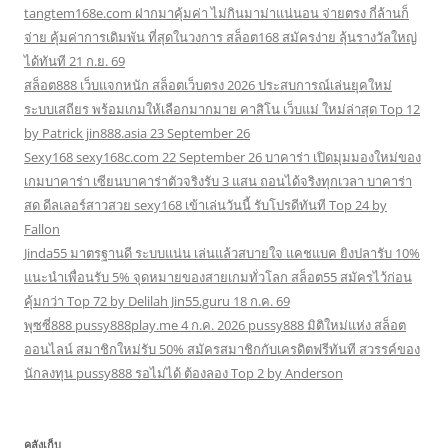
tangtem168e.com ฝากมาคุ้มค่า ไม่กินมาม่าแน่นอน จ่ายตรง กี่ล้านก็
จ่าย คุ้มค่าการเดิมพัน ที่สุดในวงการ สล็อต168 สมัครง่าย ลุ้นรางวัลใหญ่
ได้ทันที 21 ก.ย. 69
สล็อต888 เว็บแจกหนัก สล็อตเว็บตรง 2026 ประสบการณ์เล่นยุคใหม่
ระบบเสถียร พร้อมเกมให้เลือกมากมาย คาสิโน เว็บแม่ ใหม่ล่าสุด Top 12
by Patrick jin888.asia 23 September 26
Sexy168 sexy168c.com 22 September 26 บาคาร่า เปิดมุมมองใหม่ของ
เกมบาคาร่า เซียนบาคาร่าตัวจริงรับ 3 แสน ถอนได้จริงทุกเวลา บาคาร่า
สด ดีลเลอร์สาวสวย sexy168 เข้าเล่นวันนี้ รับโปรดีทันที Top 24 by
Fallon
Jinda55 มาตรฐานดี ระบบแน่น เล่นแล้วสบายใจ แคชแบค ยิงปลารับ 10%
แนะนำเพื่อนรับ 5% จุดหมายของสายเกมทั่วโลก สล็อต55 สมัครไว้ก่อน
คุ้มกว่า Top 72 by Delilah Jin55.guru 18 ก.ค. 69
พุซซี่888 pussy888play.me 4 ก.ค. 2026 pussy888 มิติใหม่แห่ง สล็อต
ออนไลน์ สมาชิกใหม่รับ 50% สมัครสมาชิกกับเครดิตฟรีทันที สวรรค์ของ
นักลงทุน pussy888 รอไม่ได้ ต้องลอง Top 2 by Anderson
คลังเก็บ