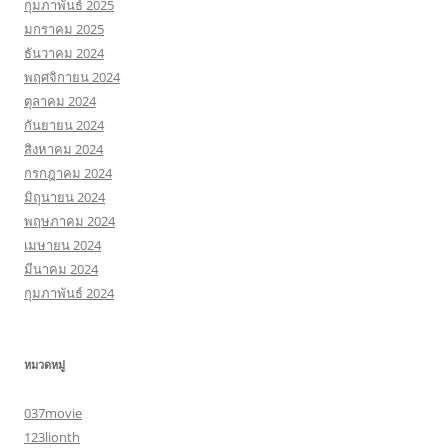
กุมภาพันธ์ 2025
มกราคม 2025
ธันวาคม 2024
พฤศจิกายน 2024
ตุลาคม 2024
กันยายน 2024
สิงหาคม 2024
กรกฎาคม 2024
มิถุนายน 2024
พฤษภาคม 2024
เมษายน 2024
มีนาคม 2024
กุมภาพันธ์ 2024
หมวดหมู่
037movie
123lionth