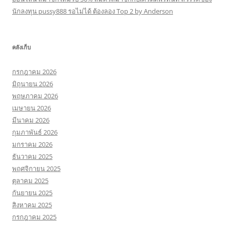
นักลงทุน pussy888 รอไม่ได้ ต้องลอง Top 2 by Anderson
คลังเก็บ
กรกฎาคม 2026
มิถุนายน 2026
พฤษภาคม 2026
เมษายน 2026
มีนาคม 2026
กุมภาพันธ์ 2026
มกราคม 2026
ธันวาคม 2025
พฤศจิกายน 2025
ตุลาคม 2025
กันยายน 2025
สิงหาคม 2025
กรกฎาคม 2025