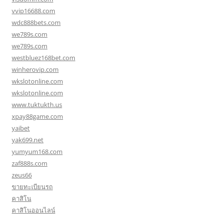
vvip16688.com
wdc888bets.com
we789s.com
we789s.com
westbluez168bet.com
winherovip.com
wkslotonline.com
wkslotonline.com
www.tuktukth.us
xpay88game.com
yaibet
yak699.net
yumyum168.com
zaf888s.com
zeus66
ขายทะเบียนรถ
คาสิโน
คาสิโนออนไลน์