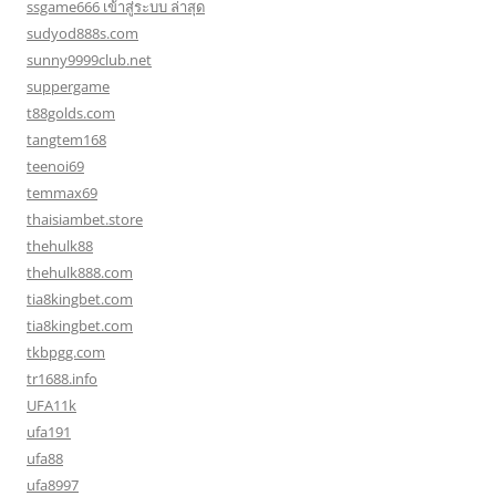
ssgame666 เข้าสู่ระบบ ล่าสุด
sudyod888s.com
sunny9999club.net
suppergame
t88golds.com
tangtem168
teenoi69
temmax69
thaisiambet.store
thehulk88
thehulk888.com
tia8kingbet.com
tia8kingbet.com
tkbpgg.com
tr1688.info
UFA11k
ufa191
ufa88
ufa8997