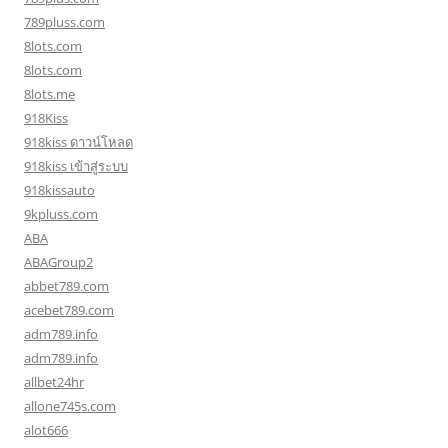
789pluss.com
8lots.com
8lots.com
8lots.me
918Kiss
918kiss ดาวน์โหลด
918kiss เข้าสู่ระบบ
918kissauto
9kpluss.com
ABA
ABAGroup2
abbet789.com
acebet789.com
adm789.info
adm789.info
allbet24hr
allone745s.com
alot666