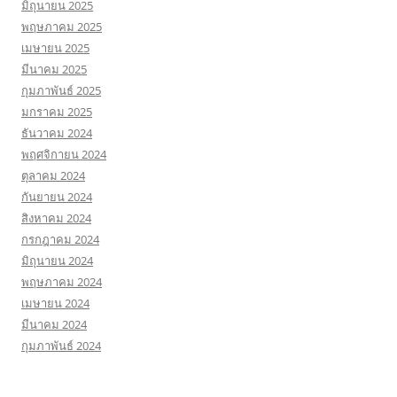
มิถุนายน 2025
พฤษภาคม 2025
เมษายน 2025
มีนาคม 2025
กุมภาพันธ์ 2025
มกราคม 2025
ธันวาคม 2024
พฤศจิกายน 2024
ตุลาคม 2024
กันยายน 2024
สิงหาคม 2024
กรกฎาคม 2024
มิถุนายน 2024
พฤษภาคม 2024
เมษายน 2024
มีนาคม 2024
กุมภาพันธ์ 2024