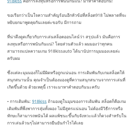
918kiss
คือการลงทุนหรือการพนันกันแน่? มาหาคำตอบกัน!
ขอเรียกว่าเป็นใจความสำคัญร้อนอีกหัวข้อที่สล็อต918 ไม่พลาดที่จะ
หยิบยกมาพูดคุยกันเลยค่ะขอรับ มีการถาม
ที่น่าดึงดูดเกี่ยวกับการเล่นสล็อตออนไลน์ว่า สรุปแล้ว มันคือการ
ลงทุนหรือการพนันกันแน่? โดยส่วนตัวแล้ว ผมมองว่าทุกคน
สามารถแปลความเกม 918kissauto ได้นานัปการมุมมองเลยล่ะ
ครับผม
ซึ่งแต่ละมุมมองก็ไม่มีผิดหรือถูกแน่นอน การเดิมพันกับเกมสล็อตให้
สนุกสนานนั้น คุณจำเป็นต้องมองดูที่ความสนุกสนานจากการเล่นที่
เกิดขึ้นด้วย ด้วยเหตุนี้ เราจะมาหาคำตอบกันนะครับ
• การเดิมพัน:
918kiss
ถ้ามองดูในมุมของการเดิมพัน สล็อตก็คือเกม
เดิมพันที่พึ่งพาการสุ่มทั้งผอง ไม่มีสูตรแน่นอน ไม่ต้องมีวิธีการหรือ
ทักษะก็สามารถพนันได้ ผลแพ้ชนะขึ้นกับจังหวะแล้วก็ดวงสำหรับใน
การเล่นล้วนๆไม่สามารถยืนยันกำไรได้เลย