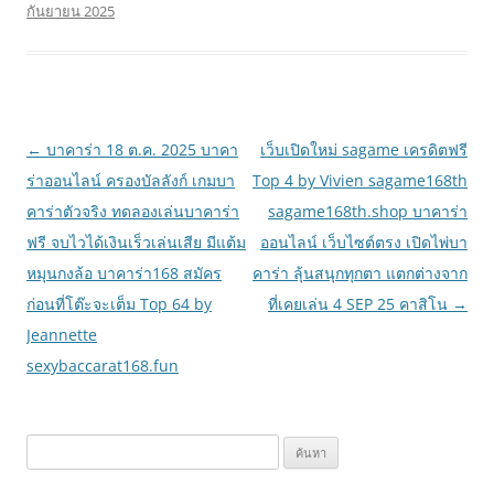
กันยายน 2025
เมนู
←
บาคาร่า 18 ต.ค. 2025 บาคา
เว็บเปิดใหม่ sagame เครดิตฟรี
นำทาง
ร่าออนไลน์ ครองบัลลังก์ เกมบา
Top 4 by Vivien sagame168th
เรื่อง
คาร่าตัวจริง ทดลองเล่นบาคาร่า
sagame168th.shop บาคาร่า
ฟรี จบไวได้เงินเร็วเล่นเสีย มีแต้ม
ออนไลน์ เว็บไซต์ตรง เปิดไพ่บา
หมุนกงล้อ บาคาร่า168 สมัคร
คาร่า ลุ้นสนุกทุกตา แตกต่างจาก
ก่อนที่โต๊ะจะเต็ม Top 64 by
ที่เคยเล่น 4 SEP 25 คาสิโน
→
Jeannette
sexybaccarat168.fun
ค้นหา
สำหรับ: