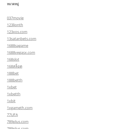
หมวดหมู่
037movie
123lionth
123xos.com
13satanbets.com
1688sagame
1688vegasx.com
168slot
168สล็อต
188bet
188betth
1xbet
1xbetth
1xbit
1xgameth.com
77UFA
789plus.com
789plus.com