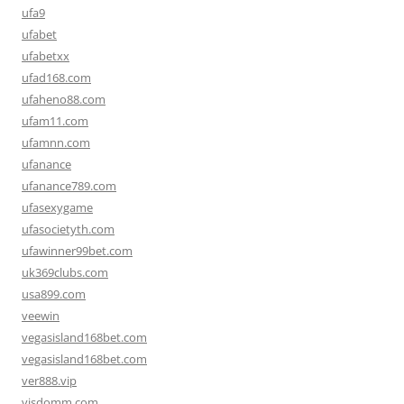
ufa9
ufabet
ufabetxx
ufad168.com
ufaheno88.com
ufam11.com
ufamnn.com
ufanance
ufanance789.com
ufasexygame
ufasocietyth.com
ufawinner99bet.com
uk369clubs.com
usa899.com
veewin
vegasisland168bet.com
vegasisland168bet.com
ver888.vip
visdomm.com