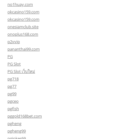
no1huay.com
okcasino159.com
okcasino159.com
onesiamclub.site
onoplus168.com
p2vvip
pananthai99.com
PG
PG Slot
PG Slot เว็บใหม่
pg718
pg77
pg99
pgceo
pgfish
pggold168bet.com
pgheng
pgheng99
pgjoker69