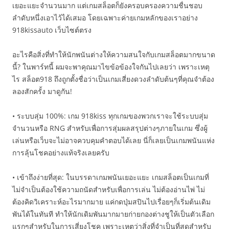
เยอะแยะจำนวนมาก แต่เกมสล็อตก็ยังครอบครองความชื่นชอบ
ลำดับหนึ่งเอาไว้ได้เสมอ โดยเฉพาะค่ายเกมหลักของเราอย่าง
918kissauto เว็บไซต์ตรง
อะไรคือสิ่งที่ทำให้นักพนันต่างให้ความสนใจกับเกมสล็อตมากขนาด
นี้? ในพาร์ทนี้ ผมจะพาคุณมาไขข้อข้องใจกันไปเลยว่า เพราะเหตุ
ไร สล็อต918 ถึงถูกตั้งชื่อว่าเป็นเกมเสี่ยงดวงลำดับต้นๆที่คุณจำต้อง
ลองสักครั้ง มาดูกัน!
• ระบบสุ่ม 100%: เกม 918kiss ทุกเกมของพวกเราจะใช้ระบบสุ่ม
จำนวนหรือ RNG สำหรับเพื่อการสุ่มผลสรุปต่างๆภายในเกม ซึ่งผู้
เล่นหรือเว็บจะไม่อาจควบคุมคำตอบได้เลย นี่ก็เลยเป็นเกมพนันแห่ง
การลุ้นโชคอย่างแท้จริงเลยครับ
• เข้าถึงง่ายที่สุด: ในบรรดาเกมพนันเยอะแยะ เกมสล็อตเป็นเกมที่
ไม่จำเป็นต้องใช้ความถนัดสำหรับเพื่อการเล่น ไม่ต้องอ่านไพ่ ไม่
ต้องคิดวิเคราะห์อะไรมากมาย แค่กดปุ่มสปินไปเรื่อยๆก็เริ่มต้นเดิม
พันได้ในทันที ทำให้นักเดิมพันมากมายก่ายกองต่างชูให้เป็นตัวเลือก
แรกๆสำหรับในการเสี่ยงโชค เพราะเหตุว่าสิ่งที่จำเป็นที่สุดสำหรับ