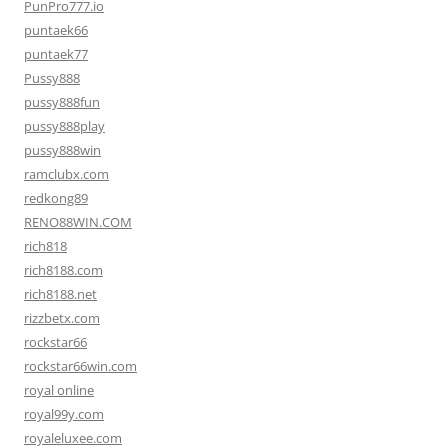
PunPro777.io
puntaek66
puntaek77
Pussy888
pussy888fun
pussy888play
pussy888win
ramclubx.com
redkong89
RENO88WIN.COM
rich818
rich8188.com
rich8188.net
rizzbetx.com
rockstar66
rockstar66win.com
royal online
royal99y.com
royaleluxee.com