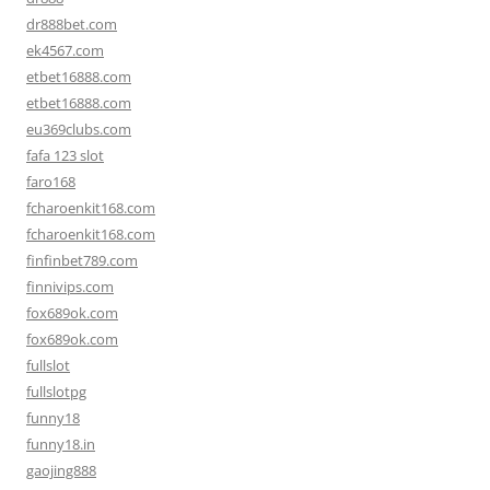
dr888bet.com
ek4567.com
etbet16888.com
etbet16888.com
eu369clubs.com
fafa 123 slot
faro168
fcharoenkit168.com
fcharoenkit168.com
finfinbet789.com
finnivips.com
fox689ok.com
fox689ok.com
fullslot
fullslotpg
funny18
funny18.in
gaojing888