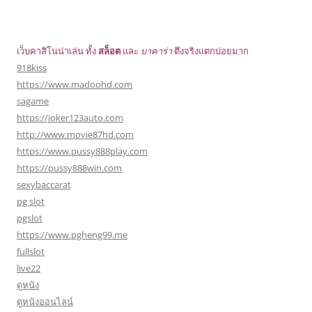
เว็บคาสิโนน่าเล่น ทั้ง
สล็อต
และ
บาคาร่า
ตึงจริงแตกบ่อยมาก
918kiss
https://www.madoohd.com
sagame
https://joker123auto.com
http://www.movie87hd.com
https://www.pussy888play.com
https://pussy888win.com
sexybaccarat
pg slot
pgslot
https://www.pgheng99.me
fullslot
live22
ดูหนัง
ดูหนังออนไลน์