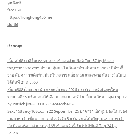
ดูหนังฟรี
faro168
https://hongkong456.me
slot66
เรื่องล่าสุด
สล็อต168 คาสิโนครบทุกค่าย เข้าเล่นง่าย ฟีลดี Top 57 by Mazie
tangtem168e.com ฝากมาคุ้มค่า ไม่กินมาม่าแน่นอน จ่ายตรง กี่ล้านก็
จ่าย คุ้มค่าการเดิมพัน ที่สุดในวงการ สล็อต168 สมัครง่าย ลุ้นรางวัลใหญ่
ได้ทันที 21 ก.ย. 69
สล็อต888 เว็บแจกหนัก สล็อตเว็บตรง 2026 ประสบการณ์เล่นยุคใหม่
ระบบเสถียร พร้อมเกมให้เลือกมากมาย คาสิโน เว็บแม่ ใหม่ล่าสุด Top 12
by Patrick jin888.asia 23 September 26
Sexy168 sexy168c.com 22 September 26 บาคาร่า เปิดมุมมองใหม่ของ
เกมบาคาร่า เซียนบาคาร่าตัวจริงรับ 3 แสน ถอนได้จริงทุกเวลา บาคาร่า
สด ดีลเลอร์สาวสวย sexy168 เข้าเล่นวันนี้ รับโปรดีทันที Top 24 by
Fallon