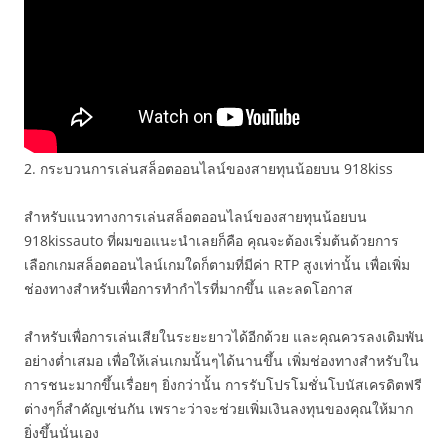
2. กระบวนการเล่นสล็อตออนไลน์ของสายทุนน้อยบน 918kiss
สำหรับแนวทางการเล่นสล็อตออนไลน์ของสายทุนน้อยบน
918kissauto ที่ผมขอแนะนำเลยก็คือ คุณจะต้องเริ่มต้นด้วยการ
เลือกเกมสล็อตออนไลน์เกมใดก็ตามที่มีค่า RTP สูงเท่านั้น เพื่อเพิ่ม
ช่องทางสำหรับเพื่อการทำกำไรที่มากขึ้น และลดโอกาส
สำหรับเพื่อการเล่นเสียในระยะยาวได้อีกด้วย และคุณควรลงเดิมพัน
อย่างต่ำเสมอ เพื่อให้เล่นเกมนั้นๆได้นานขึ้น เพิ่มช่องทางสำหรับใน
การชนะมากขึ้นเรื่อยๆ ยิ่งกว่านั้น การรับโปรโมชั่นโบนัสเครดิตฟรี
ต่างๆก็สำคัญเช่นกัน เพราะว่าจะช่วยเพิ่มเงินลงทุนของคุณให้มาก
ยิ่งขึ้นนั่นเอง