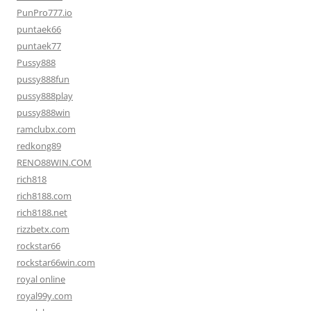
PunPro777.io
puntaek66
puntaek77
Pussy888
pussy888fun
pussy888play
pussy888win
ramclubx.com
redkong89
RENO88WIN.COM
rich818
rich8188.com
rich8188.net
rizzbetx.com
rockstar66
rockstar66win.com
royal online
royal99y.com