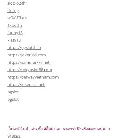
slotxo24hr
slotpg
หนังโป๊ไทย
1xbetth
funny18
kiss918
https://pgslotth.io
https://joker356.com
https://samurai777.net
https://tokyoslot88.com
https://betwayvietnam.com
https://jokerasia.net
pgslot
pgslot
เว็บคาสิโนน่าเล่น ทั้ง
สล็อต
และ
บาคาร่า
ตึงจริงแตกบ่อยมาก
918kiss