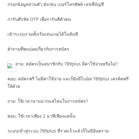
กรอกข้อมูลส่วนตัว ดังเช่น เบอร์โทรศัพท์ เลขที่บัญชี
การันตีรหัส OTP เพื่อการันตีตัวตน
เข้าระบบรวมทั้งเริ่มเล่นเกมได้ในทันที
คำถามที่พบบ่อยเกี่ยวกับการสมัคร
ถาม: สมัครเป็นสมาชิกกับ 789plus มีค่าใช้จ่ายหรือไม่?
ตอบ: สมัครฟรี ไม่มีค่าใช้จ่าย และก็ยังมีโบนัส 789plus เครดิตฟรี
ให้ด้วย
ถาม: ใช้เวลานานมากแค่ไหนในการสมัคร?
ตอบ: ใช้เวลาเพียง 2 นาทีเพียงแค่นั้น
ระบบเข้าสู่ระบบ 789plus ที่รวดเร็วแล้วก็ไม่มีอันตราย