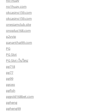
no1huay
no1huay.com
okcasino159.com
okcasino159.com
onesiamclub.site
onoplus168.com
p2vvip
pananthai99.com
PG
PG Slot
PG Slot เว็บใหม่
pg718
pg77
pg99
pgceo
pgfish
pggold168bet.com
pgheng
pgheng99