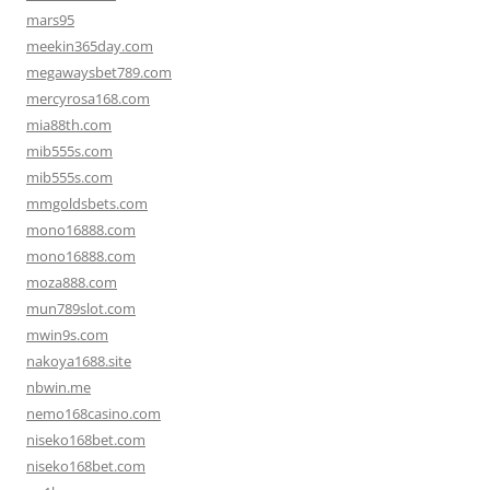
mars95
meekin365day.com
megawaysbet789.com
mercyrosa168.com
mia88th.com
mib555s.com
mib555s.com
mmgoldsbets.com
mono16888.com
mono16888.com
moza888.com
mun789slot.com
mwin9s.com
nakoya1688.site
nbwin.me
nemo168casino.com
niseko168bet.com
niseko168bet.com