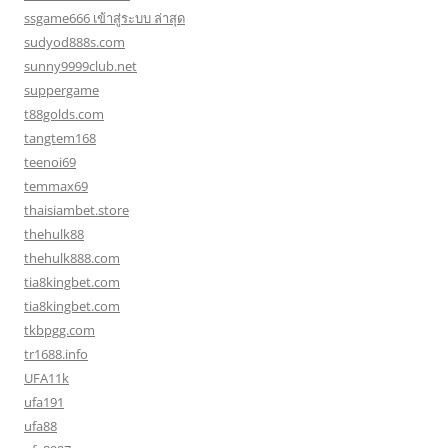
ssgame666 เข้าสู่ระบบ ล่าสุด
sudyod888s.com
sunny9999club.net
suppergame
t88golds.com
tangtem168
teenoi69
temmax69
thaisiambet.store
thehulk88
thehulk888.com
tia8kingbet.com
tia8kingbet.com
tkbpgg.com
tr1688.info
UFA11k
ufa191
ufa88