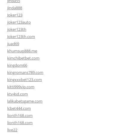
jinda55
jinda888
Joker123
joker123auto
joker123th
Joker123th.com
juad69
khumsup888.me
kimchibetbet.com
kingdom66
kingromans789.com
kingxxxbet123.com
kitti999vip.com
ktv4sd.com
lalikabetsgame.com
lcbet444.com
lionth168.com
lionth168.com
live22