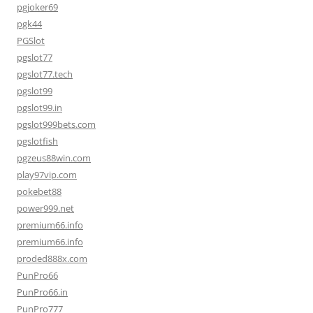
pgjoker69
pgk44
PGSlot
pgslot77
pgslot77.tech
pgslot99
pgslot99.in
pgslot999bets.com
pgslotfish
pgzeus88win.com
play97vip.com
pokebet88
power999.net
premium66.info
premium66.info
proded888x.com
PunPro66
PunPro66.in
PunPro777