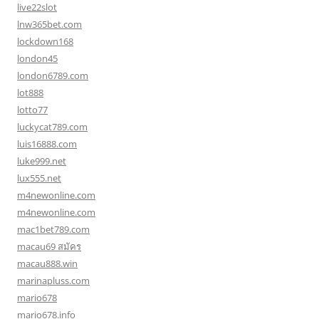
live22slot
lnw365bet.com
lockdown168
london45
london6789.com
lot888
lotto77
luckycat789.com
luis16888.com
luke999.net
lux555.net
m4newonline.com
m4newonline.com
mac1bet789.com
macau69 สมัคร
macau888.win
marinapluss.com
mario678
mario678.info