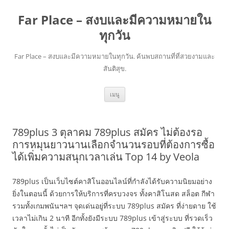
Far Place – สงบและมีความหมายใน
ทุกวัน
Far Place – สงบและมีความหมายในทุกวัน. ค้นพบสถานที่ที่สวยงามและ
สันติสุข.
ข้าม
เมนู
ไป
ยัง
เนื้อหา
789plus 3 ตุลาคม 789plus สมัคร ไม่ต้องรอ
การหมุนยาวนานเลือกจำนวนรอบที่ต้องการซื้อ
ได้เพิ่มความสนุกเวลาเล่น Top 14 by Veola
789plus เป็นเว็บไซต์คาสิโนออนไลน์ที่กำลังได้รับความนิยมอย่าง
ยิ่งในตอนนี้ ด้วยการให้บริการที่ครบวงจร ทั้งคาสิโนสด สล็อต กีฬา
รวมทั้งเกมพนันฯลฯ จุดเด่นอยู่ที่ระบบ 789plus สมัคร ที่ง่ายดาย ใช้
เวลาไม่เกิน 2 นาที อีกทั้งยังมีระบบ 789plus เข้าสู่ระบบ ที่รวดเร็ว