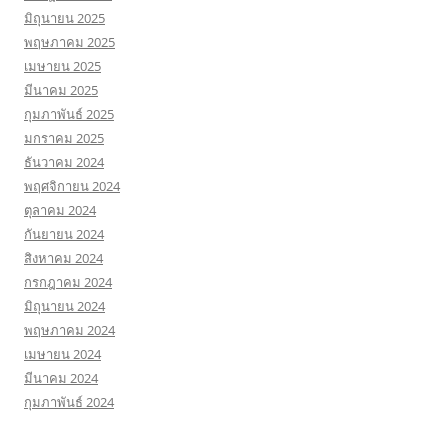
มิถุนายน 2025
พฤษภาคม 2025
เมษายน 2025
มีนาคม 2025
กุมภาพันธ์ 2025
มกราคม 2025
ธันวาคม 2024
พฤศจิกายน 2024
ตุลาคม 2024
กันยายน 2024
สิงหาคม 2024
กรกฎาคม 2024
มิถุนายน 2024
พฤษภาคม 2024
เมษายน 2024
มีนาคม 2024
กุมภาพันธ์ 2024