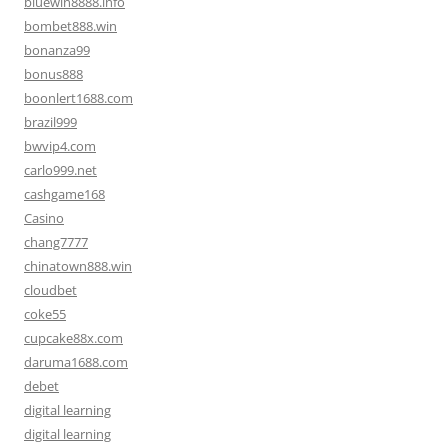
bluewin8888.info
bombet888.win
bonanza99
bonus888
boonlert1688.com
brazil999
bwvip4.com
carlo999.net
cashgame168
Casino
chang7777
chinatown888.win
cloudbet
coke55
cupcake88x.com
daruma1688.com
debet
digital learning
digital learning