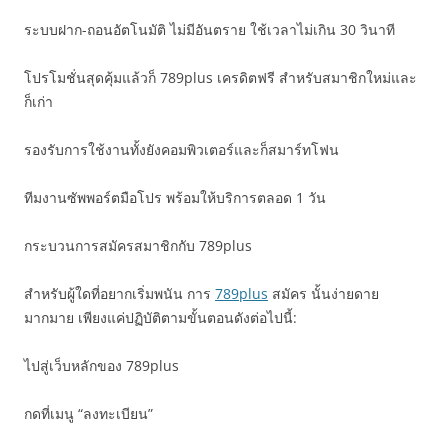
ระบบฝาก-ถอนอัตโนมัติ ไม่มีอันตราย ใช้เวลาไม่เกิน 30 วินาที
โปรโมชั่นสุดคุ้มแล้วก็ 789plus เครดิตฟรี สำหรับสมาชิกใหม่และ
ก็เก่า
รองรับการใช้งานทั้งยังคอมพิวเตอร์และก็สมาร์ทโฟน
ทีมงานซัพพอร์ตมือโปร พร้อมให้บริการตลอด 1 วัน
กระบวนการสมัครสมาชิกกับ 789plus
สำหรับผู้ใดที่อยากเริ่มพนัน การ
789plus
สมัคร นั้นง่ายดาย
มากมาย เพียงแค่ปฏิบัติตามขั้นตอนดังต่อไปนี้:
ไปสู่เว็บหลักของ 789plus
กดที่เมนู “ลงทะเบียน”