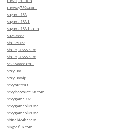
run24pro.com
runway789s.com
sagame168
sagame168th
sagame168th.com
sawan888
sbobet168
sbotop1688.com
sbotop1688.com
sclass8888.com
sexy168
sexy168vip
sexyauto168
sexybaccarat168.com
sexygame992
sexygameplus.me
sexygameplus.me
shinobi24hr.com
sing55fun.com