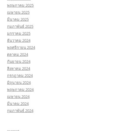
พฤษภาคม 2025
เมษายน 2025
มีนาคม 2025
กุมภาพันธ์ 2025
มกราคม 2025
ธันวาคม 2024
พฤศจิกายน 2024
ตุลาคม 2024
กันยายน 2024
สิงหาคม 2024
กรกฎาคม 2024
มิถุนายน 2024
พฤษภาคม 2024
เมษายน 2024
มีนาคม 2024
กุมภาพันธ์ 2024