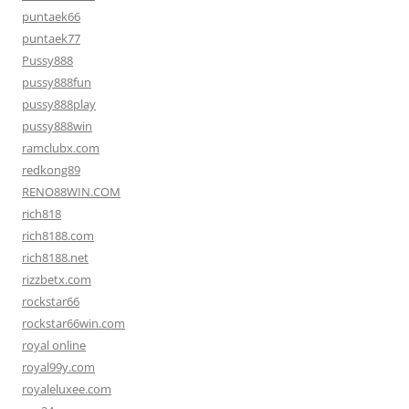
puntaek66
puntaek77
Pussy888
pussy888fun
pussy888play
pussy888win
ramclubx.com
redkong89
RENO88WIN.COM
rich818
rich8188.com
rich8188.net
rizzbetx.com
rockstar66
rockstar66win.com
royal online
royal99y.com
royaleluxee.com