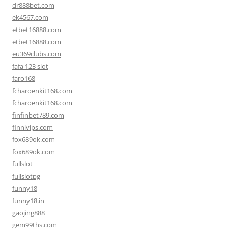
dr888bet.com
ek4567.com
etbet16888.com
etbet16888.com
eu369clubs.com
fafa 123 slot
faro168
fcharoenkit168.com
fcharoenkit168.com
finfinbet789.com
finnivips.com
fox689ok.com
fox689ok.com
fullslot
fullslotpg
funny18
funny18.in
gaojing888
gem99ths.com