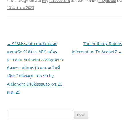
ข้อความนี้ถูกเขียนใน
infyplus888.com
และติดป้ายกำกับ
infyplus88
บน
13 เมษายน 2025
เมนู
←
918kissauto เกมฮิตปล่อย
The Anthony Robins
นำทาง
แตกหนัก 918kiss APK สมัคร
Information To Acebet7
→
เรื่อง
ฝาก ถอน Autoตอบโจทย์ทุกความ
ต้องการ สล็อต918 ครบจบในที่
เดียว ไม่ล็อคยูส Top 99 by
Alejandra 918kissauto.xyz 23
พ.ค. 25
ค้นหา
สำหรับ: