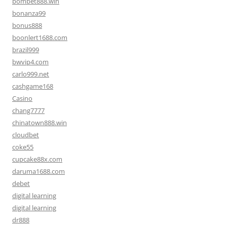
bombet888.win
bonanza99
bonus888
boonlert1688.com
brazil999
bwvip4.com
carlo999.net
cashgame168
Casino
chang7777
chinatown888.win
cloudbet
coke55
cupcake88x.com
daruma1688.com
debet
digital learning
digital learning
dr888