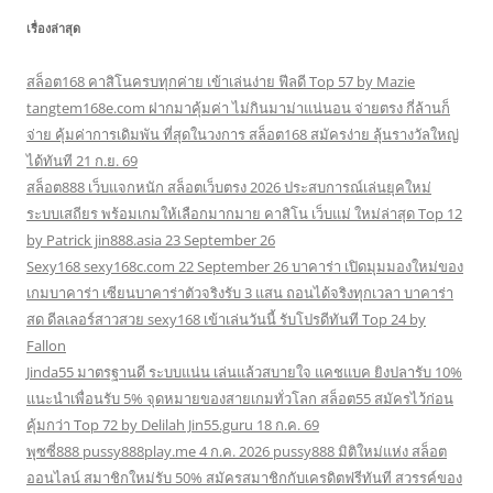
เรื่องล่าสุด
สล็อต168 คาสิโนครบทุกค่าย เข้าเล่นง่าย ฟีลดี Top 57 by Mazie
tangtem168e.com ฝากมาคุ้มค่า ไม่กินมาม่าแน่นอน จ่ายตรง กี่ล้านก็
จ่าย คุ้มค่าการเดิมพัน ที่สุดในวงการ สล็อต168 สมัครง่าย ลุ้นรางวัลใหญ่
ได้ทันที 21 ก.ย. 69
สล็อต888 เว็บแจกหนัก สล็อตเว็บตรง 2026 ประสบการณ์เล่นยุคใหม่
ระบบเสถียร พร้อมเกมให้เลือกมากมาย คาสิโน เว็บแม่ ใหม่ล่าสุด Top 12
by Patrick jin888.asia 23 September 26
Sexy168 sexy168c.com 22 September 26 บาคาร่า เปิดมุมมองใหม่ของ
เกมบาคาร่า เซียนบาคาร่าตัวจริงรับ 3 แสน ถอนได้จริงทุกเวลา บาคาร่า
สด ดีลเลอร์สาวสวย sexy168 เข้าเล่นวันนี้ รับโปรดีทันที Top 24 by
Fallon
Jinda55 มาตรฐานดี ระบบแน่น เล่นแล้วสบายใจ แคชแบค ยิงปลารับ 10%
แนะนำเพื่อนรับ 5% จุดหมายของสายเกมทั่วโลก สล็อต55 สมัครไว้ก่อน
คุ้มกว่า Top 72 by Delilah Jin55.guru 18 ก.ค. 69
พุซซี่888 pussy888play.me 4 ก.ค. 2026 pussy888 มิติใหม่แห่ง สล็อต
ออนไลน์ สมาชิกใหม่รับ 50% สมัครสมาชิกกับเครดิตฟรีทันที สวรรค์ของ