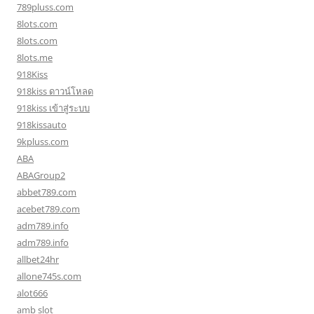
789pluss.com
8lots.com
8lots.com
8lots.me
918Kiss
918kiss ดาวน์โหลด
918kiss เข้าสู่ระบบ
918kissauto
9kpluss.com
ABA
ABAGroup2
abbet789.com
acebet789.com
adm789.info
adm789.info
allbet24hr
allone745s.com
alot666
amb slot