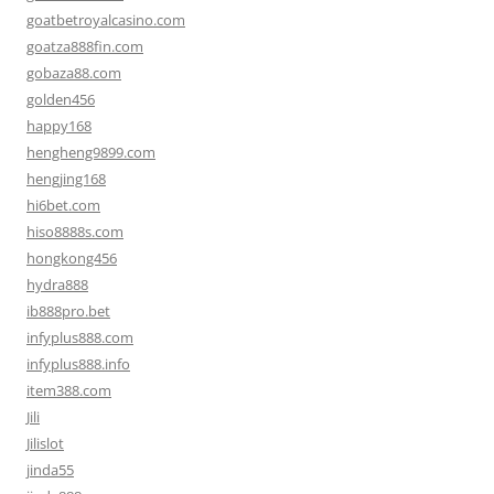
goatbetroyalcasino.com
goatza888fin.com
gobaza88.com
golden456
happy168
hengheng9899.com
hengjing168
hi6bet.com
hiso8888s.com
hongkong456
hydra888
ib888pro.bet
infyplus888.com
infyplus888.info
item388.com
Jili
Jilislot
jinda55