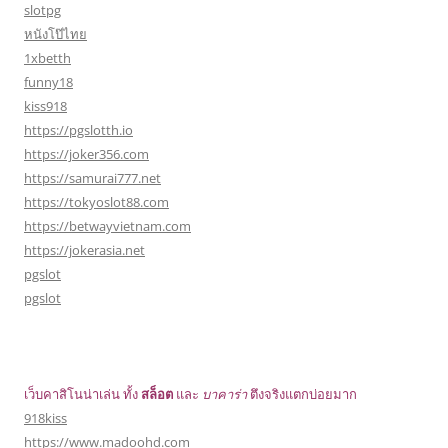
slotpg
หนังโป๊ไทย
1xbetth
funny18
kiss918
https://pgslotth.io
https://joker356.com
https://samurai777.net
https://tokyoslot88.com
https://betwayvietnam.com
https://jokerasia.net
pgslot
pgslot
เว็บคาสิโนน่าเล่น ทั้ง
สล็อต
และ
บาคาร่า
ตึงจริงแตกบ่อยมาก
918kiss
https://www.madoohd.com