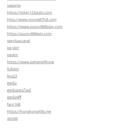
sagame
https://joker123auto.com
http://www.movie87hd.com
https://www.pussy888play.com
https://pussy888win.com
sexybaccarat
pg slot
pgslot
https://www.pgheng99.me
fullslot
live22
ดูหนัง
ดูหนังออนไลน์
ดูหนังฟรี
faro168
https://hongkong456.me
slot66