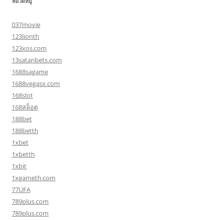
หมวดหมู่
037movie
123lionth
123xos.com
13satanbets.com
1688sagame
1688vegasx.com
168slot
168สล็อต
188bet
188betth
1xbet
1xbetth
1xbit
1xgameth.com
77UFA
789plus.com
789plus.com