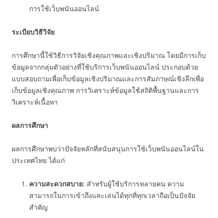
การใช้เว็บพนันออนไลน์
ระเบียบวิธีวิจัย
การศึกษานี้ใช้วิธีการวิจัยเชิงคุณภาพและเชิงปริมาณ โดยมีการเก็บ
ข้อมูลจากกลุ่มตัวอย่างที่ใช้บริการเว็บพนันออนไลน์ ประกอบด้วย
แบบสอบถามเพื่อเก็บข้อมูลเชิงปริมาณและการสัมภาษณ์เชิงลึกเพื่อ
เก็บข้อมูลเชิงคุณภาพ การวิเคราะห์ข้อมูลใช้สถิติพื้นฐานและการ
วิเคราะห์เนื้อหา
ผลการศึกษา
ผลการศึกษาพบว่าปัจจัยหลักที่สนับสนุนการใช้เว็บพนันออนไลน์ใน
ประเทศไทย ได้แก่
ความสะดวกสบาย
: สำหรับผู้ใช้บริการหลายคน ความ
สามารถในการเข้าถึงและเล่นได้ทุกที่ทุกเวลาถือเป็นปัจจัย
สำคัญ