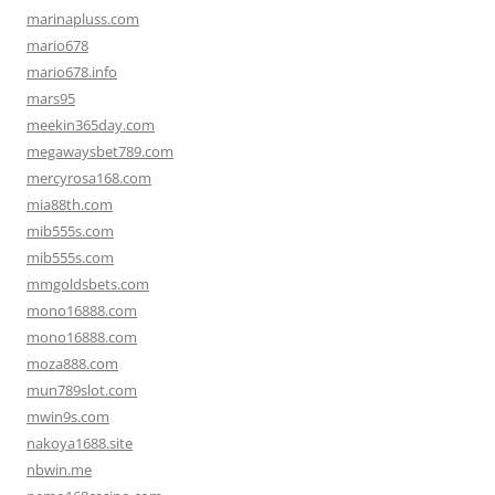
marinapluss.com
mario678
mario678.info
mars95
meekin365day.com
megawaysbet789.com
mercyrosa168.com
mia88th.com
mib555s.com
mib555s.com
mmgoldsbets.com
mono16888.com
mono16888.com
moza888.com
mun789slot.com
mwin9s.com
nakoya1688.site
nbwin.me