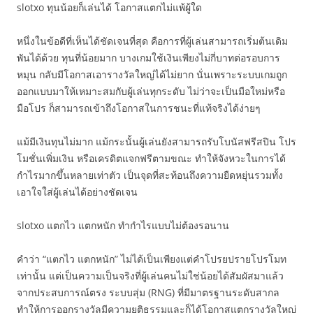
slotxo ทุนน้อยก็เล่นได้ โอกาสแตกไม่แพ้ผู้ใด
หนึ่งในข้อดีที่เห็นได้ชัดเจนที่สุด คือการที่ผู้เล่นสามารถเริ่มต้นเดิม
พันได้ด้วย ทุนที่น้อยมาก บางเกมใช้เงินเพียงไม่กี่บาทต่อรอบการ
หมุน กลับมีโอกาสเอารางวัลใหญ่ได้ไม่ยาก นั่นเพราะระบบเกมถูก
ออกแบบมาให้เหมาะสมกับผู้เล่นทุกระดับ ไม่ว่าจะเป็นมือใหม่หรือ
มือโปร ก็สามารถเข้าถึงโอกาสในการชนะที่แท้จริงได้ง่ายๆ
แม้มีเงินทุนไม่มาก แม้กระนั้นผู้เล่นยังสามารถรับโบนัสฟรีสปิน โปร
โมชั่นเพิ่มเงิน หรือเครดิตแจกฟรีตามขณะ ทำให้จังหวะในการได้
กำไรมากขึ้นหลายเท่าตัว เป็นจุดที่สะท้อนถึงความยืดหยุ่นรวมทั้ง
เอาใจใส่ผู้เล่นได้อย่างชัดเจน
slotxo แตกไว แตกหนัก ทำกำไรแบบไม่ต้องรอนาน
คำว่า “แตกไว แตกหนัก” ไม่ได้เป็นเพียงแต่คำโปรยปรายโปรโมท
เท่านั้น แต่เป็นความเป็นจริงที่ผู้เล่นคนไม่ใช่น้อยได้สัมผัสมาแล้ว
จากประสบการณ์ตรง ระบบสุ่ม (RNG) ที่มีมาตรฐานระดับสากล
ทำให้การออกรางวัลมีความยุติธรรมและก็ได้โอกาสแตกรางวัลใหญ่