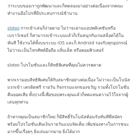
ว่าระบบของเราถูกพัฒนาและก็ทดลองมาอย่างต่อเนื่องจากคณะ
ทำงานมือโปรที่มีประสบการณ์ช้านาน
slotxo
การเข้าเล่นก็ง่ายดาย ไม่ว่าจะผ่านแอปพลิเคชันหรือ
เบราว์เซอร์ ก็สามารถเข้าระบบแล้วก็เริ่มสนุกกับเกมสล็อตได้ใน
ทันที ใช้งานได้ทั้งบนระบบ iOS และก็ Android รองรับทุกอุปกรณ์
ไม่ว่าจะเป็นโทรศัพท์มือถือ แท็บเล็ต หรือคอมพิวเตอร์
slotxo โปรโมชั่นและก็สิทธิพิเศษที่คุณไม่ควรพลาด
พวกเรามอบสิทธิพิเศษให้กับสมาชิกอย่างต่อเนื่อง ไม่ว่าจะเป็นโบนัส
แรกเข้า เครดิตฟรี รายวัน กิจกรรมแจกของขวัญ รวมทั้งโปรโมชั่น
คืนยอดเสีย ทั้งปวงนี้เพื่อขอบพระคุณแล้วก็ทดแทนความไว้ใจจากผู้
เล่นทุกท่าน
ถ้าหากคุณเป็นสมาชิกใหม่ ก็มีสิทธิ์รับโบนัสต้อนรับทันทีที่สมัคร
พร้อมโปรโมชั่นเติมเงินรายวันแบบจัดเต็ม เพิ่มช่องทางในการชนะ
มากขึ้นเรื่อยๆ ยิ่งเล่นมากมาย ยิ่งได้มาก