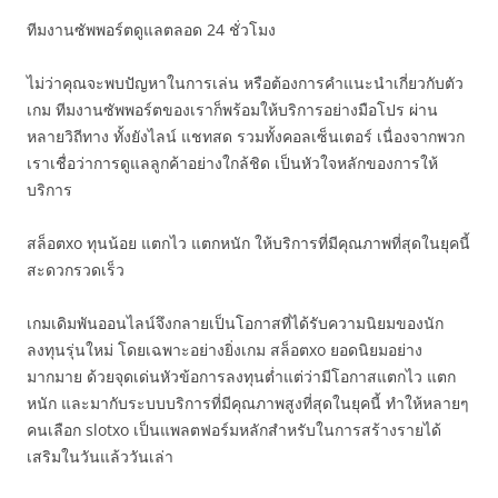
ทีมงานซัพพอร์ตดูแลตลอด 24 ชั่วโมง
ไม่ว่าคุณจะพบปัญหาในการเล่น หรือต้องการคำแนะนำเกี่ยวกับตัว
เกม ทีมงานซัพพอร์ตของเราก็พร้อมให้บริการอย่างมือโปร ผ่าน
หลายวิถีทาง ทั้งยังไลน์ แชทสด รวมทั้งคอลเซ็นเตอร์ เนื่องจากพวก
เราเชื่อว่าการดูแลลูกค้าอย่างใกล้ชิด เป็นหัวใจหลักของการให้
บริการ
สล็อตxo ทุนน้อย แตกไว แตกหนัก ให้บริการที่มีคุณภาพที่สุดในยุคนี้
สะดวกรวดเร็ว
เกมเดิมพันออนไลน์จึงกลายเป็นโอกาสที่ได้รับความนิยมของนัก
ลงทุนรุ่นใหม่ โดยเฉพาะอย่างยิ่งเกม สล็อตxo ยอดนิยมอย่าง
มากมาย ด้วยจุดเด่นหัวข้อการลงทุนต่ำแต่ว่ามีโอกาสแตกไว แตก
หนัก และมากับระบบบริการที่มีคุณภาพสูงที่สุดในยุคนี้ ทำให้หลายๆ
คนเลือก slotxo เป็นแพลตฟอร์มหลักสำหรับในการสร้างรายได้
เสริมในวันแล้ววันเล่า