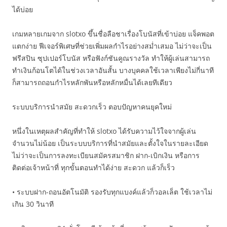
ได้บ่อย
เกมหลายเกมจาก slotxo ขึ้นชื่อลือชาเรื่องโบนัสที่เข้าบ่อย แจ็คพอต
แตกง่าย ฟีเจอร์พิเศษที่ช่วยเพิ่มผลกำไรอย่างสม่ำเสมอ ไม่ว่าจะเป็น
ฟรีสปิน ซุปเปอร์โบนัส หรือฟังก์ชันคูณรางวัล ทำให้ผู้เล่นสามารถ
ทำเงินก้อนโตได้ในช่วงเวลาอันสั้น บางบุคคลใช้เวลาเพียงไม่กี่นาที
ก็สามารถถอนกำไรหลักพันหรือหลักหมื่นได้เลยทีเดียว
ระบบบริการนำสมัย สะดวกเร็ว ตอบปัญหาคนยุคใหม่
หนึ่งในเหตุผลสำคัญที่ทำให้ slotxo ได้รับความไว้ใจจากผู้เล่น
จำนวนไม่น้อย เป็นระบบบริการที่นำสมัยและตั้งใจในรายละเอียด
ไม่ว่าจะเป็นการลงทะเบียนสมัครสมาชิก ฝาก-เบิกเงิน หรือการ
ติดต่อเจ้าหน้าที่ ทุกขั้นตอนทำได้ง่าย สะดวก แล้วก็เร็ว
• ระบบฝาก-ถอนอัตโนมัติ รองรับทุกแบงค์แล้วก็วอลเล็ต ใช้เวลาไม่
เกิน 30 วินาที