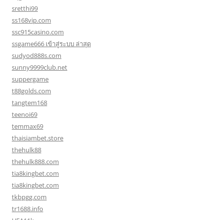
sretthi99
ss168vip.com
ssc915casino.com
ssgame666 เข้าสู่ระบบ ล่าสุด
sudyod888s.com
sunny9999club.net
suppergame
t88golds.com
tangtem168
teenoi69
temmax69
thaisiambet.store
thehulk88
thehulk888.com
tia8kingbet.com
tia8kingbet.com
tkbpgg.com
tr1688.info