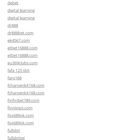
debet
digital learning
digital learning
dr888
dr888bet.com
ek4567.com
etbet16888.com
etbet16888.com
eu369clubs.com
fafa 123 slot
faro168
fcharoenkit168.com
fcharoenkit168.com
finfinbet789.com
finnivips.com
fox689ok.com
fox689ok.com
fullslot
fullslotpg