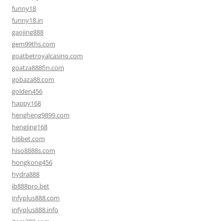
funny18
funny18.in
gaojing888
gem99ths.com
goatbetroyalcasino.com
goatza888fin.com
gobaza88.com
golden456
happy168
hengheng9899.com
hengjing168
hi6bet.com
hiso8888s.com
hongkong456
hydra888
ib888pro.bet
infyplus888.com
infyplus888.info