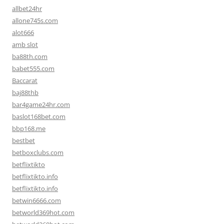
allbet24hr
allone745s.com
alot666
amb slot
ba88th.com
babet555.com
Baccarat
baj88thb
bar4game24hr.com
baslot168bet.com
bbp168.me
bestbet
betboxclubs.com
betflixtikto
betflixtikto.info
betflixtikto.info
betwin6666.com
betworld369hot.com