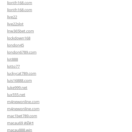
lionth168.com
lionth168.com
live22
live22slot
lnw365bet.com
lockdown168
london45
london6789.com
lot888
lotto77
luckycat789.com
luis16888.com
luke999.net
lux555.net
m4newonline.com
m4newonline.com
mac1bet789.com
macau69 สมัคร
macau888.win