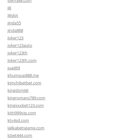
item388.com
Jili
Jilislot
jinda55
jinda888
Joker123
joker123auto
joker123th
Joker123th.com
juad69
khumsup888.me
kimchibetbet.com
kingdom66
kingromans789.com
kingxxxbet123.com
kitti999vip.com
ktv4sd.com
lalikabetsgame.com
lcbet444.com