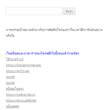
ค้นหา
สำหรับ:
การบรรลุเป้าหมายมักมากับการตัดสินใจของเราในเวลาที่เรารับมันอย่าง
จริงใจ
เว็บสล็อตและบาคาร่าของโครตดีเว็บนี้เล่นแล้วรวยจัดๆ
โจ๊กเกอร์123
https://hengjing168.wiki
https://jin55.net
slot99
slot66
สล็อตเว็บตรง
https://judhai168.co
https://bonus888.life
สล็อต888