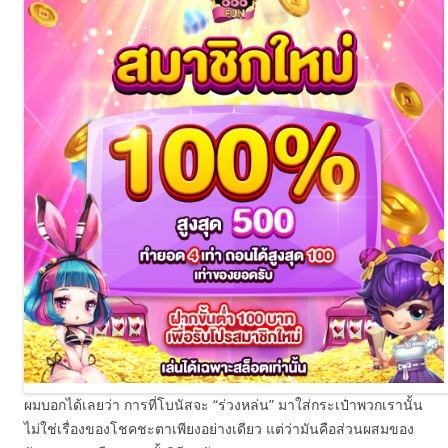
ผมบอกได้เลยว่า การที่โบนัสจะ “ร่วงหล่น” มาใส่กระเป๋าพวกเรานั้น
ไม่ใช่เรื่องของโชคชะตาเพียงอย่างเดียว แต่ว่ามันคือส่วนผสมของ