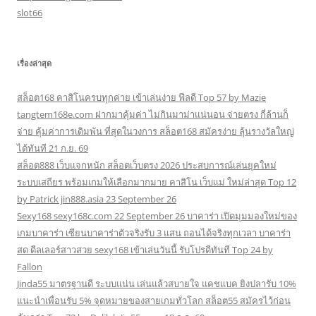
slot66
เรื่องล่าสุด
สล็อต168 คาสิโนครบทุกค่าย เข้าเล่นง่าย ฟีลดี Top 57 by Mazie
tangtem168e.com ฝากมาคุ้มค่า ไม่กินมาม่าแน่นอน จ่ายตรง กี่ล้านก็
จ่าย คุ้มค่าการเดิมพัน ที่สุดในวงการ สล็อต168 สมัครง่าย ลุ้นรางวัลใหญ่
ได้ทันที 21 ก.ย. 69
สล็อต888 เว็บแจกหนัก สล็อตเว็บตรง 2026 ประสบการณ์เล่นยุคใหม่
ระบบเสถียร พร้อมเกมให้เลือกมากมาย คาสิโน เว็บแม่ ใหม่ล่าสุด Top 12
by Patrick jin888.asia 23 September 26
Sexy168 sexy168c.com 22 September 26 บาคาร่า เปิดมุมมองใหม่ของ
เกมบาคาร่า เซียนบาคาร่าตัวจริงรับ 3 แสน ถอนได้จริงทุกเวลา บาคาร่า
สด ดีลเลอร์สาวสวย sexy168 เข้าเล่นวันนี้ รับโปรดีทันที Top 24 by
Fallon
Jinda55 มาตรฐานดี ระบบแน่น เล่นแล้วสบายใจ แคชแบค ยิงปลารับ 10%
แนะนำเพื่อนรับ 5% จุดหมายของสายเกมทั่วโลก สล็อต55 สมัครไว้ก่อน