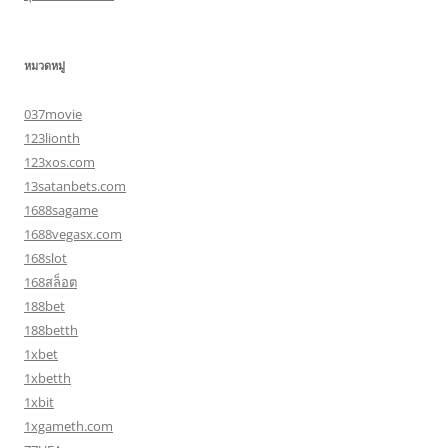
หมวดหมู่
037movie
123lionth
123xos.com
13satanbets.com
1688sagame
1688vegasx.com
168slot
168สล็อต
188bet
188betth
1xbet
1xbetth
1xbit
1xgameth.com