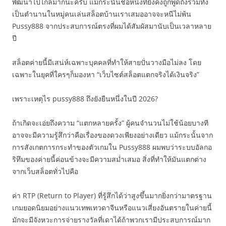
พัฒนาไปไกลมากนะครับ แม้กระนั้นชื่อหนึ่งที่ยังคงถูกพูดถึงรวมทั้ง
เป็นตำนานในหมู่คนเล่นสล็อตบ้านเราเสมออาจจะหนีไม่พ้น
Pussy888 จากประสบการณ์ตรงที่ผมได้สัมผัสมานับเป็นเวลาหลาย
ปี
สล็อตค่ายนี้มีเสน่ห์เฉพาะบุคคลที่ทำให้สายปั่นวางมือไม่ลง โดย
เฉพาะในยุคที่ใครๆก็มองหา “เว็บไซต์สล็อตแตกจริงได้เงินจริง”
เพราะเหตุไร pussy888 ถึงยังยืนหนึ่งในปี 2026?
ถ้าเกิดจะเอ่ยถึงความ “แตกหลายครั้ง” ผู้คนจำนวนไม่ใช้น้อยบางที
อาจจะมีความรู้สึกว่าคือเรื่องของดวงเพียงอย่างเดียว แม้กระนั้นจาก
การสังเกตการกระทำของตัวเกมใน Pussy888 ผมพบว่าระบบอัลกอ
ริทึมของค่ายนี้ค่อนข้างจะมีความสม่ำเสมอ สิ่งที่ทำให้มันแตกต่าง
จากเว็บสล็อตทั่วไปคือ
ค่า RTP (Return to Player) ที่รู้สึกได้ว่าสูงขึ้นมากยิ่งกว่ามาตรฐาน
เกมยอดนิยมอย่างแนวเทพเทวดาจีนหรือแนวเสี่ยงอันตรายในค่ายนี้
มักจะมีจังหวะการจ่ายรางวัลที่เดาได้ถ้าพวกเรามีประสบการณ์มาก