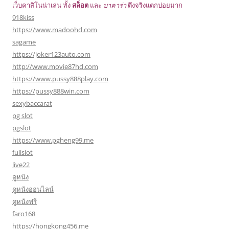
เว็บคาสิโนน่าเล่น ทั้ง
สล็อต
และ
บาคาร่า
ตึงจริงแตกบ่อยมาก
918kiss
https://www.madoohd.com
sagame
https://joker123auto.com
http://www.movie87hd.com
https://www.pussy888play.com
https://pussy888win.com
sexybaccarat
pg slot
pgslot
https://www.pgheng99.me
fullslot
live22
ดูหนัง
ดูหนังออนไลน์
ดูหนังฟรี
faro168
https://hongkong456.me