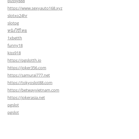
pussy888
https://www.sexyauto168.xyz
slotxo24hr
slotpg
หนังโป๊ไทย
1xbetth
funny18
kiss918
https://pgslotth.io
https://joker356.com
https://samurai777.net
https://tokyoslot88.com
https://betwayvietnam.com
https://jokerasia.net
pgslot
pgslot