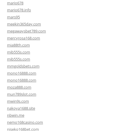
mario678
mario678.info
mars95
meekin365day.com
megawaysbet789.com
mercyrosa168.com
mia88th.com
mib555s.com
mib555s.com
mmgoldsbets.com
mono16888.com
mono16888.com
moza888.com
mun789slot.com
mwin9s.com
nakoya1688.site
nbwin.me
nemo168casino.com
niseko168bet.com