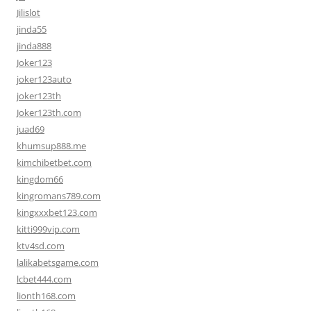
Jilislot
jinda55
jinda888
Joker123
joker123auto
joker123th
Joker123th.com
juad69
khumsup888.me
kimchibetbet.com
kingdom66
kingromans789.com
kingxxxbet123.com
kitti999vip.com
ktv4sd.com
lalikabetsgame.com
lcbet444.com
lionth168.com