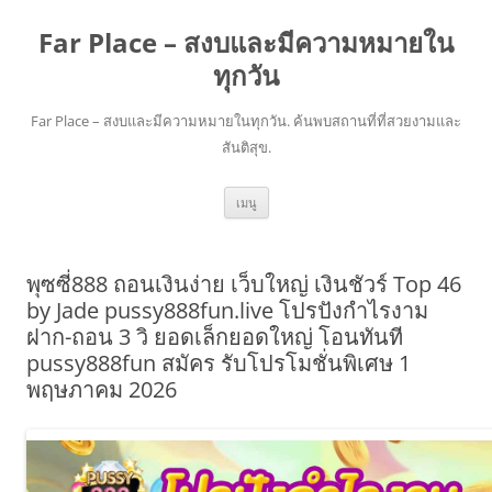
Far Place – สงบและมีความหมายใน
ทุกวัน
Far Place – สงบและมีความหมายในทุกวัน. ค้นพบสถานที่ที่สวยงามและ
สันติสุข.
ข้าม
เมนู
ไป
ยัง
เนื้อหา
พุซซี่888 ถอนเงินง่าย เว็บใหญ่ เงินชัวร์ Top 46
by Jade pussy888fun.live โปรปังกำไรงาม
ฝาก-ถอน 3 วิ ยอดเล็กยอดใหญ่ โอนทันที
pussy888fun สมัคร รับโปรโมชั่นพิเศษ 1
พฤษภาคม 2026