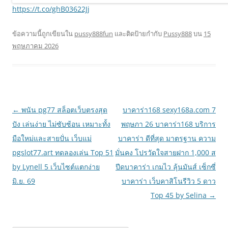
https://t.co/ghB03622Jj
ข้อความนี้ถูกเขียนใน
pussy888fun
และติดป้ายกำกับ
Pussy888
บน
15
พฤษภาคม 2026
เมนู
←
พนัน pg77 สล็อตเว็บตรงสุด
บาคาร่า168 sexy168a.com 7
นำทาง
ปัง เล่นง่าย ไม่ซับซ้อน เหมาะทั้ง
พฤษภา 26 บาคาร่า168 บริการ
เรื่อง
มือใหม่และสายปั่น เว็บแม่
บาคาร่า ดีที่สุด มาตรฐาน ความ
pgslot77.art ทดลองเล่น Top 51
มั่นคง โปรวัดใจสายฝาก 1,000 ส
by Lynell 5 เว็บไซต์แตกง่าย
ปีดบาคาร่า เกมไว ลุ้นมันส์ เซ็กซี่
มิ.ย. 69
บาคาร่า เว็บคาสิโนรีวิว 5 ดาว
Top 45 by Selina
→