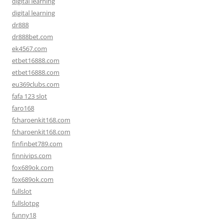
digital learning
digital learning
dr888
dr888bet.com
ek4567.com
etbet16888.com
etbet16888.com
eu369clubs.com
fafa 123 slot
faro168
fcharoenkit168.com
fcharoenkit168.com
finfinbet789.com
finnivips.com
fox689ok.com
fox689ok.com
fullslot
fullslotpg
funny18