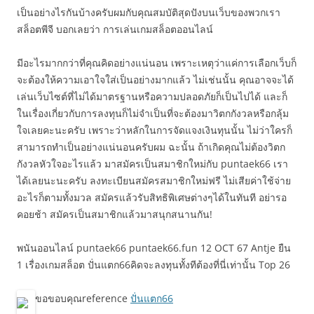
เป็นอย่างไรกันบ้างครับผมกับคุณสมบัติสุดปังบนเว็บของพวกเรา
สล็อตพีจี บอกเลยว่า การเล่นเกมสล็อตออนไลน์
มีอะไรมากกว่าที่คุณคิดอย่างแน่นอน เพราะเหตุว่าแค่การเลือกเว็บก็
จะต้องให้ความเอาใจใส่เป็นอย่างมากแล้ว ไม่เช่นนั้น คุณอาจจะได้
เล่นเว็บไซต์ที่ไม่ได้มาตรฐานหรือความปลอดภัยก็เป็นไปได้ และก็
ในเรื่องเกี่ยวกับการลงทุนก็ไม่จำเป็นที่จะต้องมาวิตกกังวลหรือกลุ้ม
ใจเลยคะนะครับ เพราะว่าหลักในการจัดแจงเงินทุนนั้น ไม่ว่าใครก็
สามารถทำเป็นอย่างแน่นอนครับผม ฉะนั้น ถ้าเกิดคุณไม่ต้องวิตก
กังวลหัวใจอะไรแล้ว มาสมัครเป็นสมาชิกใหม่กับ puntaek66 เรา
ได้เลยนะนะครับ ลงทะเบียนสมัครสมาชิกใหม่ฟรี ไม่เสียค่าใช้จ่าย
อะไรก็ตามทั้งมวล สมัครแล้วรับสิทธิพิเศษต่างๆได้ในทันที อย่ารอ
คอยช้า สมัครเป็นสมาชิกแล้วมาสนุกสนานกัน!
พนันออนไลน์ puntaek66 puntaek66.fun 12 OCT 67 Antje ยืน
1 เรื่องเกมสล็อต ปั่นแตก66คิดจะลงทุนทั้งทีต้องที่นี่เท่านั้น Top 26
ขอขอบคุณreference
ปั่นแตก66