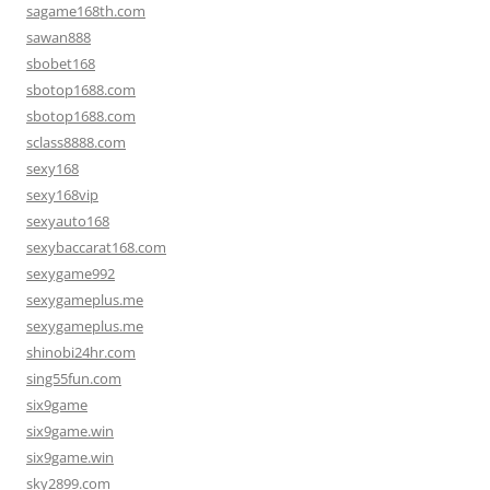
sagame168th.com
sawan888
sbobet168
sbotop1688.com
sbotop1688.com
sclass8888.com
sexy168
sexy168vip
sexyauto168
sexybaccarat168.com
sexygame992
sexygameplus.me
sexygameplus.me
shinobi24hr.com
sing55fun.com
six9game
six9game.win
six9game.win
sky2899.com