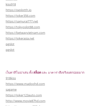
kiss918
https://pgslotth.io
https://joker356.com
https://samurai777.net
https://tokyoslot88.com
https://betwayvietnam.com
https://jokerasia.net
pgslot
pgslot
เว็บคาสิโนน่าเล่น ทั้ง
สล็อต
และ
บาคาร่า
ตึงจริงแตกบ่อยมาก
918kiss
https://www.madoohd.com
sagame
https://joker123auto.com
http://www.movie87hd.com