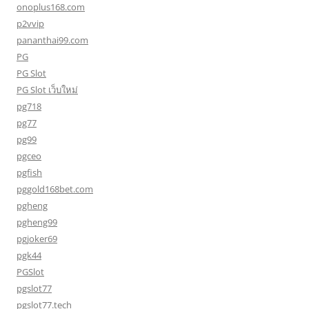
onoplus168.com
p2vvip
pananthai99.com
PG
PG Slot
PG Slot เว็บใหม่
pg718
pg77
pg99
pgceo
pgfish
pggold168bet.com
pgheng
pgheng99
pgjoker69
pgk44
PGSlot
pgslot77
pgslot77.tech