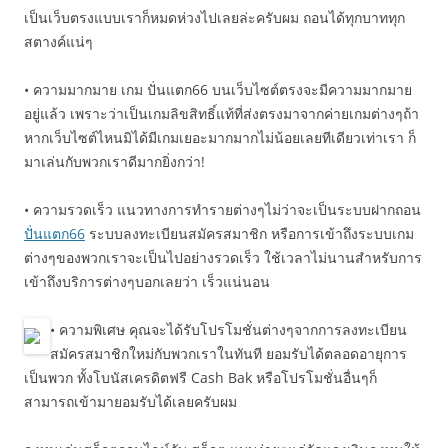
เป็นเว็บตรงแบบเราก็หมดห่วงไปเลยล่ะครับผม ถอนได้ทุกบาททุก
สตางค์แน่ๆ
• ความมากมาย เกม ปั่นแตก66 บนเว็บไซต์ตรงจะมีความมากมาย
อยู่แล้ว เพราะว่าเป็นเกมลิขสิทธิ์แท้ที่ส่งตรงมาจากค่ายเกมต่างๆถ้า
หากเว็บไซต์ไหนมิได้มีเกมเยอะมากมากไม่น้อยเลยทีเดียวเท่าเรา ก็
มาเล่นกับพวกเราดีมากยิ่งกว่า!
• ความรวดเร็ว แนวทางการทำรายต่างๆไม่ว่าจะเป็นระบบฝากถอน
ปั่นแตก66
ระบบลงทะเบียนสมัครสมาชิก หรือการเข้าถึงระบบเกม
ต่างๆของพวกเราจะเป็นไปอย่างรวดเร็ว ใช้เวลาไม่นานสำหรับการ
เข้าถึงบริการต่างๆบอกเลยว่า เร็วแน่นอน
• ความพิเศษ คุณจะได้รับโปรโมชั่นต่างๆจากการลงทะเบียน
สมัครสมาชิกใหม่กับพวกเราในทันที ยอมรับได้ตลอดอายุการ
เป็นพวก ทั้งโบนัสเครดิตฟรี Cash Bak หรือโปรโมชั่นอื่นๆก็
สามารถเข้ามายอมรับได้เลยครับผม