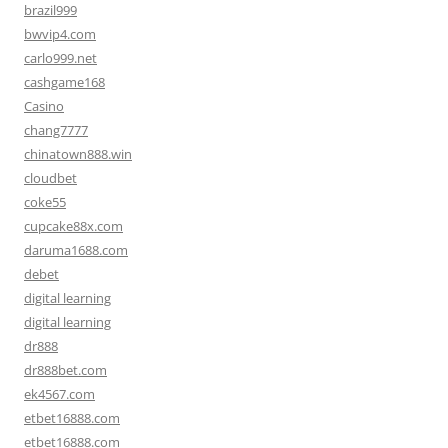
brazil999
bwvip4.com
carlo999.net
cashgame168
Casino
chang7777
chinatown888.win
cloudbet
coke55
cupcake88x.com
daruma1688.com
debet
digital learning
digital learning
dr888
dr888bet.com
ek4567.com
etbet16888.com
etbet16888.com