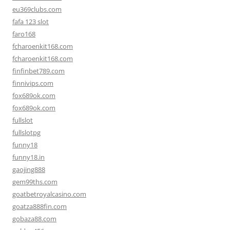
eu369clubs.com
fafa 123 slot
faro168
fcharoenkit168.com
fcharoenkit168.com
finfinbet789.com
finnivips.com
fox689ok.com
fox689ok.com
fullslot
fullslotpg
funny18
funny18.in
gaojing888
gem99ths.com
goatbetroyalcasino.com
goatza888fin.com
gobaza88.com