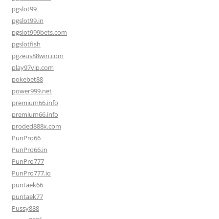
pgslot99
pgslot99.in
pgslot999bets.com
pgslotfish
pgzeus88win.com
play97vip.com
pokebet88
power999.net
premium66.info
premium66.info
proded888x.com
PunPro66
PunPro66.in
PunPro777
PunPro777.io
puntaek66
puntaek77
Pussy888